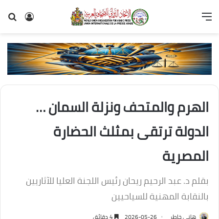
القائمة
تسجيل
بح
الدخول
عن
الهرم والمتحف ونزلة السمان …
الدولة ترتقى بمثلث الحضارة
المصرية
بقلم د. عبد الرحيم ريحان رئيس اللجنة العليا للآثاريين
بالنقابة المهنية للسياحيين
هانى خاطر
2026-05-26
4 دقائق