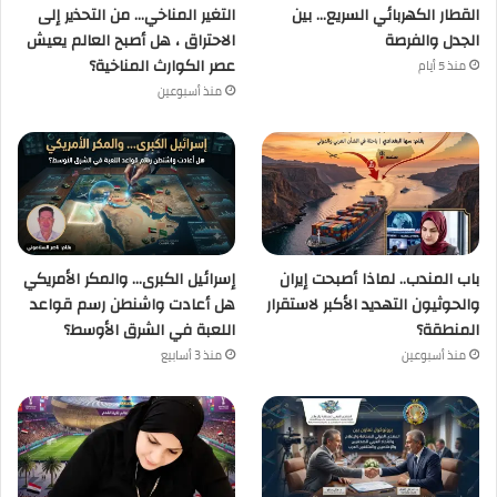
القطار الكهربائي السريع… بين
التغير المناخي… من التحذير إلى
الجدل والفرصة
الاحتراق ، هل أصبح العالم يعيش
عصر الكوارث المناخية؟
منذ 5 أيام
منذ أسبوعين
باب المندب.. لماذا أصبحت إيران
إسرائيل الكبرى… والمكر الأمريكي
والحوثيون التهديد الأكبر لاستقرار
هل أعادت واشنطن رسم قواعد
المنطقة؟
اللعبة في الشرق الأوسط؟
منذ أسبوعين
منذ 3 أسابيع