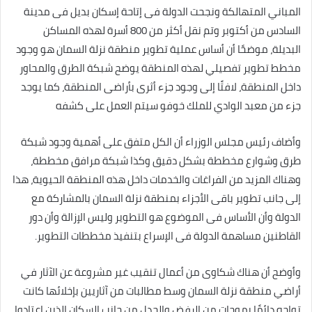
المباني المتهالكة ونجحت الدولة فى إتاحة إسكان بديل فى مدينة
السادس من أكتوبر وتم نقل أكثر من 800 أسرة لهذه المساكن
البديلة، موضحًا أن أساس عملية تطوير منطقة نزلة السمان هو وجود
مخطط تطوير تفصيلي لهذه المنطقة يوضح شبكة الطرق والمحاور
داخل المنطقة، لافتًا إلى وجود جزء أثرى بأراضى المنطقة، كما يوجد
جزء من معبد الوادي للملك خوفو سيتم العمل على كشفه
وأضاف رئيس مجلس الوزراء أن الكل متفق على أهمية وجود شبكة
طرق وشوارع مخططة بشكل دقيق وكذا شبكة مرافق مخططة،
وهناك المزيد من الفراغات والخدمات داخل هذه المنطقة الحيوية، هذا
إلى جانب تطوير باقى الأجزاء بمنطقة نزلة السمان بالمشاركة مع
الدولة وأن الأساس فى الموضوع هو التطوير وليس الإزالة وأن دور
القاطنين مساهمة الدولة فى الإسراع بتنفيذ مخططات التطوير.
وأوضح أن هناك شكاوى من أعمال تنقيب غير مشروعة عن الآثار في
أراضي منطقة نزلة السمان وسط مطالبات من آثاريين بإخلائها كانت
تواجه دائمًا بموجات من الرفض والجدل من جانب السكان الذين اعتادوا