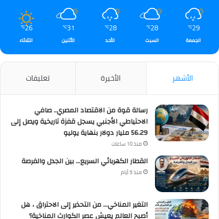
26
31
28
28
29
℃
℃
℃
℃
℃
الجمعة
السبت
الأحد
الأثنين
الثلاثاء
الأشهر
الأخيرة
تعليقات
رسالة قوة من الاقتصاد المصري.. صافي
الاحتياطي الأجنبي يسجل قفزة تاريخية ويصل إلى
56.29 مليار دولار بنهاية يوليو
منذ 10 ساعات
القطار الكهربائي السريع… بين الجدل والفرصة
منذ 5 أيام
التغير المناخي… من التحذير إلى الاحتراق ، هل
أصبح العالم يعيش عصر الكوارث المناخية؟