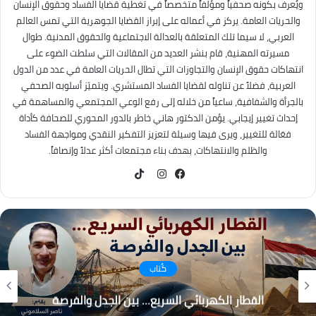
ويُعرف بكونه صحفياً ومؤلفاً متخصصاً في تغطية قضايا الفساد وحقوق الإنسان
والحريات العامة. يركز في أعماله على إبراز القضايا الجوهرية التي تمس العالم
العربي، لا سيما تلك المتعلقة بالعدالة الاجتماعية والحقوق المدنية. طوال
مسيرته المهنية، قام بنشر العديد من المقالات التي سلطت الضوء على
انتهاكات حقوق الإنسان والتجاوزات التي تطال الحريات العامة في عدد من الدول
العربية، فضلاً عن تناوله لقضايا الفساد المستشري. ويتميّز أسلوبه الصحفي
بالجرأة والشفافية، ساعياً من خلاله إلى رفع الوعي المجتمعي والمساهمة في
إحداث تغيير إيجابي. يؤمن الدكتور هاني خاطر بالدور المحوري للصحافة كأداة
فعّالة للتغيير، ويرى فيها وسيلة لتعزيز التفكير النقدي ومواجهة الفساد
والظلم والانتهاكات، بهدف بناء مجتمعات أكثر عدلاً وإنصافاً.
TikTok
فيسبوك
انستقرام
كُتاب
التغير المناخي… من التحذير إلى الاحتراق ، هل أصبح
العالم يعيش عصر الكوارث المناخية؟