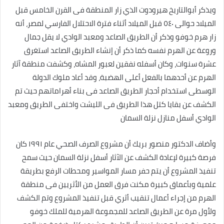
ويذكر أبوالتاريخ هيرودوت الذي زار المنطقة فى القرن الخامس قبل
الميلاد حوالى ٥٤٠ قبل الميلاد أثناء فترة الاحتلال الفارسي لمصر، أنه
زار هرم خوفو وذكر أن الطريق الصاعد ومعبد الوادي لا يقل جمال
وروعة عن الهرم نفسه كما ذكر أن إنشاء الطريق الصاعد استغرق
عشرة سنوات، وكان أسفله نفقين لعبور المشاه، وكشفت منطقة آثار
الهرم عن أحدهما بالفعل أعلى الهضبة، وقد أعاد ملوك الدولة
الوسطى استخدام أحجار الطريق الصاعد فى بناء أهراماتهم حيث تم
الكشف عن بقايا كتل هذا الطريق فى الليشت واختفى الطريق ومعبد
الوادي أسفل منازل نزلة السمان
وأضاف الدكتور منصور بريك أن مشروع الصرف الصحي عام ١٩٩١ كان
فرصة كبيرة لإعادة الكشف عن الآثار أسفل نزلة السمان حيث سمح
تنفيذ المشروع أن يتم حفر مسار المواسير ومحطات الرفع بطريقة
علمية وبأعماق كبيرة مكنت فرق العمل من الأثريين فى منطقة
الهرم من إجراء أعمال تنقيب أثري قبل تنفيذ المشروع وتم الكشف
ولأول مرة عن الطريق الصاعد للمجموعة الهرمية للملك خوفو