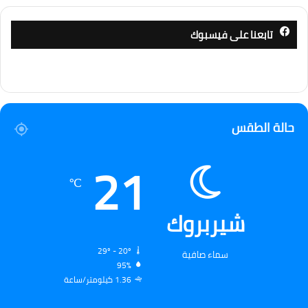
تابعنا على فيسبوك
حالة الطقس
21
℃
شيربروك
29º - 20º
سماء صافية
95%
1.36 كيلومتر/ساعة