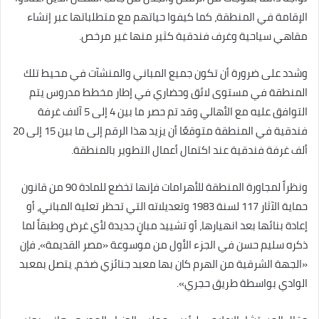
الإقامة في المنطقة، كما كيفوا حياتهم مع متطلباتها عبر إنشاء
مقاهي سياحية وغرف فندقية كثير منها غير مرخص.
وشدد على ضرورة أن تكون جميع المباني والمنشآت في محيط تلك
المنطقة في مستوى لائق وحضاري في إطار مخطط مدروس يتم
التوافق عليه مع الأهالي وقد تم حصر ما بين 4 إلى 5 آلاف غرفة
فندقية في المنطقة متوقعًا أن يزيد هذا الرقم إلى ما بين 15 إلى 20
ألف غرفة فندقية عند اكتمال أعمال التطوير بالمنطقة.
ونظراً لمجاورة المنطقة للأهرامات فإنها تخضع للمادة 90 من قانون
حماية الآثار 117 لسنة 1983 وتعديلاته التي تحظر تعلية المباني، أو
إعادة بنائها بعد انهيارها، أو تشييد مبانٍ جديدة لأي غرض وطبقاً لما
ذكره سليم حسن في الجزء الأول من موسوعة «مصر القديمة»، فإن
«الجهة الشرقية من الهرم كان بها معبد جنائزي ضخم، يتصل بمعبد
الوادي بواسطة طريق حجري».