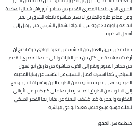
ومعرفة مساره حيث تبين أن الطريق مشيد بكتل ضخمة من الحجر
الجيري الذى جلبها المصري القديم من محاجر أبورواش شمال الهضبة
ومن محاجر طرة والطريق لا يسير مباشرة باتجاه الشرق بل يغير
اتجاهه بزاوية ٤٥ درجة فى الاتجاه الشمال الشرقي حتى يصل إلى
أسفل الهضبة
كما تمكن فريق العمل من الكشف عن معبد الوادي حيث اتضح أن
أرضيته مشيدة من كتل من حجر البازلت والتى جلبها المصري القديم
من محاجر الفيوم ويقع إلى الغرب مباشرة من طريق أبوالهول
السياحي، كما أسفرت أعمال التنقيب عن الكشف عن بقايا المدينة
الهرمية وهى مدينة مشيدة من الطوب اللبن وكسرات الحجر وتقع
إلى الجنوب من الطريق الصاعد وعثر بها على كم كبير من الأواني
الفخارية والحجرية كما كشفت البعثة عن بقايا ربما القصر الملكي
للملك خوفو ويقع جنوب معبد الوادي مباشرة
منطقة سن العجوز