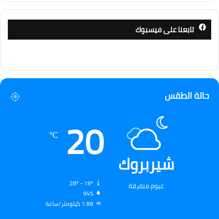
تابعنا على فيسبوك
حالة الطقس
20
℃
شيربروك
28º - 19º
غيوم متفرقة
94%
1.88 كيلومتر/ساعة