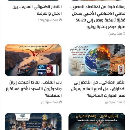
رسالة قوة من الاقتصاد المصري..
القطار الكهربائي السريع… بين
صافي الاحتياطي الأجنبي يسجل
الجدل والفرصة
قفزة تاريخية ويصل إلى 56.29
منذ أسبوع واحد
مليار دولار بنهاية يوليو
منذ يومين
التغير المناخي… من التحذير إلى
باب المندب.. لماذا أصبحت إيران
الاحتراق ، هل أصبح العالم يعيش
والحوثيون التهديد الأكبر لاستقرار
عصر الكوارث المناخية؟
المنطقة؟
منذ أسبوعين
منذ أسبوعين