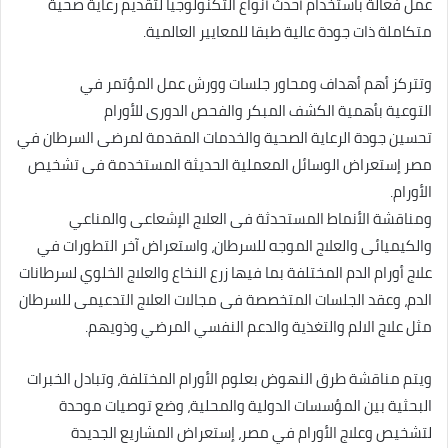
عمل فعالة باستخدام أحدث أنواع التكنولوجيا لتقديم رعاية صحية
متكاملة ذات جودة عالية طبقا للمعايير العالمية.
وتتركز أهم أهداف ومحاور جلسات وورش عمل المؤتمر في
التوعية بأهمية الكشف المبكر والفحص الدورى للأورام
تحسين جودة الرعاية الصحية والخدمات المقدمة لمرضى السرطان في
مصر إستعراض الوسائل المعملية الحديثة المستخدمة فى تشخيص
الأورام.
ومناقشة الأنماط المستحدثة فى العلاج الإشعاعى والمناعي
والكيميائى والعلاج الموجه للسرطان، واستعراض آخر التطورات في
علاج أورام الدم المختلفة بما فيها زرع النخاع والعلاج الخلوي لسرطانات
الدم، وعقد الجلسات المتخصصة فى مجالات العلاج التدعيمى للسرطان
مثل علاج الالم والتغذية والدعم النفسي المرضي وذويهم.
ويتم مناقشة طرق النهوض بعلوم الأورام المختلفة، وتبادل الخبرات
البحثية بين المؤسسات الدولية والمحلية، وضع توصيات موحدة
لتشخيص وعلاج الأورام في مصر، إستعراض المشاريع الجديدة