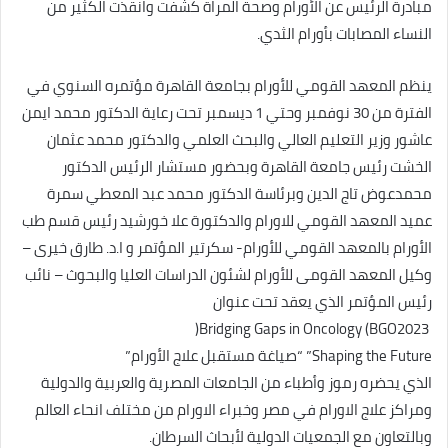
مبادرة الرئيس عن الأورام وصحة المراة كشفت وانقذت الكثير من
النساء المصابات بأورام الثدي.
ينظم المعهد القومي للأورام بجامعة القاهرة مؤتمره السنوي في
الفترة من 30 نوفمبر وحتي 1 ديسمبر تحت رعاية الدكتور محمد ايمن
عاشور وزير التعليم العالي والبحث العلمي والدكتور محمد عثمان
الخشت رئيس جامعة القاهرة وبحضور مستشار الرئيس الدكتور
محمدعوض تاج الدين وبرئاسة الدكتور محمد عبد المعطي سمرة
عميد المعهد القومي للاورام والدكتورة علا خورشيد رئيس قسم طب
الأورام بالمعهد القومي للأورام- سكرتير المؤتمر و ا.د. طارق خيرى –
وكيل المعهد القومى للأورام لشئون الدراسات العليا والبحوث – نائب
رئيس المؤتمر الذي يعقد تحت عنوان
‏ Bridging Gaps in Oncology (BGO2023(
Shaping the Future” “صياغة مستقبل علاج الأورام”
الذي يحضره رموز وأطباء من الجامعات المصرية والعربية والدولية
ومراكز علاج الاورام في مصر وخبراء الاورام من مختلف انحاء العالم
وبالتعاون مع الجمعيات الدولية لأبحاث السرطان.