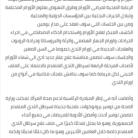
الرعاية الصحية لمرضى الأورام وطرق النهوض بعلوم الأورام المختلفة
وتبادل الخبرات البحثية بين المؤسسات الدولية والمحلية.
ومن بين الجلسات التي سوف تعقد علي مدار يومين
الكشف المبكر لعلاج الأورام واستخدام الذكاء الاصطناعي في اجراء
الجراحات واورام الجهاز الهضمي والرئة والبروستاتا وجراحة الروبوت
والعلاجات الجديدة في اورام الثدي خصوصا في السن الصغير.
والجلسات سوف تتضمن مناقشة علاج عقار جديد ادي الي شفاء الأورام
لأصحاب المرحلة الرابعة لسرطان الثدي المتقدم بالاعتماد على الملف
الجيني لكل مريضة كما سوف يناقش علاجات مناعية في أنواع من
اورام الثدي.
وأضافت أنه في إطار المبادرة الرئاسية لدعم صحة المرأة، تمكنت وزارة
الصحة من توفير بروتوكولات علاجية جديدة لسرطان الثدي المتقدم
تتضمن توفير أحدث وأفضل الأدوية للمريضات في جميع أنحاء
الجمهورية، وهو ما يمثل تقدمًا كبيرًا في ملف علاج سرطان الثدي
المتقدم خاصة خلال العامين الأخيرين، وهو ما كان حلمًا قديمًا ولكنه