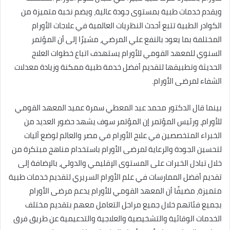
ويقدم خدمات طبية بمستوى جودة عالية، ويضم نخبة متميزة من
الكوادر الطبية تتبع أحدث النظريات العالمية في علاجات الأورام
المختلفة بما يعود بالنفع علي المرضي، مشيرًا إلى أن المؤتمر
السنوي للمعهد القومي للأورام يستهدف اتباع خطوات العلاج
الحديثة وتطبيقها لتقديم أفضل خدمة طبية ممكنة وزيادة معدلات
الشفاء لمرضى الأورام.
بينما قال الدكتور محمد عبد المعطي سمرة عميد المعهد القومي
للأورام، ورئيس المؤتمر إن المؤتمر سوف يشهد حضور العديد من
الخبراء المتخصصين في علاج الأورام في مصر والعالم لوضع آليات
لتحسين الجودة والرعاية لمرضى الأورام باستخدام مناهج مبتكرة من
خلال تبادل الخبرات على المستوى الإقليمي والدولي، بالإضافة إلى
تقديم أفضل الممارسات في علم الأورام السريري لتقديم خدمات طبية
متميزة، مضيفًا أن المعهد القومي للأورام يدعم مرضى الأورام
بجميع فئاتهم خلال جميع مراحل التعامل معهم بتقديم مختلف
الخدمات الوقائية والتشخيصية والعلاجية والتدعيمية عن طريق فرق