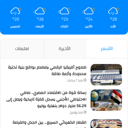
20
26
25
24
28
℃
℃
℃
℃
℃
الأحد
الأثنين
الثلاثاء
الأربعاء
الخميس
الأشهر
الأخيرة
تعليقات
طموح أفريقيا الرقمي يصطدم بواقع بنية تحتية
محدودة وأزمة طاقة
منذ 7 ساعات
رسالة قوة من الاقتصاد المصري.. صافي
الاحتياطي الأجنبي يسجل قفزة تاريخية ويصل إلى
56.29 مليار دولار بنهاية يوليو
منذ يومين
القطار الكهربائي السريع… بين الجدل والفرصة