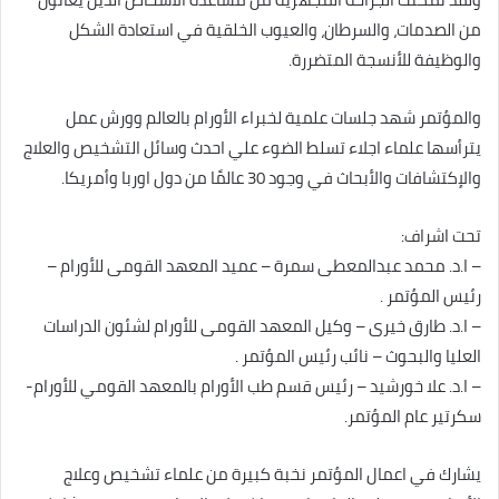
من الصدمات، والسرطان، والعيوب الخلقية في استعادة الشكل
والوظيفة للأنسجة المتضررة.
والمؤتمر شهد جلسات علمية لخبراء الأورام بالعالم وورش عمل
يترأسها علماء اجلاء تسلط الضوء علي احدث وسائل التشخيص والعلاج
والإكتشافات والأبحاث في وجود 30 عالمًا من دول اوربا وأمريكا.
تحت اشراف:
– ا.د. محمد عبدالمعطى سمرة – عميد المعهد القومى للأورام –
رئيس المؤتمر .
– ا.د. طارق خيرى – وكيل المعهد القومى للأورام لشئون الدراسات
العليا والبحوث – نائب رئيس المؤتمر .
– ا.د. علا خورشيد – رئيس قسم طب الأورام بالمعهد القومي للأورام-
سكرتير عام المؤتمر.
يشارك في اعمال المؤتمر نخبة كبيرة من علماء تشخيص وعلاج