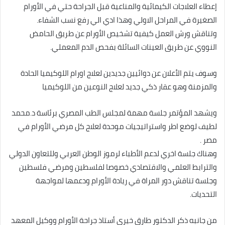
إعطاء العلاجات الكيمائية والمناعية قبل الجراحة حتي في الأورام
الصغيرة في المراحل الاولي وهذا ادي الي رفع نسب الشفاء.
وتناقش ورش العمل كيفية تشخيص الأورام عن طريق الحامض
النووي عن طريق العينات السائلة بفحص الدم المعملي.
وسوف يتم الأعلان عن دوائيين جديدين لعلاج اورام اللوكيميا الحادة
والمزمنة وهو عقار ذكي جديد لعلاج النوعين من اللوكيميا
ويشهد المؤتمر جلسة مهمة لمجلس الطب المصري برئاسة د.محمد
لطيف لوضع اطر واستراتيجيات موحدة لعلاج كل مرضي الأورام في
مصر .
وهناك جلسة اخري لدعم الأطباء لرموز الوطن العربي وللتعاون الدولي
والترابط العلمي والاقتصادي خصوصا لفلسطين ومرضي فلسطين
وجلسة تناقش دور المراة في ريادة الأورام ودعمها لمواجهة
التحديات.
من جانبه ذكر الدكتور طارق خيري أستاذ جراحة الأورام ووكيل المعهد