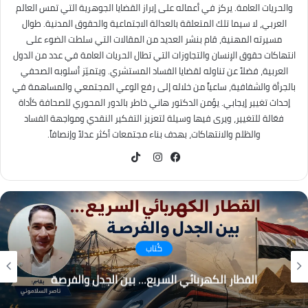
والحريات العامة. يركز في أعماله على إبراز القضايا الجوهرية التي تمس العالم
العربي، لا سيما تلك المتعلقة بالعدالة الاجتماعية والحقوق المدنية. طوال
مسيرته المهنية، قام بنشر العديد من المقالات التي سلطت الضوء على
انتهاكات حقوق الإنسان والتجاوزات التي تطال الحريات العامة في عدد من الدول
العربية، فضلاً عن تناوله لقضايا الفساد المستشري. ويتميّز أسلوبه الصحفي
بالجرأة والشفافية، ساعياً من خلاله إلى رفع الوعي المجتمعي والمساهمة في
إحداث تغيير إيجابي. يؤمن الدكتور هاني خاطر بالدور المحوري للصحافة كأداة
فعّالة للتغيير، ويرى فيها وسيلة لتعزيز التفكير النقدي ومواجهة الفساد
والظلم والانتهاكات، بهدف بناء مجتمعات أكثر عدلاً وإنصافاً.
TikTok
فيسبوك
انستقرام
كُتاب
القطار الكهربائي السريع… بين الجدل والفرصة