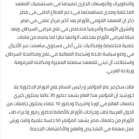
والتطويرات والتوسعات الجارى تنفيذها فى مستشفيات المعهد
المختلفة ومدى مساهمتها فى دعم القطاع الطبى فى مصر
ذكر ان المعهد القومي للأورام يعد أكبر مركز علمي في مصر
والشرق الأوسط وأفريقيا متخصص في علاج مرضى السرطان، ويعد
قبلة لمرضى الأورام بمختلف أنواعها نظرا لما يضمه من قامات
علمية متخصصة وإمكانيات على أعلى مستوى، ساهمت عبر الأجيال
في وضع سياسة ناجحة وشديدة الفعالية في علاج ومكافحة السرطان،
واستطاعت أن تبني للمعهد سمعته المميزة ومكانته المرموقة
وريادته العربي.
قالت سكرتير عام المؤتمر و رئيس اقسام علاج الاورام الدكتورة علا
خورشيد ان المؤتمر هذا العام يشهد حضور 30 عالما يمثلون كبري
جامعات العالم في اوربا وامريكا وحضور 10 علماء يمثلون جامعات من
الدول العربية لطب وجراحات الأورام بالأضافة لحضور رموز وخبراء طب
الأورام من جامعات مصر يشهد المؤتمر 50 جلسة علمية وثلاث ورش
عمل مهمة في التشخيص والعلاج والأكتشافات الجديدة.