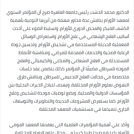
الدكتور محمد الخشت، رئيس جامعة القاهرة صرح أن المؤتمر السنوي
لمعهد الأورام يناقش عدة محاور مهمة من أبرزها التوعية بأهمية
الكشف المبكر والفحص الدوري للأورام، وتسليط الضوء على أحدث
أساليب العلاج الإشعاعي في علاج الأورام، واستعراض الوسائل
المعملية الحديثة المستخدمة في تشخيص الأورام، وتحسين جودة
الرعاية الصحية والخدمات المقدمة للمرضي، ومناقشة الأنماط
المستحدثة في العلاج الاشعاعي والمناعي والكيميائي والعلاج
الموجه للسرطان، مضيفًا أن المؤتمر كذلك يتضمن عقد جلسات
متخصصة في مجالات العلاج التدعيمي للسرطان، ويناقش طرق
النهوض بعلوم الأورام المختلفة، ويهدف لتبادل الخبرات البحثية بين
المؤسسات الدولية والمحلية، ويضع توصيات موحدة لتشخيص وعلاج
الأورام، كما يستعرض المشروعات الجديدة والتطويرات والتوسعات
الجاري تنفيذها في مستشفيات المعهد المختلفة.
وأكد علي أهمية المؤتمرات العلمية التي يعقدها المعهد القومي
للأورام باعتباره صرحا طبيا كبيرا في مجال علوم الاورام المختلفة