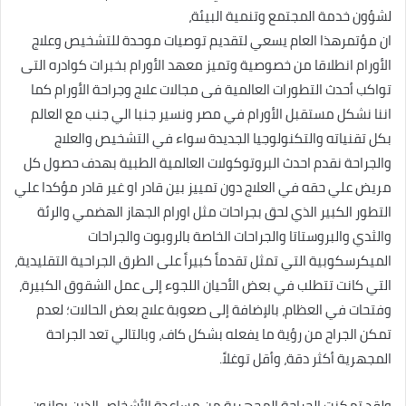
لشؤون خدمة المجتمع وتنمية البيئة،
ان مؤتمرهذا العام يسعي لتقديم توصيات موحدة للتشخيص وعلاج
الأورام انطلاقا من خصوصية وتميز معهد الأورام بخبرات كوادره التى
تواكب أحدث التطورات العالمية فى مجالات علاج وجراحة الأورام كما
اننا نشكل مستقبل الأورام في مصر ونسير جنبا الي جنب مع العالم
بكل تقنياته والتكنولوجيا الجديدة سواء في التشخيص والعلاج
والجراحة نقدم احدث البروتوكولات العالمية الطبية بهدف حصول كل
مريض علي حقه في العلاج دون تمييز بين قادر او غير قادر مؤكدا علي
التطور الكبير الذي لحق بجراحات مثل اورام الجهاز الهضمي والرئة
والثدي والبروستاتا والجراحات الخاصة بالروبوت والجراحات
الميكرسكوبية التي تمثل تقدماً كبيراً على الطرق الجراحية التقليدية،
التي كانت تتطلب في بعض الأحيان اللجوء إلى عمل الشقوق الكبيرة،
وفتحات في العظام، بالإضافة إلى صعوبة علاج بعض الحالات؛ لعدم
تمكن الجراح من رؤية ما يفعله بشكل كاف، وبالتالي تعد الجراحة
المجهرية أكثر دقة، وأقل توغلاً.
ولقد تمكنت الجراحة المجهرية من مساعدة الأشخاص الذين يعانون