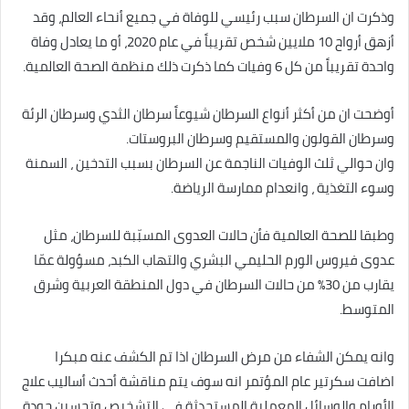
وذكرت ان السرطان سبب رئيسي للوفاة في جميع أنحاء العالم، وقد
أزهق أرواح 10 ملايين شخص تقريباً في عام 2020، أو ما يعادل وفاة
واحدة تقريباً من كل 6 وفيات كما ذكرت ذلك منظمة الصحة العالمية.
أوضحت ان من أكثر أنواع السرطان شيوعاً سرطان الثدي وسرطان الرئة
وسرطان القولون والمستقيم وسرطان البروستات.
وان حوالي ثلث الوفيات الناجمة عن السرطان بسبب التدخين ، السمنة
وسوء التغذية ، وانعدام ممارسة الرياضة.
وطبقا للصحة العالمية فأن حالات العدوى المسبّبة للسرطان، مثل
عدوى فيروس الورم الحليمي البشري والتهاب الكبد، مسؤولة عمّا
يقارب من 30% من حالات السرطان في دول المنطقة العربية وشرق
المتوسط.
وانه يمكن الشفاء من مرض السرطان اذا تم الكشف عنه مبكرا
اضافت سكرتير عام المؤتمر انه سوف يتم مناقشة أحدث أساليب علاج
الأورام والوسائل المعملية المستحدثة فى التشخيص وتحسين جودة