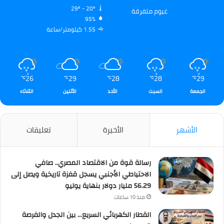
29º - 20º
غيوم متفرقة
95%
1.55 كيلومتر/ساعة
26
29
28
28
29
℃
℃
℃
℃
℃
الجمعة
السبت
الأحد
الأثنين
الثلاثاء
الأشهر
الأخيرة
تعليقات
رسالة قوة من الاقتصاد المصري.. صافي
الاحتياطي الأجنبي يسجل قفزة تاريخية ويصل إلى
56.29 مليار دولار بنهاية يوليو
منذ 10 ساعات
القطار الكهربائي السريع… بين الجدل والفرصة