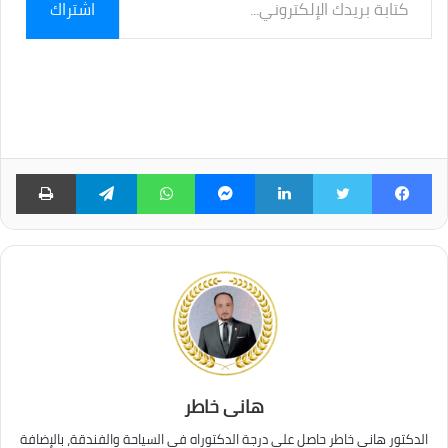
اشتراك
بريدك
الإلكتروني...
فيسبوك
تويتر
لينكدإن
ماسنجر
واتساب
تيلقرام
طبا
هانى خاطر
الدكتور هاني خاطر حاصل على درجة الدكتوراه في السياحة والفندقة، بالإضافة