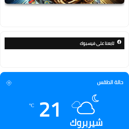
تابعنا على فيسبوك
حالة الطقس
21
℃
شيربروك