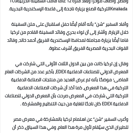
ومصر، وأضاف مؤخرًا وبعد فترة 12 عامًا قامت السفينة الحربية‎ TCG
Kınalıada ‎التركية الصنع بزيارة ‏ناجحة إلى قاعدة الإسكندرية البحرية.‏
وأفاد السفير “شن” بأنه أقام أيضًا حفل استقبال على متن السفينة
خلال الزيارة، وأشار إلى أن لواء بحري وقائد السفينة القادم من تركيا
‏قاما أيضًا بزيارة مجاملة لمحافظ الإسكندرية الفريق أحمد خالد، وقائد
القوات البحرية المصرية الفريق أشرف عطوة.
وقال: إن تركيا كانت من بين الدول الثلاث الأولى التي شاركت في
المعرض الدولي للصناعات الدفاعية ‏EDEX‏، بأكبر عدد من ‏الشركات العام
الماضى؛ موضحًا بأنه تم عرض العديد من منتجات الصناعة الدفاعية
التركية في هذا المعرض، كما أكد أن ‏شركات الصناعات الدفاعية
التركية التي شاركت في المعرض صرحت بأن المعرض الدولي للصناعات
الدفاعية ‏EDEX‏ كان ‏ناجحًا للغاية من حيث التنظيم والمشاركة‎. ‎
وأعرب السفير “شن” عن اهتمام تركيا بالمشاركة في معرض مصر
للطيران الذي سيُقام لأول مرة هذا العام، وفي هذا السياق، ذكر ‏أن