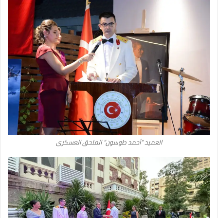
العميد “أحمد ‏طوسون” الملحق العسكرى