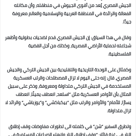
الجيش المصري يُعد من أقوى الجيوش في منطقته، وأن مكانته
الفعالة والرائدة في المنطقة العربية والإسلامية والعالم معروفة
‏جيدًا‎.‎
وقال في هذا السياق: إن الجيش المصري قدم تضحيات بطولية وأظهر
شجاعته لحماية الأراضي المصرية، وكذلك من أجل ‏القضية
الفلسطينية‎.‎
وكمثال على الوحدة التاريخية والتقليدية بين الجيش التركي والجيش
المصري، قال: إنه حتى اليوم لا تزال المصطلحات والرتب ‏العسكرية
المستخدمة في الجيش التركي متداولة ومعروفة، وذكر على سبيل
المثال بأن الأوامر العسكرية مثل “استعد، انعطف ‏يمينًا، انعطف
يسارًا، للأمام” والأوامر والرتب مثل “بيكباكشي” و”يوزباشي” والرائد لا
تزال متداولة. ‎
وتطرق السفير “شن” في كلمته الى تطورات مفاوضات وقف إطلاق
النار في غزة قائلا: “وقف إطلاق النار وإنهاء الصراعات ‏المستمرة في