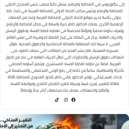
إلى بكالوريوس في الصحافة والإعلام. يشغل حالياً منصب رئيس المنتدى الدولى
للصحافة والإعلام ورئيس مكتب الاتحاد الدولي للصحافة العربية في كندا، كما
يتولى رئاسة تحرير موقع الاتحاد الدولي للصحافة العربية وعدد من المنصات
الإعلامية الأخرى. يمتلك الدكتور خاطر خبرة واسعة في مجال الصحافة والإعلام،
ويُعرف بكونه صحفياً ومؤلفاً متخصصاً في تغطية قضايا الفساد وحقوق الإنسان
والحريات العامة. يركز في أعماله على إبراز القضايا الجوهرية التي تمس العالم
العربي، لا سيما تلك المتعلقة بالعدالة الاجتماعية والحقوق المدنية. طوال
مسيرته المهنية، قام بنشر العديد من المقالات التي سلطت الضوء على
انتهاكات حقوق الإنسان والتجاوزات التي تطال الحريات العامة في عدد من الدول
العربية، فضلاً عن تناوله لقضايا الفساد المستشري. ويتميّز أسلوبه الصحفي
بالجرأة والشفافية، ساعياً من خلاله إلى رفع الوعي المجتمعي والمساهمة في
إحداث تغيير إيجابي. يؤمن الدكتور هاني خاطر بالدور المحوري للصحافة كأداة
فعّالة للتغيير، ويرى فيها وسيلة لتعزيز التفكير النقدي ومواجهة الفساد
والظلم والانتهاكات، بهدف بناء مجتمعات أكثر عدلاً وإنصافاً.
TikTok
فيسبوك
انستقرام