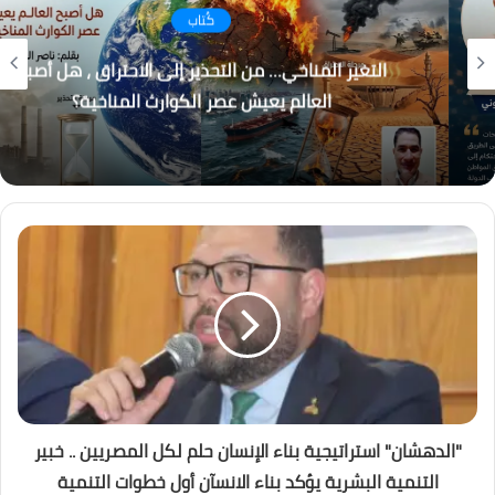
كُتاب
التغير المناخي… من التحذير إلى الاحتراق ، هل أصبح
العالم يعيش عصر الكوارث المناخية؟
"الدهشان" استراتيجية بناء الإنسان حلم لكل المصريين .. خبير
التنمية البشرية يؤكد بناء الانسآن أول خطوات التنمية