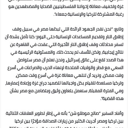
غزة وتخفيف معاناة إخواننا الفلسطينيين الضحايا والمضطهدين هو
رغبة المشتركة لتركيا والإنسانية جمعاء”.
وتابع: “نحن نقدر الجهود الرائدة التي تبذلها مصر في سبيل وقف
إطلاق النار وتقديم المساعدات الإنسانية حتى اليوم؛ كنا نأمل ‏بشدة أن
تسفر محادثات وقف إطلاق النار الأخيرة التي عقدت في القاهرة عن
نتائج إيجابية، ولكن للأسف لم يحدث ذلك. ‏والمسئولية الرئيسية في
هذا الصدد تقع على عاتق إسرائيل، ونحن نعلم أن مصر ستواصل
السعي مع قطر والولايات المتحدة ‏لإنهاء الحرب والصراعات في أسرع
وقت ممكن، ونريد أن تنتهي معاناة غزة في أسرع وقت ممكن،
وتركيا مستعدة للقيام بكل ‏واجباتها لتضميد جراح غزة وإعادة إعمارها،
وفي الفترة المقبلة، سنعمل بتعاون وثيق وبتضامن مع مصر بشأن
هذه القضية”.‏
وأفاد السفير “صالح موطلو شن” بأنه في إطار تطوير العلاقات الثنائية
بين تركيا ومصر أجريت الكثير من زيارات الصداقة ‏مؤخرًا بين تركيا