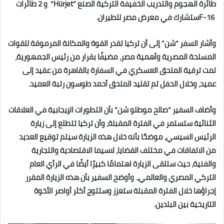
F-16 ‎ستشارك في معرض مصر للطيران. ‎
وأشار السفر “شن” إلى أن تركيا تقدر القوة والمكانة المرموقة للقوات
المسلحة المصرية وأهمية مصر، مضيفًا بقرار من ‏رئيس الجمهورية،
تمت ترقية الملحق العسكري في السفارة بالقاهرة من عقيد إلى
عميد، وخلال الحفل تم تقليد الملحق أحمد ‏طوسون رتبة العميد.‏
وأضاف السفير “صالح موطلو شن” بأن التطورات الإيجابية في العلاقات
الثنائية ستستمر في الفترة المقبلة، وأن تركيا تتطلع إلى ‏زيارة
الرئيس السيسي، موضحًا بأنه خلال هذه الزيارة سيتم توقيع العديد
من الاتفاقات في مختلف القضايا، لاسيما الاقتصادية ‏والتجارية
والفنية، حيث ستلقى الزيارة اهتمامًا كبيرًا أيضًا في الرأي العام
التركي المصري والعالمي،.‎‏ وأوضح السفير بأن هذه ‏الزيارة المقرر
إجراؤها خلال الفترة المقبلة ستعزز وستتوج أكثر أواصر الأخوة
التاريخية بين البلدين.