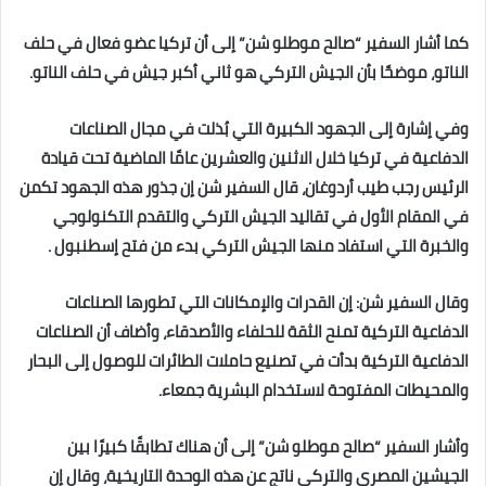
كما أشار السفير “صالح موطلو شن” إلى أن تركيا عضو فعال في حلف
الناتو، موضحًا بأن الجيش التركي هو ثاني أكبر جيش في ‏حلف الناتو‎.‎
وفي إشارة إلى الجهود الكبيرة التي بُذلت في مجال الصناعات
الدفاعية في تركيا خلال الاثنين والعشرين عامًا الماضية تحت ‏قيادة
الرئيس رجب طيب أردوغان، قال السفير شن إن جذور هذه الجهود تكمن
في المقام الأول في تقاليد الجيش التركي والتقدم ‏التكنولوجي
والخبرة التي استفاد منها الجيش التركي بدء من فتح إسطنبول . ‏
وقال السفير شن: إن القدرات والإمكانات التي تطورها الصناعات
الدفاعية التركية تمنح الثقة للحلفاء والأصدقاء، وأضاف أن ‏الصناعات
الدفاعية التركية بدأت في تصنيع حاملات الطائرات للوصول إلى البحار
والمحيطات المفتوحة لاستخدام البشرية ‏جمعاء‎.‎
وأشار السفير “صالح موطلو شن” إلى أن هناك تطابقًا كبيرًا بين
الجيشين المصري والتركي ناتج عن هذه الوحدة التاريخية، وقال ‏إن