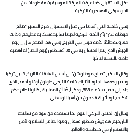
حفل الاستقبال، كما عزفت الفرقة الموسيقية مقطوعات ‏من
الموسيقى العسكرية التركية.‏
وفي كلمته التي ألقاها في حفل الاستقبال، صرح السفير “صالح
موطلو شن” بأن الأمة التركية لديها تقاليد عسكرية عظيمة، وكانت
معروفة ‏دائمًا كأمة جيش في التاريخ‎، وفي هذا الصدد، قال إن يوم
الجيش الذي يتم الاحتفال به في 30 أغسطس (يوم النصر) له أهمية
‏خاصة بالنسبة لتركيا‎.‎
وقال السفير “صالح موطلو شن”: إن أسس العلاقات التاريخية بين تركيا
ومصر وضعها الجنود الأتراك، خاصة التركي طولون ‏أوغلو أحمد، الذي
جاء إلى مصر منذ عام 868، وذكر أيضًا أن المماليك ، كانوا نظام حكم
شكله جنود أتراك قادمون من آسيا ‏الوسطى. ‎
وقال إن الجيش التركي اليوم، بما يستمده من قوة من تقاليده
التاريخية، هو جيش متطور وفعال، وهو الضامن للسلام والأمن
‏والاستقرار في منطقته والعالم‎.‎