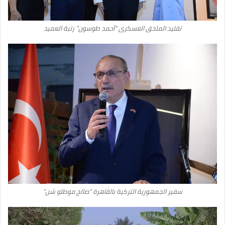
تقليد الملحق العسكرى “أحمد ‏طوسون” رتبة العميد
سفير الجمهورية التركية بالقاهرة “صالح موطلو شن”