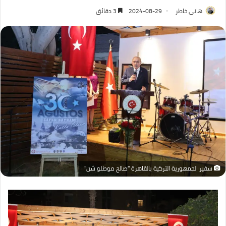
هانى خاطر
2024-08-29
3 دقائق
سفير الجمهورية التركية بالقاهرة "صالح موطلو شن"