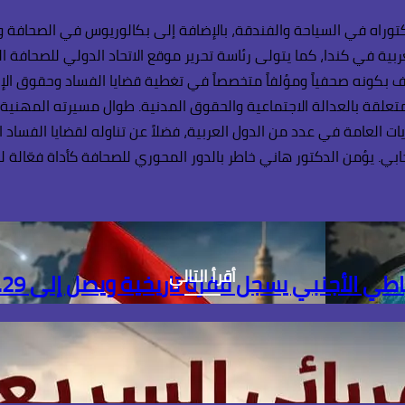
وراه في السياحة والفندقة، بالإضافة إلى بكالوريوس في الصحافة وال
بية في كندا، كما يتولى رئاسة تحرير موقع الاتحاد الدولي للصحافة ال
 بكونه صحفياً ومؤلفاً متخصصاً في تغطية قضايا الفساد وحقوق الإنسا
لمتعلقة بالعدالة الاجتماعية والحقوق المدنية. طوال مسيرته المهنية
يات العامة في عدد من الدول العربية، فضلاً عن تناوله لقضايا الفساد 
. يؤمن الدكتور هاني خاطر بالدور المحوري للصحافة كأداة فعّالة لل
أقرأ التالي
ل قفزة تاريخية ويصل إلى 56.29 مليار دولار بنهاية يوليو