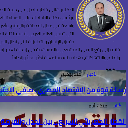
الدكتور هاني خاطر حاصل على درجة الدكت
ورئيس مكتب الاتحاد الدولي للصحافة العر
واسعة في مجال الصحافة والإعلام، ويُعرف
التي تمس العالم العربي، لا سيما تلك ا
حقوق الإنسان والتجاوزات التي تطال الحر
خلاله إلى رفع الوعي المجتمعي والمساهمة في إحداث تغيير إيجابي
والظلم والانتهاكات، بهدف بناء مجتمعات أكثر عدلاً وإنصافاً.
TikTok
فيسبوك
انستقرام
الأخبار
منذ يومين
رسالة قوة من الاقتصاد المصري.. صافي الاحتياطي الأجنبي يسج
كُتاب
منذ 7 أيام
القطار الكهربائي السريع… بين الجدل والفرصة