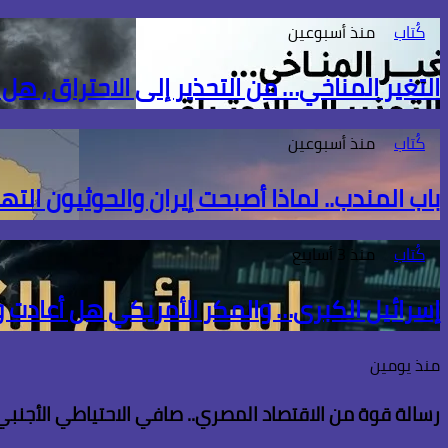
كُتاب
منذ أسبوعين
التغير المناخي… من التحذير إلى الاحتراق ، هل
كُتاب
منذ أسبوعين
باب المندب.. لماذا أصبحت إيران والحوثيون الته
كُتاب
منذ 3 أسابيع
إسرائيل الكبرى… والمكر الأمريكي هل أعادت
منذ يومين
رسالة قوة من الاقتصاد المصري.. صافي الاحتياطي الأجنبي يسجل قفزة تاريخية 