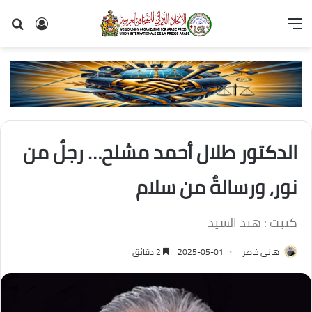
القائمة
تسجيل
بح
الدخول
عن
الدكتور طلال أحمد مشلح… رجلٌ من
نور، ورسالةٌ من سلام
كتبت : هند السيد
هانى خاطر
2025-05-01
2 دقائق