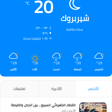
20
℃
شيربروك
29º - 18º
سماء صافية
87%
1.35 كيلومتر/ساعة
28
26
26
30
29
℃
℃
℃
℃
℃
الخميس
الجمعة
السبت
الأحد
الأثنين
الأشهر
الأخيرة
تعليقات
القطار الكهربائي السريع… بين الجدل والفرصة
منذ 4 أيام