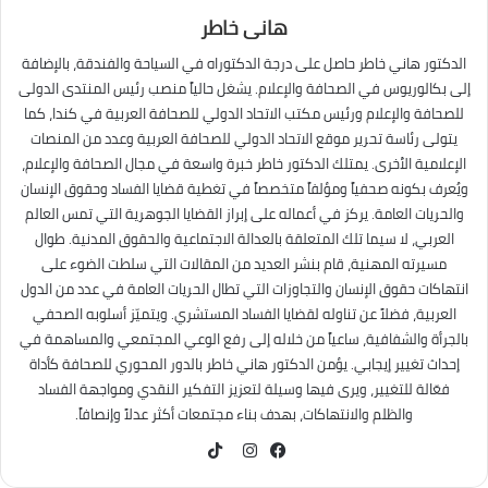
هانى خاطر
الدكتور هاني خاطر حاصل على درجة الدكتوراه في السياحة والفندقة، بالإضافة
إلى بكالوريوس في الصحافة والإعلام. يشغل حالياً منصب رئيس المنتدى الدولى
للصحافة والإعلام ورئيس مكتب الاتحاد الدولي للصحافة العربية في كندا، كما
يتولى رئاسة تحرير موقع الاتحاد الدولي للصحافة العربية وعدد من المنصات
الإعلامية الأخرى. يمتلك الدكتور خاطر خبرة واسعة في مجال الصحافة والإعلام،
ويُعرف بكونه صحفياً ومؤلفاً متخصصاً في تغطية قضايا الفساد وحقوق الإنسان
والحريات العامة. يركز في أعماله على إبراز القضايا الجوهرية التي تمس العالم
العربي، لا سيما تلك المتعلقة بالعدالة الاجتماعية والحقوق المدنية. طوال
مسيرته المهنية، قام بنشر العديد من المقالات التي سلطت الضوء على
انتهاكات حقوق الإنسان والتجاوزات التي تطال الحريات العامة في عدد من الدول
العربية، فضلاً عن تناوله لقضايا الفساد المستشري. ويتميّز أسلوبه الصحفي
بالجرأة والشفافية، ساعياً من خلاله إلى رفع الوعي المجتمعي والمساهمة في
إحداث تغيير إيجابي. يؤمن الدكتور هاني خاطر بالدور المحوري للصحافة كأداة
فعّالة للتغيير، ويرى فيها وسيلة لتعزيز التفكير النقدي ومواجهة الفساد
والظلم والانتهاكات، بهدف بناء مجتمعات أكثر عدلاً وإنصافاً.
TikTok
فيسبوك
انستقرام