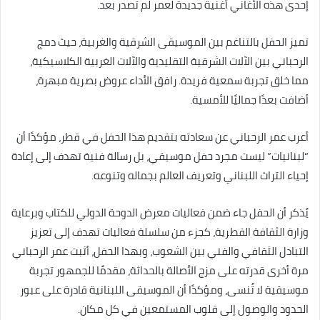
إحدى هذه الأغاني أغنية جديدة لعمر لم تُصدر بعد.
تميز الحفل بالتناغم بين الموسيقى الشرقية والغربية، حيث دمج
الرحباني بين الآلات الشرقية التقليدية والآلات الغربية الكلاسيكية،
مما خلق تجربة سمعية فريدة. رافق الأداء عروض بصرية مبهرة،
أضافت بعدًا جماليًا للأمسية.
أعرب عمر الرحباني عن سعادته بتقديم هذا الحفل في قطر، مؤكدًا أن
“لبنانيات” ليست مجرد حفل موسيقي، بل رسالة فنية تهدف إلى إعادة
إحياء التراث اللبناني وتعريف العالم بجماله وتنوعه.
يُذكر أن الحفل جاء ضمن فعاليات معرض الدوحة الدولي للكتاب وبرعاية
وزارة الثقافة القطرية، كجزء من سلسلة فعاليات تهدف إلى تعزيز
التبادل الثقافي والفني بين الشعوب، وبهذا الحفل، أثبت عمر الرحباني
مرة أخرى قدرته على مزج الأصالة بالحداثة، مقدمًا للجمهور تجربة
موسيقية لا تُنسى، ومؤكدًا أن الموسيقى اللبنانية قادرة على عبور
الحدود والوصول إلى قلوب المستمعين في كل مكان.