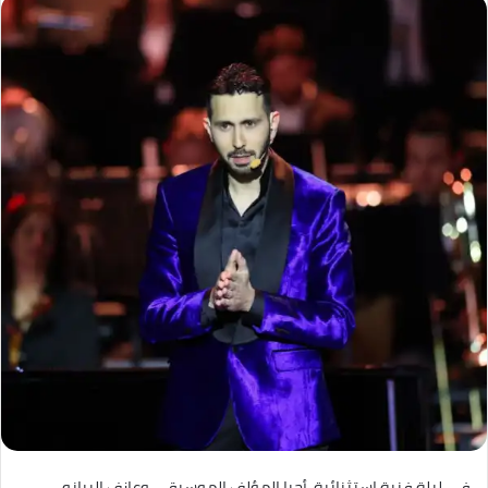
في ليلة فنية استثنائية، أحيا المؤلف الموسيقي وعازف البيانو