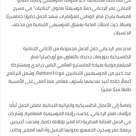
اللبناني عمر الرحباني حفلاً موسيقيًا بعنوان “لبنانيات” في مسرح
المياسة بمركز قطر الوطني للمؤتمرات، شهد الحفل حضورًا جماهيريًا
واسعًا، حيث امتلأت القاعة بعشاق الموسيقى اللبنانية من مختلف
الجنسيات.
قدم عمر الرحباني خلال الحفل مجموعة من الأغاني اللبنانية
الكلاسيكية بتوزيعات جديدة، بالتعاون مع أوركسترا قطر
الفيلهارمونية بقيادة المايسترو العالمي الياس جراندي وبمشاركة
عدد كبير من الموسيقيين اللبنانيين، مع Rahbani3.0، وشمل البرنامج
أعمالًا خالدة أعيد تقديمها بأسلوب معاصر، مما أضفى على الأمسية
طابعًا فنيًا مميزًا.
إضافةً إلى الأعمال الكلاسيكية والتراثية اللبنانية، تضمّن الحفل أيضًا
مؤلفات لعمر الرحباني، عكست رؤيته الموسيقية المعاصرة، وشاركت
في الحفل الفنانة القطرية دانا المير بإطلالة خاصة، وقدمت أغنيتين
برفقة عمر وسحرت الجمهور بصوتها الجميل وأدائها المميز، وكانت