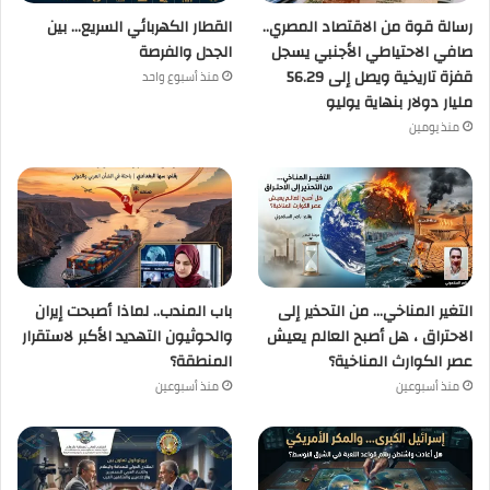
رسالة قوة من الاقتصاد المصري..
القطار الكهربائي السريع… بين
صافي الاحتياطي الأجنبي يسجل
الجدل والفرصة
قفزة تاريخية ويصل إلى 56.29
منذ أسبوع واحد
مليار دولار بنهاية يوليو
منذ يومين
التغير المناخي… من التحذير إلى
باب المندب.. لماذا أصبحت إيران
الاحتراق ، هل أصبح العالم يعيش
والحوثيون التهديد الأكبر لاستقرار
عصر الكوارث المناخية؟
المنطقة؟
منذ أسبوعين
منذ أسبوعين