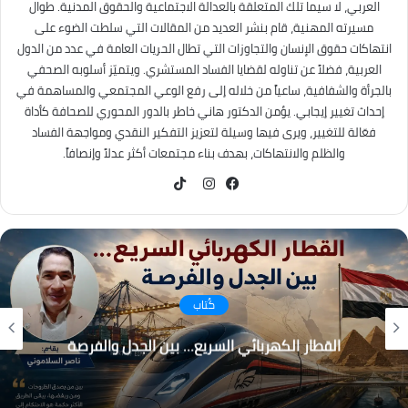
العربي، لا سيما تلك المتعلقة بالعدالة الاجتماعية والحقوق المدنية. طوال
مسيرته المهنية، قام بنشر العديد من المقالات التي سلطت الضوء على
انتهاكات حقوق الإنسان والتجاوزات التي تطال الحريات العامة في عدد من الدول
العربية، فضلاً عن تناوله لقضايا الفساد المستشري. ويتميّز أسلوبه الصحفي
بالجرأة والشفافية، ساعياً من خلاله إلى رفع الوعي المجتمعي والمساهمة في
إحداث تغيير إيجابي. يؤمن الدكتور هاني خاطر بالدور المحوري للصحافة كأداة
فعّالة للتغيير، ويرى فيها وسيلة لتعزيز التفكير النقدي ومواجهة الفساد
والظلم والانتهاكات، بهدف بناء مجتمعات أكثر عدلاً وإنصافاً.
TikTok
فيسبوك
انستقرام
كُتاب
القطار الكهربائي السريع… بين الجدل والفرصة