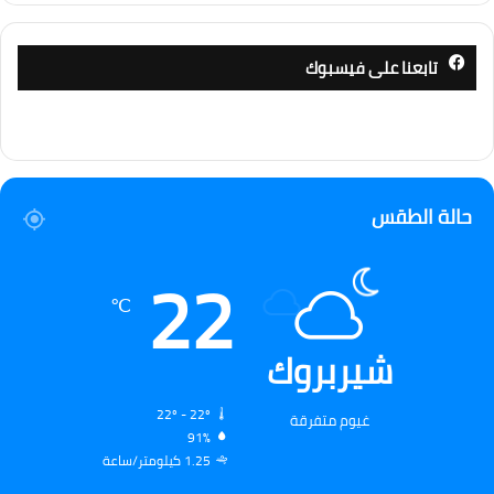
تابعنا على فيسبوك
حالة الطقس
22
℃
شيربروك
22º - 22º
غيوم متفرقة
91%
1.25 كيلومتر/ساعة