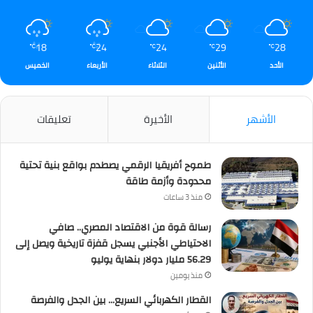
18
24
24
29
28
℃
℃
℃
℃
℃
الأحد
الأثنين
الثلاثاء
الأربعاء
الخميس
الأشهر
الأخيرة
تعليقات
طموح أفريقيا الرقمي يصطدم بواقع بنية تحتية
محدودة وأزمة طاقة
منذ 3 ساعات
رسالة قوة من الاقتصاد المصري.. صافي
الاحتياطي الأجنبي يسجل قفزة تاريخية ويصل إلى
56.29 مليار دولار بنهاية يوليو
منذ يومين
القطار الكهربائي السريع… بين الجدل والفرصة