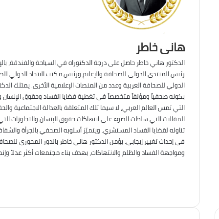
هانى خاطر
الدكتور هاني خاطر حاصل على درجة الدكتوراه في السياحة والفندقة، بال
رئيس المنتدى الدولى للصحافة والإعلام ورئيس مكتب الاتحاد الدولي للصح
الدولي للصحافة العربية وعدد من المنصات الإعلامية الأخرى. يمتلك الدك
بكونه صحفياً ومؤلفاً متخصصاً في تغطية قضايا الفساد وحقوق الإنسان وال
التي تمس العالم العربي، لا سيما تلك المتعلقة بالعدالة الاجتماعية وال
المقالات التي سلطت الضوء على انتهاكات حقوق الإنسان والتجاوزات التي 
تناوله لقضايا الفساد المستشري. ويتميّز أسلوبه الصحفي بالجرأة والشف
في إحداث تغيير إيجابي. يؤمن الدكتور هاني خاطر بالدور المحوري للصحافة 
ومواجهة الفساد والظلم والانتهاكات، بهدف بناء مجتمعات أكثر عدلاً وإنصا
فيسبوك
انستقرام
TikTok