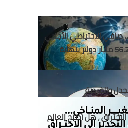
. صافي الاحتياطي الأجنبي
يسجل قفزة تاريخية ويصل إلى 56.29 مليار دولار بنهاية
لجدل والفرصة
الاحتراق ، هل أصبح العالم