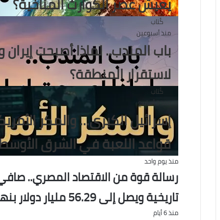
يعيش عصر الكوارث المناخية؟
كُتاب
منذ أسبوعين
باب المندب.. لماذا أصبحت إيران و
لاستقرار المنطقة؟
كُتاب
منذ 3 أسابيع
إسرائيل الكبرى… والمكر الأمر
قواعد اللعبة في الشرق الأوسط
منذ يوم واحد
رسالة قوة من الاقتصاد المصري.. صافي
تاريخية ويصل إلى 56.29 مليار دولار بنهاية يوليو
منذ 6 أيام