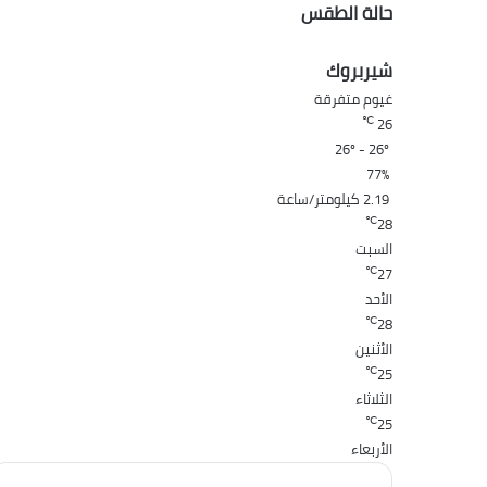
حالة الطقس
شيربروك
غيوم متفرقة
℃
26
26º - 26º
77%
2.19 كيلومتر/ساعة
℃
28
السبت
℃
27
الأحد
℃
28
الأثنين
℃
25
الثلاثاء
℃
25
الأربعاء