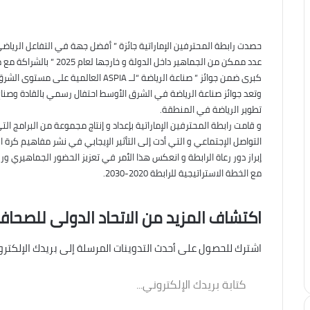
حصدت رابطة المحترفين الإماراتية جائزة ” أفضل جهة في التفاعل الرياضي
عدد ممكن من الجماهير داخ
كبرى ضمن جوائز ” صناعة الرياضة “لــ ASPIA العالمية على مستوى الشرق الأوسط .
وتعد جوائز صناعة الرياضة في الشرق الأوسط احتفال رسمي بالقادة وصن
تطوير الرياضة في المنطقة.
و قامت رابطة المحترفين الإماراتية بإعداد و إنتاج مجموعة من البرامج ا
التواصل الإجتماعي و التي أدت إلى التأثير الإيجابي في نشر مفاهيم كرة الق
إبراز دور رعاة الرابطة و انعكس هذا الأمر في تعزيز الحضور الجماهيري ورف
مع الخطة الاستراتيجية للرابطة 2020-2030.
اكتشاف المزيد من الاتحاد الدولى للصحافة
اشترك للحصول على أحدث التدوينات المرسلة إلى بريدك الإلكترو
كتابة
بريدك
الإلكتروني...