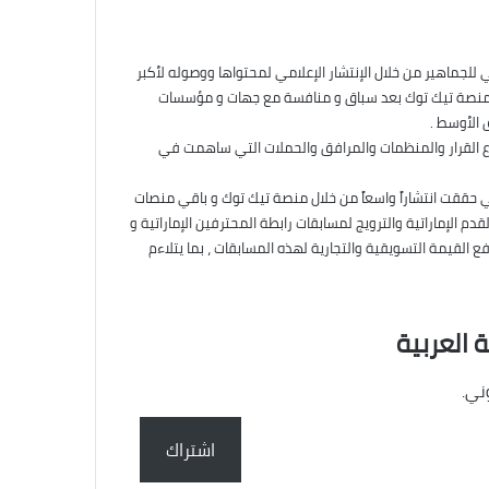
 للجماهير من خلال الإنتشار الإعلامي لمحتواها ووصوله لأكبر
ل الدولة و خارجها لعام 2025 ” بالشراكة مع منصة تيك توك بعد سباق و منافسة مع جهات و مؤسسات
اع القرار والمنظمات والمرافق والحملات التي ساهمت في
لتي حققت انتشاراً واسعاً من خلال منصة تيك توك و باقي منصات
دم الإماراتية والترويج لمسابقات رابطة المحترفين الإماراتية و
ع القيمة التسويقية والتجارية لهذه المسابقات ، بما يتلاءم
 العربية
ني.
اشتراك