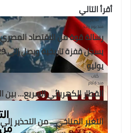
أقرأ التالي
الأخبار
منذ يوم واحد
رسالة قوة من الاقتصاد المصري.
يوليو
كُتاب
منذ 6 أيام
القطار الكهربائي السريع… بين ا
كُتاب
منذ أسبوعين
التغير المناخي… من التحذير إلى 