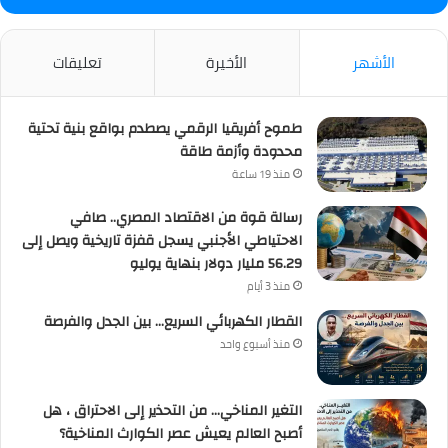
الأشهر
الأخيرة
تعليقات
طموح أفريقيا الرقمي يصطدم بواقع بنية تحتية
محدودة وأزمة طاقة
منذ 19 ساعة
رسالة قوة من الاقتصاد المصري.. صافي
الاحتياطي الأجنبي يسجل قفزة تاريخية ويصل إلى
56.29 مليار دولار بنهاية يوليو
منذ 3 أيام
القطار الكهربائي السريع… بين الجدل والفرصة
منذ أسبوع واحد
التغير المناخي… من التحذير إلى الاحتراق ، هل
أصبح العالم يعيش عصر الكوارث المناخية؟