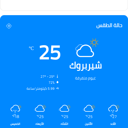
حالة الطقس
25
℃
شيربروك
27º - 25º
غيوم متفرقة
72%
5.99 كيلومتر/ساعة
18
25
25
25
27
℃
℃
℃
℃
℃
الأحد
الأثنين
الثلاثاء
الأربعاء
الخميس