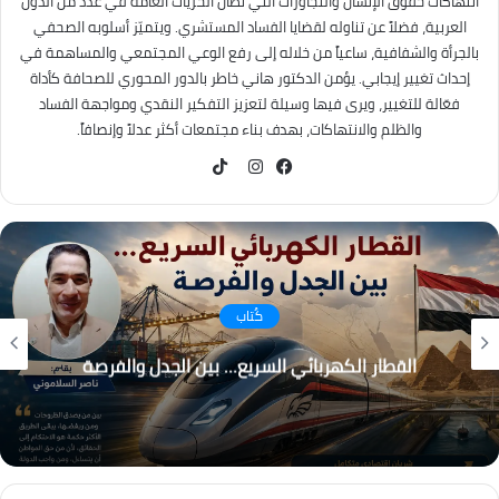
انتهاكات حقوق الإنسان والتجاوزات التي تطال الحريات العامة في عدد من الدول
العربية، فضلاً عن تناوله لقضايا الفساد المستشري. ويتميّز أسلوبه الصحفي
بالجرأة والشفافية، ساعياً من خلاله إلى رفع الوعي المجتمعي والمساهمة في
إحداث تغيير إيجابي. يؤمن الدكتور هاني خاطر بالدور المحوري للصحافة كأداة
فعّالة للتغيير، ويرى فيها وسيلة لتعزيز التفكير النقدي ومواجهة الفساد
والظلم والانتهاكات، بهدف بناء مجتمعات أكثر عدلاً وإنصافاً.
TikTok
فيسبوك
انستقرام
كُتاب
القطار الكهربائي السريع… بين الجدل والفرصة