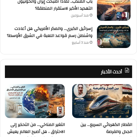
باب المندب.. لماذا أصبحت إيران والحوثيون
التهديد الأكبر لاستقرار المنطقة؟
منذ أسبوعين
إسرائيل الكبرى… والمكر الأمريكي هل أعادت
واشنطن رسم قواعد اللعبة في الشرق الأوسط؟
منذ 3 أسابيع
أحدث الأخبار
القطار الكهربائي السريع… بين
التغير المناخي… من التحذير إلى
الجدل والفرصة
الاحتراق ، هل أصبح العالم يعيش