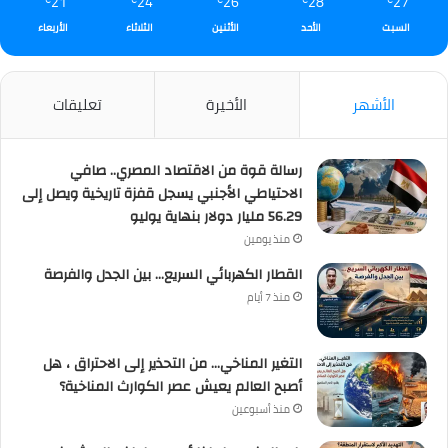
21
24
26
28
27
℃
℃
℃
℃
℃
السبت
الأحد
الأثنين
الثلاثاء
الأربعاء
الأشهر
الأخيرة
تعليقات
رسالة قوة من الاقتصاد المصري.. صافي
الاحتياطي الأجنبي يسجل قفزة تاريخية ويصل إلى
56.29 مليار دولار بنهاية يوليو
منذ يومين
القطار الكهربائي السريع… بين الجدل والفرصة
منذ 7 أيام
التغير المناخي… من التحذير إلى الاحتراق ، هل
أصبح العالم يعيش عصر الكوارث المناخية؟
منذ أسبوعين