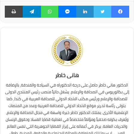
فيسبوك
تويتر
لينكدإن
ماسنجر
واتساب
تيلقرام
طبا
هانى خاطر
الدكتور هاني خاطر حاصل على درجة الدكتوراه في السياحة والفندقة، بالإضافة
إلى بكالوريوس في الصحافة والإعلام. يشغل حالياً منصب رئيس المنتدى الدولى
للصحافة والإعلام ورئيس مكتب الاتحاد الدولي للصحافة العربية في كندا، كما
يتولى رئاسة تحرير موقع الاتحاد الدولي للصحافة العربية وعدد من المنصات
الإعلامية الأخرى. يمتلك الدكتور خاطر خبرة واسعة في مجال الصحافة والإعلام،
ويُعرف بكونه صحفياً ومؤلفاً متخصصاً في تغطية قضايا الفساد وحقوق الإنسان
والحريات العامة. يركز في أعماله على إبراز القضايا الجوهرية التي تمس العالم
العربي، لا سيما تلك المتعلقة بالعدالة الاجتماعية والحقوق المدنية. طوال