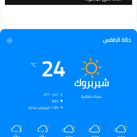
حالة الطقس
24
℃
شيربروك
27º - 24º
سماء صافية
83%
1.66 كيلومتر/ساعة