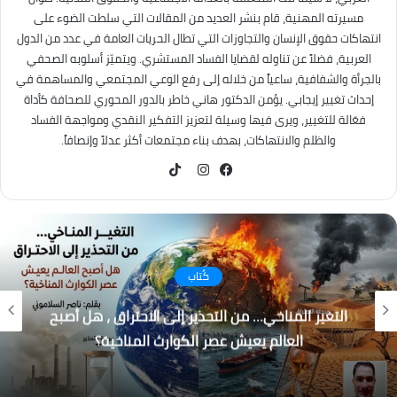
مسيرته المهنية، قام بنشر العديد من المقالات التي سلطت الضوء على
انتهاكات حقوق الإنسان والتجاوزات التي تطال الحريات العامة في عدد من الدول
العربية، فضلاً عن تناوله لقضايا الفساد المستشري. ويتميّز أسلوبه الصحفي
بالجرأة والشفافية، ساعياً من خلاله إلى رفع الوعي المجتمعي والمساهمة في
إحداث تغيير إيجابي. يؤمن الدكتور هاني خاطر بالدور المحوري للصحافة كأداة
فعّالة للتغيير، ويرى فيها وسيلة لتعزيز التفكير النقدي ومواجهة الفساد
والظلم والانتهاكات، بهدف بناء مجتمعات أكثر عدلاً وإنصافاً.
TikTok
فيسبوك
انستقرام
كُتاب
التغير المناخي… من التحذير إلى الاحتراق ، هل أصبح
العالم يعيش عصر الكوارث المناخية؟