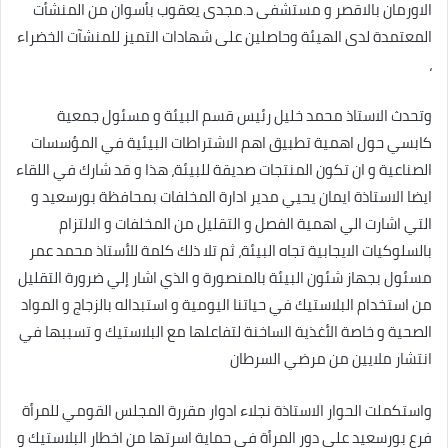
الاورمان بالاقصر و مستشفى د.مجدى يعقوب بأسوان من المنشأت
المعتمدة لدى الهيئة وحاصلين على شهادات التميز للمنشآت الخضراء
،
وتحدث الاستاذ محمد خليل رئيس قسم البيئة و مسئول جمعية
كابسي حول اهمية تطبيق اهم الاشتراطات البيئية في المؤسسات
الصناعية و ان تكون المنتجات صديقة للبيئة، هذا و قد شارك في اللقاء
ايضا الاستاذة ايمان يحيي مدير ادارة المخلفات بمحافظة بورسعيد و
التي اشارت الي اهمية الفصل و التقليل من المخلفات و الالتزام
بالسلوكيات الايجابية تجاه البيئة، ثم تلا ذلك كلمة للأستاذ محمد عمر
مسئول بجهاز شئون البيئة بالمنصورة و الذي اشار إلي ضرورة التقليل
من استخدام البلاستيك في حياتنا اليومية و استبداله بالزجاج و المواد
الصحية و خاصة الأغذية الساخنة لتفاعلها مع البلاستيك و تسببها في
انتشار ملايين من مرضي السرطان
واستكملت الحوار الاستاذة نجلاء ادوار مقررة المجلس القومي للمرأة
فرع بورسعيد علي دور المرأة في حماية اسرتها من اخطار البلاستيك و