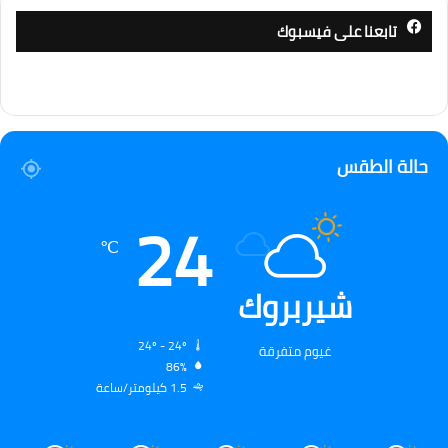
تابعنا على فيسبوك
حالة الطقس
24
℃
شيربروك
24º - 24º
غيوم متفرقة
86%
1.5 كيلومتر/ساعة