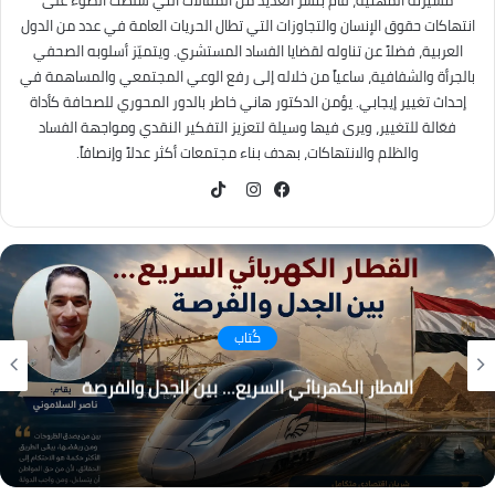
مسيرته المهنية، قام بنشر العديد من المقالات التي سلطت الضوء على
انتهاكات حقوق الإنسان والتجاوزات التي تطال الحريات العامة في عدد من الدول
العربية، فضلاً عن تناوله لقضايا الفساد المستشري. ويتميّز أسلوبه الصحفي
بالجرأة والشفافية، ساعياً من خلاله إلى رفع الوعي المجتمعي والمساهمة في
إحداث تغيير إيجابي. يؤمن الدكتور هاني خاطر بالدور المحوري للصحافة كأداة
فعّالة للتغيير، ويرى فيها وسيلة لتعزيز التفكير النقدي ومواجهة الفساد
والظلم والانتهاكات، بهدف بناء مجتمعات أكثر عدلاً وإنصافاً.
TikTok
فيسبوك
انستقرام
كُتاب
القطار الكهربائي السريع… بين الجدل والفرصة