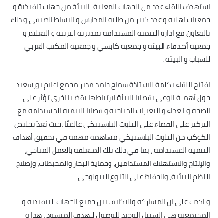
استهدف اللقاء عدد من الجهات المعنية بالبيئة من جهات تنفيذية و
جمعيات اهلية و عدد كبير من طلبة المدارس و النشاط الصيفي و ذلك
بالتعاون مع ادارة التنمية المستدامة بمديرية التربية و التعليم و
جمعية أصدقاء البيئة و جمعية كابسي و جمعية المكتب العربي
للشباب و البيئة .
افتتح اللقاء بكلمة للاستاذة سماح حامد مدير مجمع اعلام بورسعيد
حول أهمية الوعي بقضايا البيئة لارتباطها بقضايا اخري تؤثر علي
الصحة و الغذاء و التغيرات المناخية و قضايا التنمية المستدامة مع
التركيز على القضاء على التلوث البلاستيكي عالميًا ،حيث يُعدّ تخليص
الكوكب من التلوث البلاستيكي مساهمة مهمة في تحقيق أهداف
التنمية المستدامة ، بما في ذلك تلك المتعلقة بالعمل المناخي،
والإنتاج والاستهلاك المستدامين، وحماية البحار والمحيطات، وإصلاح
النظم البيئية، والحفاظ على التنوع البيولوجي.
و اكدت علي ان المشاركة والتكاتف بين جميع الجهات التنفيذية و
المجتمعية هي السبيل الوحيد للوصول للهدف المنشود ، هذا و