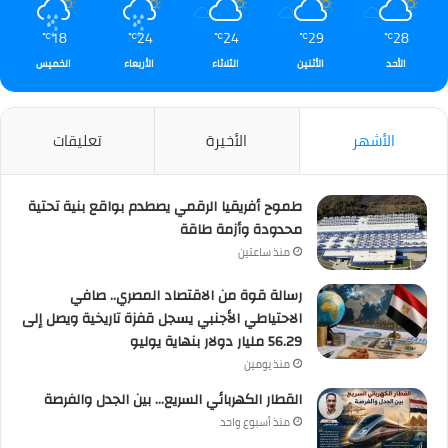
18
24
24
29
28
℃
℃
℃
℃
℃
الأحد
الأثنين
الثلاثاء
الأربعاء
الخميس
الأشهر
الأخيرة
تعليقات
طموح أفريقيا الرقمي يصطدم بواقع بنية تحتية
محدودة وأزمة طاقة
منذ ساعتين
رسالة قوة من الاقتصاد المصري.. صافي
الاحتياطي الأجنبي يسجل قفزة تاريخية ويصل إلى
56.29 مليار دولار بنهاية يوليو
منذ يومين
القطار الكهربائي السريع… بين الجدل والفرصة
منذ أسبوع واحد