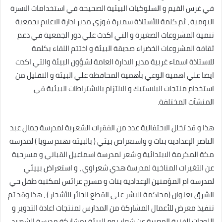
في غرس القيم و السلوكيات البيئية الصحيحة في استخدامات الاسرة
اليومية ، ثم كلمة للأستاذة سميرة فوزي مدير ادارة الاعلام بجمعية
تنمية المشروعات الصغيرة و التي اكدت علي دور الجمعية في دعم
ثقافة المشروعات الخضراء صديقة البيئة و اختتم اللقاء بكلمة
للاستاذة اسماء غربية مدير الادارة العامة لشؤون البيئة والتي اكدت
ايضا علي اهمية الوعي بأهمية المحافظة علي البيئة و التقليل من
استخدام منتجات البلاستيك و الالتزام بالاشتراطات البيئية في
المنشآت المختلفة.
هذا و قد تخلل الاحتفالية عدد من الفقرات الشعرية لمدرسة جمال عبد
الناصر الإعدادية بنات و واستعراض بيئي ( بالبيئة نهتم سويا ) لمدرسة
مكة المكرمة الابتدائية و شعر لمدرسة اسماعيل القباني و مسرحية
عن التغيرات المناخية لمدرسة هدي شعراوي ، و استعراض بييئي
لمدرسة ام المؤمنين الإعدادية بنات و مسرح عرائس لمكتبة طفل حي
الشرق بعنوان (محاكمة البشر علي القطع الجائر للأشجار ) ، هذا وقد تم
تنفيذ معرض للأعمال المشاركة من المدارس لمنتجات اعادة التدوير و
اللوحات الفنية المعبرة عن شعار يوم البيئة بمشاركة مدرسة الشهيد