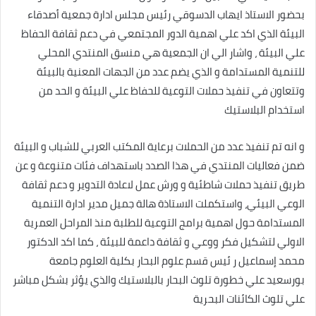
بحضور الاستاذ ايهاب الدسوقي رئيس مجلس ادارة جمعية أصدقاء
البيئة الذي اكد علي اهمية الدور المجتمعي في دعم ثقافة الحفاظ
علي البيئة ، واشار الي ان الجمعية هي منسق المنتدي المحلي
للتنمية المستدامة و الذي يضم عدد من الجهات المعنية بالبيئة
وتتعاون في تنفيذ حملات التوعية للحفاظ علي البيئة و الحد من
استخدام البلاستيك
و انه تم تنفيذ عدد من الحملات برعاية المكتب العربي للشباب و البيئة
ضمن فعاليات المنتدي في هذا الصدد باستهداف فئات متنوعة و عن
طريق تنفيذ حملات شاطئية و ورش عمل لاعادة التدوير و دعم ثقافة
الوعي البيئي، واستكملت الاستاذة هالة جميل مدير ادارة التنمية
المستدامة حول اهمية برامج التوعية للطلبة منذ المراحل العمرية
الاولي لتشكيل فكر ووعي و ثقافة داعمة للبيئة ، كما اكد الدكتور
محمد إسماعيل ر ئيس قسم علوم البحار بكلية العلوم جامعة
بورسعيد علي خطورة تلوث البحار بالبلاستيك والذي يؤثر بشكل مباشر
علي تلوث الكائنات البحرية