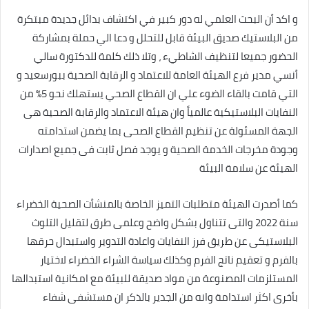
و اكد أن البحث العلمي له دور كبير في اكتشاف بدائل جديدة مبتكرة
من البلاستيك صديق البيئة قابل للتحلل و دعا الي حملة بمشاركة
الحضور جميعا لتنظيف الشاطيء ، وتلا ذلك كلمة للدكتورة سالي
أنسي مدير فرع الهيئة العامة للاعتماد و الرقابة الصحية ببورسعيد و
التي قامت بالقاء الضوء علي ان القطاع الصحي يستهلك نحو 5% من
النفايات البلاستيكية عالمياً وان هيئة الاعتماد والرقابة الصحية هى
الجهة المسئولة عن تنظيم القطاع الصحى بما يضمن استدامته
وجودة مخرجات الخدمة الصحية و يوجد فصل ثابت فى جميع اصدارات
الهيئة عن سلامة البيئة
كما أصدرت الهيئة متطلبات التميز الخاصة بالمنشأت الصحية الخضراء
سنة 2022 والتى تتناول بشكل واضح وعلمى طرق لتقليل التلوث
البلاستيكى عن طريق فرز النفايات واعادة التدوير واستبدال حرقها
بالفرم و تعقيم ناتج الفرم وكذلك سياسة الشراء الخضراء لاختيار
المستلزمات المصنوعة من مواد صديقة للبيئة مع امكانية استبدالها
بأخرى اكثر استدامة وانه من الجدير بالذكر ان مستشفى شفاء