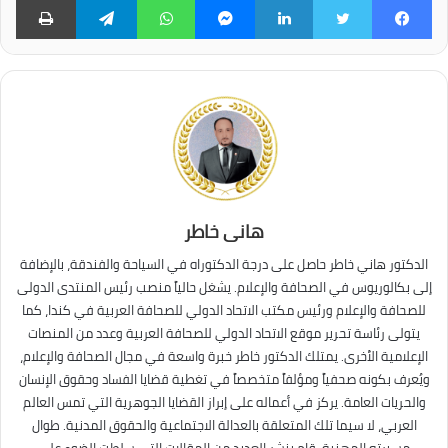
فيسبوك
تويتر
لينكدإن
ماسنجر
واتساب
تيلقرام
طبا
هانى خاطر
الدكتور هاني خاطر حاصل على درجة الدكتوراه في السياحة والفندقة، بالإضافة
إلى بكالوريوس في الصحافة والإعلام. يشغل حالياً منصب رئيس المنتدى الدولى
للصحافة والإعلام ورئيس مكتب الاتحاد الدولي للصحافة العربية في كندا، كما
يتولى رئاسة تحرير موقع الاتحاد الدولي للصحافة العربية وعدد من المنصات
الإعلامية الأخرى. يمتلك الدكتور خاطر خبرة واسعة في مجال الصحافة والإعلام،
ويُعرف بكونه صحفياً ومؤلفاً متخصصاً في تغطية قضايا الفساد وحقوق الإنسان
والحريات العامة. يركز في أعماله على إبراز القضايا الجوهرية التي تمس العالم
العربي، لا سيما تلك المتعلقة بالعدالة الاجتماعية والحقوق المدنية. طوال