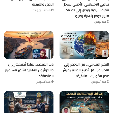
صافي الاحتياطي الأجنبي يسجل
الجدل والفرصة
قفزة تاريخية ويصل إلى 56.29
منذ أسبوع واحد
مليار دولار بنهاية يوليو
منذ يومين
التغير المناخي… من التحذير إلى
باب المندب.. لماذا أصبحت إيران
الاحتراق ، هل أصبح العالم يعيش
والحوثيون التهديد الأكبر لاستقرار
عصر الكوارث المناخية؟
المنطقة؟
منذ أسبوعين
منذ أسبوعين