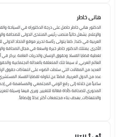
هانى خاطر
الدكتور هاني خاطر حاصل على درجة الدكتوراه في السياحة والف
والإعلام. يشغل حالياً منصب رئيس المنتدى الدولى للصحافة وال
العربية في كندا، كما يتولى رئاسة تحرير موقع الاتحاد الدولي ل
الأخرى. يمتلك الدكتور خاطر خبرة واسعة في مجال الصحافة والإ
تغطية قضايا الفساد وحقوق الإنسان والحريات العامة. يركز في أ
العالم العربي، لا سيما تلك المتعلقة بالعدالة الاجتماعية والح
العديد من المقالات التي سلطت الضوء على انتهاكات حقوق الإنس
عدد من الدول العربية، فضلاً عن تناوله لقضايا الفساد المستشري
ساعياً من خلاله إلى رفع الوعي المجتمعي والمساهمة في إحداث 
المحوري للصحافة كأداة فعّالة للتغيير، ويرى فيها وسيلة لتعزي
والانتهاكات، بهدف بناء مجتمعات أكثر عدلاً وإنصافاً.