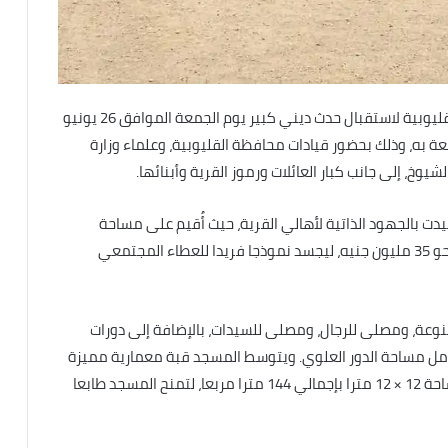
تستعد قرية ميت كنانة التابعة لمركز طوخ بمحافظة القليوبية لاستقبال حدث ديني كبير يوم الجمعة الموافق 26 يونيو
عة به، وذلك بحضور قيادات محافظة القليوبية، وعلماء وزارة
يوخ، إلى جانب كبار العائلات ورموز القرية وأبنائها.
يدت بالجهود الذاتية لأهالي القرية، حيث أُقيم على مساحة
إجمالية تبلغ 1000 متر مربع، فيما بلغت تكلفة إنشائه نحو 35 مليون جنيه، ليجسد نموذجا فريدا للعطاء المجتمعي
ة، ومصلى للرجال، ومصلى للسيدات، بالإضافة إلى دورات
امل مساحة الدور العلوي. ويتوسط المسجد قبة معمارية مميزة
يبلغ ارتفاعها 25 مترا من أرضية المسجد، وتقع على مساحة 12 × 12 مترا بإجمالي 144 مترا مربعا، لتمنح المسجد طابعا