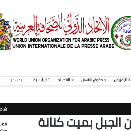
بحث
التليفزيون
حقوق الانسان
الاتحـــاد
الرئيسية
عن
شاهد
 الجبل بميت كنانة
إغلا
المن