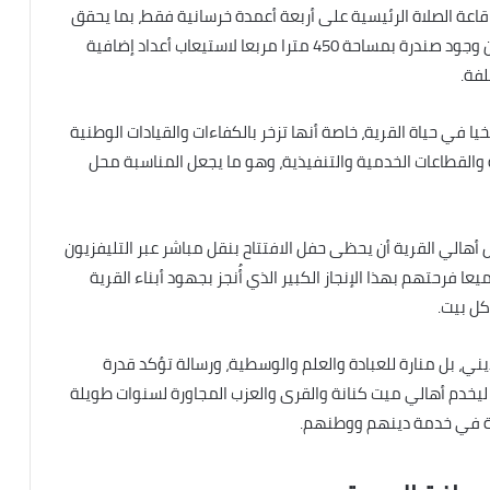
عة الصلاة الرئيسية على أربعة أعمدة خرسانية فقط، بما يحقق
اتساع الرؤية للمصلين ويبرز روعة البناء الداخلي، فضلا عن وجود صندرة بمساحة 450 مترا مربعا لاستيعاب أعداد إضافية
لفة.
يا في حياة القرية، خاصة أنها تزخر بالكفاءات والقيادات الوطنية
قطاعات الخدمية والتنفيذية، وهو ما يجعل المناسبة محل
الي القرية أن يحظى حفل الافتتاح بنقل مباشر عبر التليفزيون
عا فرحتهم بهذا الإنجاز الكبير الذي أُنجز بجهود أبناء القرية
كل بيت.
ي، بل منارة للعبادة والعلم والوسطية، ورسالة تؤكد قدرة
ليخدم أهالي ميت كنانة والقرى والعزب المجاورة لسنوات طويلة
رية في خدمة دينهم ووطنهم.