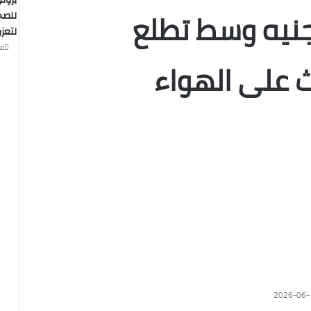
بروت
مليون جنيه وسط تطلع
للصح
لتعزي
منذ 
ث على الهواء
2026-06-