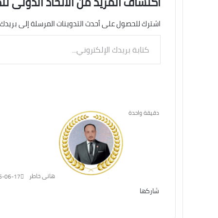
اكتشاف المزيد من الاتحاد الدولى لل
اشترك للحصول على أحدث التدوينات المرسلة إلى بريدك 
كتابة
بريدك
الإلكتروني...
دقيقة واحدة
هانى خاطر
6-06-17
شاركها
تويتر
فيسبوك
لينكدإن
ماسنجر
طباعة
ماسنجر
واتساب
تيلقرام