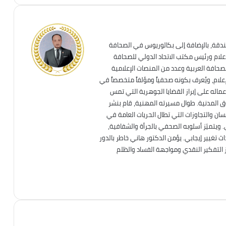
ندقة، بالإضافة إلى بكالوريوس في الصحافة
إعلام ورئيس مكتب الاتحاد الدولي للصحافة
لصحافة العربية وعدد من المنصات الإعلامية
علام، ويُعرف بكونه صحفياً ومؤلفاً متخصصاً في
عماله على إبراز القضايا الجوهرية التي تمس
قوق المدنية. طوال مسيرته المهنية، قام بنشر
ان والتجاوزات التي تطال الحريات العامة في
. ويتميّز أسلوبه الصحفي بالجرأة والشفافية،
تغيير إيجابي. يؤمن الدكتور هاني خاطر بالدور
ز التفكير النقدي ومواجهة الفساد والظلم
TikTok
انستقرام
فيسبوك