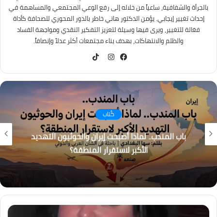
بالجرأة والشفافية، ساعياً من خلاله إلى رفع الوعي المجتمعي والمساهمة في
إحداث تغيير إيجابي. يؤمن الدكتور هاني خاطر بالدور المحوري للصحافة كأداة
فعّالة للتغيير، ويرى فيها وسيلة لتعزيز التفكير النقدي ومواجهة الفساد
والظلم والانتهاكات، بهدف بناء مجتمعات أكثر عدلاً وإنصافاً.
TikTok
فيسبوك
انستقرام
كُتاب
باب المندب.. لماذا أصبحت إيران والحوثيون التهديد
الأكبر لاستقرار المنطقة؟