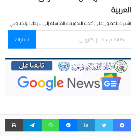
العربية
اشترك للحصول على أحدث التدوينات المرسلة إلى بريدك الإلكتروني.
كتابة
اشتراك
بريدك
الإلكتروني...
فيسبوك
تويتر
لينكدإن
ماسنجر
واتساب
تيلقرام
طبا