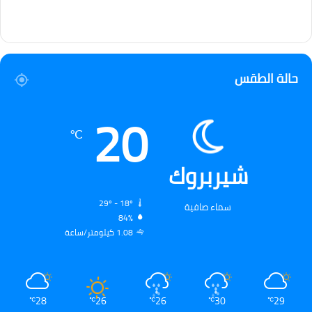
حالة الطقس
20
℃
شيربروك
29º - 18º
سماء صافية
84%
1.08 كيلومتر/ساعة
28
26
26
30
29
℃
℃
℃
℃
℃