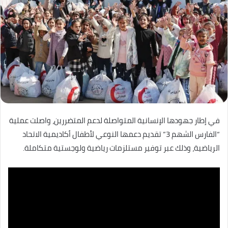
في إطار جهودها الإنسانية المتواصلة لدعم المتضررين، واصلت عملية
“الفارس الشهم 3” تقديم دعمها النوعي لأطفال أكاديمية الاتحاد
الرياضية، وذلك عبر توفير مستلزمات رياضية ولوجستية متكاملة.