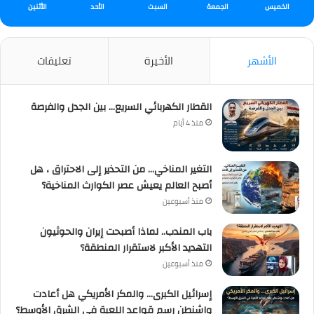
الخميس
الجمعة
السبت
الأحد
الأثنين
الأشهر
الأخيرة
تعليقات
القطار الكهربائي السريع… بين الجدل والفرصة
منذ 4 أيام
التغير المناخي… من التحذير إلى الاحتراق ، هل
أصبح العالم يعيش عصر الكوارث المناخية؟
منذ أسبوعين
باب المندب.. لماذا أصبحت إيران والحوثيون
التهديد الأكبر لاستقرار المنطقة؟
منذ أسبوعين
إسرائيل الكبرى… والمكر الأمريكي هل أعادت
واشنطن رسم قواعد اللعبة في الشرق الأوسط؟