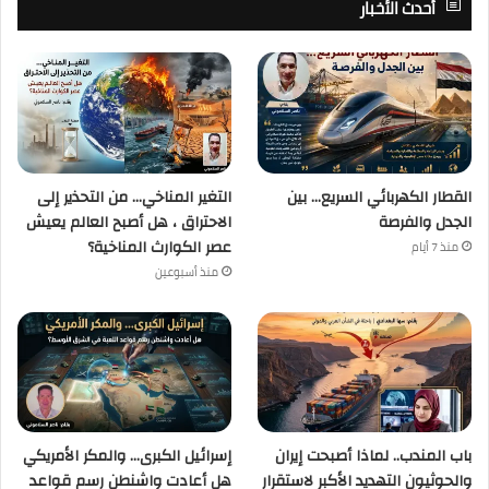
أحدث الأخبار
القطار الكهربائي السريع… بين
التغير المناخي… من التحذير إلى
الجدل والفرصة
الاحتراق ، هل أصبح العالم يعيش
عصر الكوارث المناخية؟
منذ 7 أيام
منذ أسبوعين
باب المندب.. لماذا أصبحت إيران
إسرائيل الكبرى… والمكر الأمريكي
والحوثيون التهديد الأكبر لاستقرار
هل أعادت واشنطن رسم قواعد