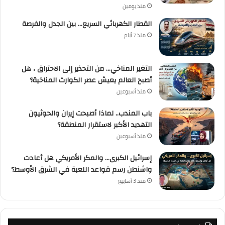
منذ يومين
القطار الكهربائي السريع… بين الجدل والفرصة
منذ 7 أيام
التغير المناخي… من التحذير إلى الاحتراق ، هل
أصبح العالم يعيش عصر الكوارث المناخية؟
منذ أسبوعين
باب المندب.. لماذا أصبحت إيران والحوثيون
التهديد الأكبر لاستقرار المنطقة؟
منذ أسبوعين
إسرائيل الكبرى… والمكر الأمريكي هل أعادت
واشنطن رسم قواعد اللعبة في الشرق الأوسط؟
منذ 3 أسابيع