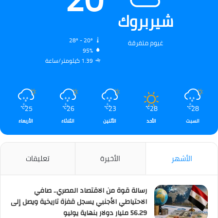
شيربروك
28º - 20º
غيوم متفرقة
95%
1.39 كيلومتر/ساعة
25
26
23
28
28
℃
℃
℃
℃
℃
السبت
الأحد
الأثنين
الثلاثاء
الأربعاء
الأشهر
الأخيرة
تعليقات
رسالة قوة من الاقتصاد المصري.. صافي
الاحتياطي الأجنبي يسجل قفزة تاريخية ويصل إلى
56.29 مليار دولار بنهاية يوليو