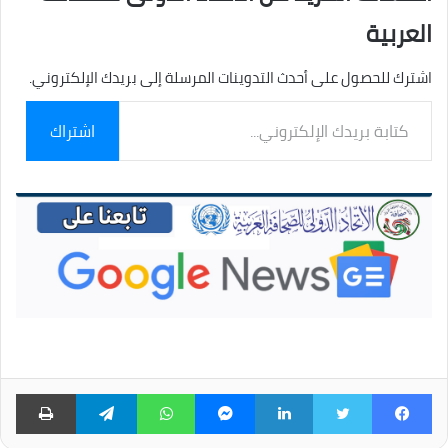
العربية
اشترك للحصول على أحدث التدوينات المرسلة إلى بريدك الإلكتروني.
كتابة
اشتراك
بريدك
الإلكتروني...
فيسبوك
تويتر
لينكدإن
ماسنجر
واتساب
تيلقرام
طبا