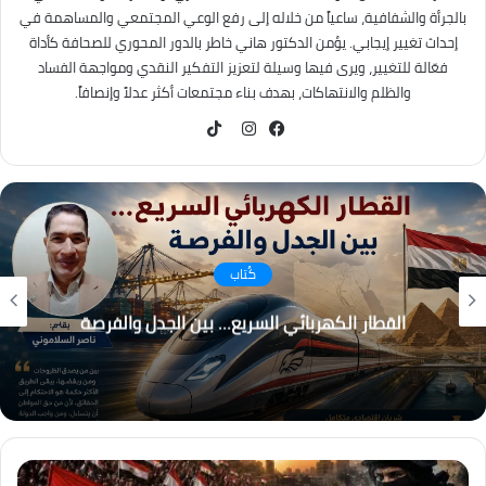
بالجرأة والشفافية، ساعياً من خلاله إلى رفع الوعي المجتمعي والمساهمة في
إحداث تغيير إيجابي. يؤمن الدكتور هاني خاطر بالدور المحوري للصحافة كأداة
فعّالة للتغيير، ويرى فيها وسيلة لتعزيز التفكير النقدي ومواجهة الفساد
والظلم والانتهاكات، بهدف بناء مجتمعات أكثر عدلاً وإنصافاً.
TikTok
فيسبوك
انستقرام
كُتاب
القطار الكهربائي السريع… بين الجدل والفرصة