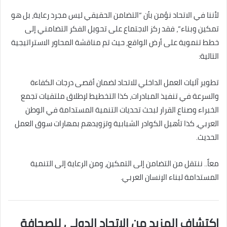
لأننا في الاتحاد نؤمن بأن “التضامن الحقيقي ليس مجرد رعاية، بل هو
تمكين وبناء”، فقد ركز الاجتماع على تحويل الفكر التضامني إلى
خطط تنموية على أرض الواقع، حيث تم مناقشة المحاور الاستراتيجية
التالية:
تطوير آليات العمل الداخلي للاتحاد لضمان أقصى درجات الكفاءة
والسرعة في تنفيذ المبادرات، كذا التخطيط لإطلاق ملتقيات تجمع
الخبراء وصناع القرار لبحث تحديات التنمية المستدامة في الوطن
العربي، كذا تأهيل الكوادر الشبابية وتزويدهم بمهارات سوق العمل
الحديث.
معاً.. ننتقل من التضامن إلى التمكين، ومن الرعاية إلى التنمية
المستدامة لبناء الإنسان العربي.
اكتشاف المزيد من الاتحاد الدولى للصحافة