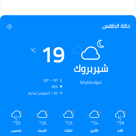
حالة الطقس
19
℃
شيربروك
28º - 19º
غيوم متفرقة
95%
1.92 كيلومتر/ساعة
20
26
25
24
28
℃
℃
℃
℃
℃
الأحد
الأثنين
الثلاثاء
الأربعاء
الخميس