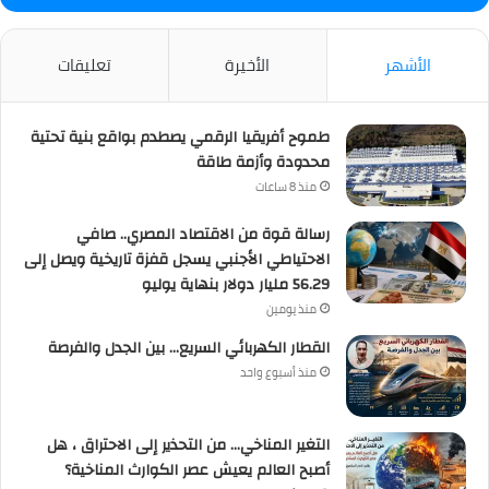
الأشهر
الأخيرة
تعليقات
طموح أفريقيا الرقمي يصطدم بواقع بنية تحتية
محدودة وأزمة طاقة
منذ 8 ساعات
رسالة قوة من الاقتصاد المصري.. صافي
الاحتياطي الأجنبي يسجل قفزة تاريخية ويصل إلى
56.29 مليار دولار بنهاية يوليو
منذ يومين
القطار الكهربائي السريع… بين الجدل والفرصة
منذ أسبوع واحد
التغير المناخي… من التحذير إلى الاحتراق ، هل
أصبح العالم يعيش عصر الكوارث المناخية؟