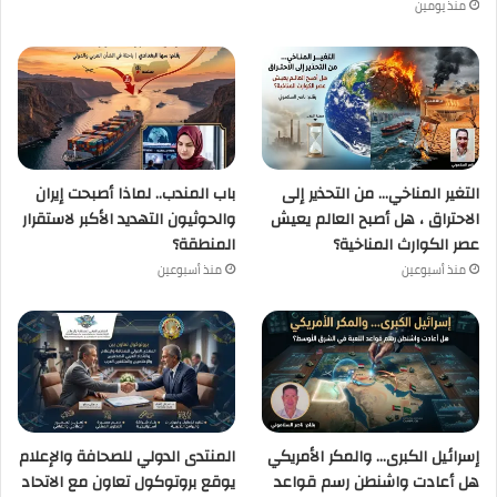
منذ يومين
التغير المناخي… من التحذير إلى
باب المندب.. لماذا أصبحت إيران
الاحتراق ، هل أصبح العالم يعيش
والحوثيون التهديد الأكبر لاستقرار
عصر الكوارث المناخية؟
المنطقة؟
منذ أسبوعين
منذ أسبوعين
إسرائيل الكبرى… والمكر الأمريكي
المنتدى الدولي للصحافة والإعلام
هل أعادت واشنطن رسم قواعد
يوقع بروتوكول تعاون مع الاتحاد