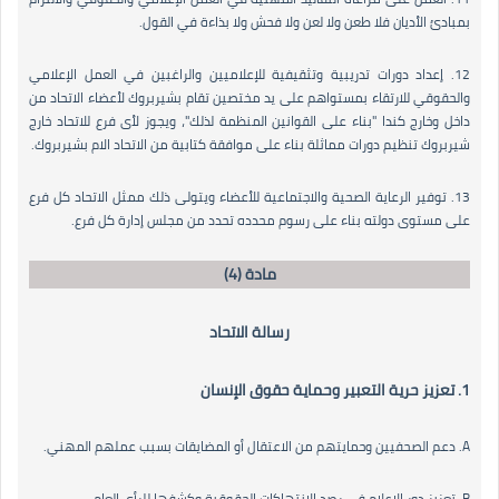
بمبادئ الأديان فلا طعن ولا لعن ولا فحش ولا بذاءة في القول.
12. إعداد دورات تدريبية وتثقيفية للإعلاميين والراغبين في العمل الإعلامي
والحقوقي للارتقاء بمستواهم على يد مختصين تقام بشيربروك لأعضاء الاتحاد من
داخل وخارج كندا "بناء على القوانين المنظمة لذلك"، ويجوز لأى فرع للاتحاد خارج
شيربروك تنظيم دورات مماثلة بناء على موافقة كتابية من الاتحاد الام بشيربروك.
13. توفير الرعاية الصحية والاجتماعية للأعضاء ويتولى ذلك ممثل الاتحاد كل فرع
على مستوى دولته بناء على رسوم محدده تحدد من مجلس إدارة كل فرع.
مادة (4)
رسالة الاتحاد
1. تعزيز حرية التعبير وحماية حقوق الإنسان
A. دعم الصحفيين وحمايتهم من الاعتقال أو المضايقات بسبب عملهم المهني.
B. تعزيز دور الإعلام في رصد الانتهاكات الحقوقية وكشفها للرأي العام.