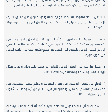
الصكوك الدولية والبروتوكولات والعهود الدولية للوصول الى السلام العالمي.
1. يسعى الاتحاد بمفوضياته المحلية والإقليمية والدولية ومن خلال ميثاق الشرف
الإعلامي العالمي إلى احترام التشريعات الوطنية للدول التي يتمتع مواطنوها
بعضوية الاتحاد.
2. نظرا لما تواجهه الأمة العربية من أخطار تدبر لها من الداخل والخارج رغبة في
تقسيمها وإضعاف قوتها وشغل الشعوب في قضايا فرعية ، هدفنا هو السعي
إلي لم الشمل العربي والدعوة إلى الاتحاد بين جميع فئاته رغبة في إظهار الوطن
في اقوي صورة،.
3. إظهار ما يدور في الوطن العربي للعالم انه شعب واحد وطن واحد لا مكان
للإرهاب فيها والتسامح والمحبة من طبيعة الشعب.
4. الدفاع عن حقوق العاملين في مجال الصحافة والإعلام خاصة الصحفيين في
ممارستهم لعملهم المهني، والحقوقيين في التعبير عن آراء ومطالب الشعوب
التي يسعون لخدمتها.
5. بناء عليه يمثل الاتحاد الدولي للصحافة العربية أعضائه أمام الجهات الرسمية
على مستوى العالم، وكذلك سلطات التحقيق في جميع المنازعات التي يتعرض لها