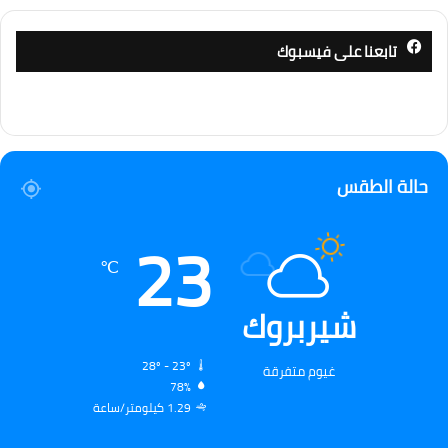
تابعنا على فيسبوك
حالة الطقس
23
℃
شيربروك
28º - 23º
غيوم متفرقة
78%
1.29 كيلومتر/ساعة