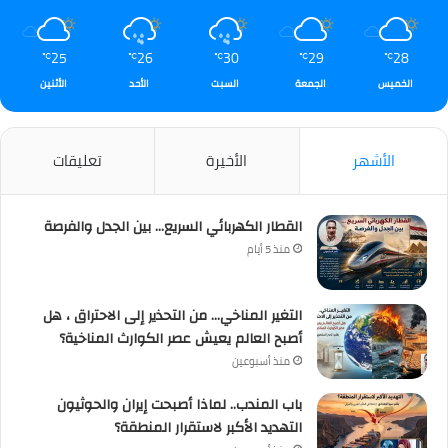
25
26
30
29
28
℃
℃
℃
℃
℃
الخميس
الجمعة
السبت
الأحد
الأثنين
الأشهر
الأخيرة
تعليقات
القطار الكهربائي السريع… بين الجدل والفرصة
منذ 5 أيام
التغير المناخي… من التحذير إلى الاحتراق ، هل
أصبح العالم يعيش عصر الكوارث المناخية؟
منذ أسبوعين
باب المندب.. لماذا أصبحت إيران والحوثيون
التهديد الأكبر لاستقرار المنطقة؟