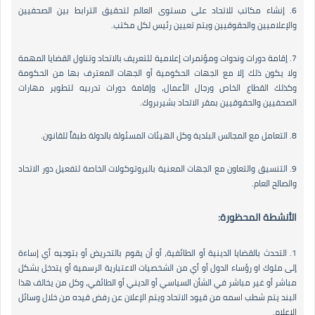
6. إنشاء مكاتب للاتحاد على مستوى العالم لتحقيق الترابط بين الصحفيين
والإعلاميين والحقوقيين ويتم تعيين رئيس لكل مكتب.
7. إقامة دورات وندوات ومؤتمرات إعلامية للتعريف بالاتحاد وتناول القضايا المهمة
ولا يكون ذلك إلا مع الجهات الحكومية أو الجهات المعترف بها من الحكومة
وكذلك القطاع الخاص ورجال الأعمال، وإقامة دورات تدربيه لتطوير مهارات
الصحفيين والحقوقيين بمقر الاتحاد بشيربروك.
8. التعامل مع المجالس البلدية وكل الهيئات المسئولة بالدولة طبقاً للقانون.
9. التنسيق والتعاون مع الجهات المعنية بالبروتوكولات الخاصة لتفعيل دور الاتحاد
والصالح العام.
الأنشطة المحظورة:
1. التحدث بالقضايا الدينية أو الطائفية، أو أن يقوم بالتحريض أو بتوجيه أي إساءة
إلى ملوك او رؤساء الدول أو أي من الشخصيات الاعتبارية الرسمية أو يتدخل بشكل
مباشر أو غير مباشر في الشأن السياسي أو الديني أو الطائفي، وكل من يخالف هذا
البند يتم شطب اسمه من قيود الاتحاد ويتم الإعلان عن رفض قيده من خلال وسائل
الإعلام.