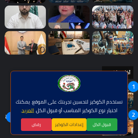
أكثر مشاهدة
القطار الكهربائي السريع… بين الجدل والفرصة
منذ 5 أيام
نستخدم الكوكيز لتحسين تجربتك على الموقع. يمكنك
اختيار نوع الكوكيز المناسب أو قبول الكل.
المزيد
.
التغير المناخي… من التحذير إلى الاحتراق ، هل أصبح
اللغة | Langue
العالم يعيش عصر الكوارث المناخية؟
قبول الكل
إعدادات الكوكيز
رفض
منذ أسبوعين