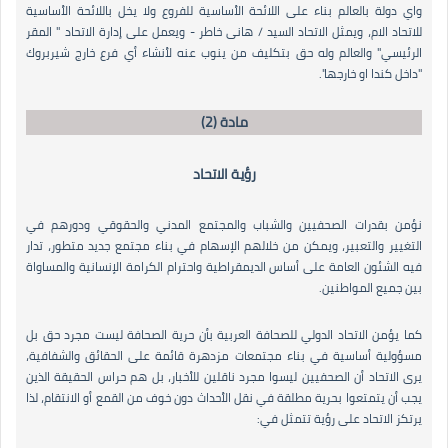
واي دولة بالعالم بناء على اللائحة الأساسية للفروع ولا يخل باللائحة الأساسية
للاتحاد الام، ويمثل الاتحاد السيد / هانى خاطر - ويعمل على إدارة الاتحاد " المقر
الرئيسي" والعالم وله حق بتكليف من ينوب عنه لأنشاء أي فرع خارج شيربروك
"داخل كندا او خارجها".
مادة (2)
رؤية الاتحاد
نؤمن بقدرات الصحفيين والشباب والمجتمع المدني والحقوقي ودورهم في
التغيير والتعبير، ويمكن من خلالهم الإسهام في بناء مجتمع جديد متطور، تدار
فيه الشئون العامة على أساس الديمقراطية واحترام الكرامة الإنسانية والمساواة
بين جميع المواطنين.
كما يؤمن الاتحاد الدولي للصحافة العربية بأن حرية الصحافة ليست مجرد حق بل
مسؤولية أساسية في بناء مجتمعات مزدهرة قائمة على الحقائق والشفافية،
يرى الاتحاد أن الصحفيين ليسوا مجرد ناقلين للأخبار، بل هم حراس الحقيقة الذين
يجب أن يتمتعوا بحرية مطلقة في نقل الأحداث دون خوف من القمع أو الانتقام، لذا
يرتكز الاتحاد على رؤية تتمثل في: