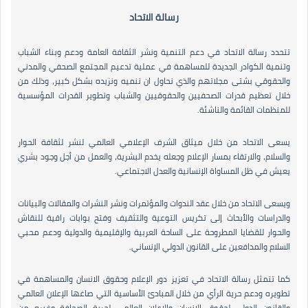
رسالة الاتحاد
تتحدد رسالة الاتحاد في دعم التنمية ونشر الثقافة العامة ودعم وبناء الشباب
وتنمية الكوادر الجديدة للمساهمة في عملية تدعيم المجتمع الصحفي والمدني
والحقوقي بشتى مجلاتهم والذي نحاول ان ننميه ونزيده بشكل كبير، وذلك من
خلال تعظيم قدرات الصحفيين والحقوقيين والشباب وتطوير القدرات المؤسسية
للمنظمات القائمة والناشئة.
يسعى الاتحاد من خلال ميثاق الشرف الإعلامي العالمي لنشر لثقافة الحوار
والسلام، والارتقاء بمسار الإعلام وجعله يخدم البشرية، والعمل من أجل وجود بشري
يعيش في ظل المساواة الإنسانية والعدل الاجتماعي.
ويسعى الاتحاد من خلال عقد الندوات والمؤتمرات ونشر النشرات والمقالات والبيانات
والدراسات والأبحاث إلى تكريس التوعية والتثقيف وفتح بوابات راقية للنقاش
والحوار للقضايا المطروحة على الساحة العربية والإقليمية والدولية ودعم محبي
السلام والمدافعين على القانون الدولي الإنساني.
كما تتمثل رسالة الاتحاد في تعزيز دور الإعلام وحقوق الانسان والمساهمة في
تطويره ودعم حرية الرأي من خلال المبادئ الأساسية التي صاغها الإعلان العالمي
والقانون الدولي لحقوق الإنسان والإعلان العالمي لحرية الصحافة وغيره من