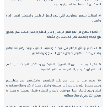
الصحفيون أثناء ممارسة العمل أو بسببه.
6. المطالبة بتوفير المعلومات التي تخدم العمل الإعلامي والحقوقي لتيسر الأداء
والعمل.
7. الدعوة للدفاع عن المواطنين من خلال وسائل الإعلام وإظهار متطلباتهم بوضوح
مع الإعداد والتجهيز للحل المناسب لأي مشكلة.
8. استخدام وسائل الإعلام في توعية وتثقيف الشعوب وتبصيرهم بقضاياهم
والسعي دائما للنهوض بمبادئ حقوق الانسان وحرية التعبير.
9. فتح الحوار الدائم بين الإعلاميين والحقوقيين ومتخذي القرارات حتى تتضح
أمامهم الرؤية ويصبح الإعلام مساعدا لهم بشفافية.
10. وجود منبر حر يعبر من خلاله الإعلاميين والحقوقيين عن مشاكلهم
وهمومهم بل وإبداعاته عبارة عن صحيفة أو أكثر و مجلة أو أكثر و قناة فضائية أو
أكثر، ويحق للاتحاد اصدار موافقات وتصاريح للأعضاء بأنشاء صحيفة أو مجلة أو
موقع الكرتوني او قناة فضائية.
11. العمل على مراعاة التقاليد المهنية في العمل الإعلامي والحقوقي والالتزام