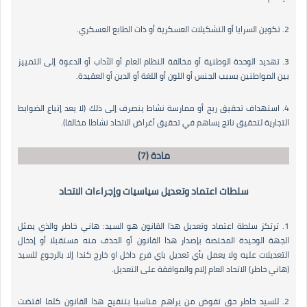
2. تكوين السرايا أو التشكيلات العسكرية أو ذات الطابع العسكري.
3. تهديد الوحدة الوطنية أو مخالفة النظام العام أو الآداب أو الدعوة إلى التمييز
بين المواطنين بسبب الجنس أو اللون أو اللغة أو الدين أو العقيدة.
4. استهداف تحقيق ربح أو ممارسة نشاط ينصرف إلى ذلك (لا يعد إتباع الضوابط
التجارية لتحقيق ناتج يساهم في تحقيق أغراض الاتحاد نشاطا مخالفا).
مادة (7)
سلطات اعتماد وتعديل سياسيات وإجراءات الاتحاد
1. ترتكز سلطة اعتماد وتعديل هذا القانون هو السيد: هاني خاطر والذي يمثل
الجهة الوحيدة المختصة بإصدار هذا القانون أو الحذف منه مستقبلا أو إدخال
التعديلات عليه ولا يعمل بأي تعديل باي فرع داخل او خارج كندا إلا بالرجوع للسيد
(هاني خاطر) الاتحاد العام إلام والموافقة على التعديل.
2. للسيد خاطر حق تفوض من يراهم مناسبا بتنقيح هذا القانون كلما اقتضت