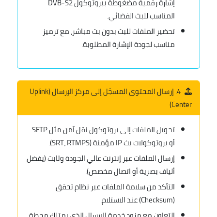
إشارة رقمية مضغوطة ببروتوكول DVB-S2
المناسب للبث الفضائي.
تحضير الملفات للبث بدون بث مباشر، مع ترميز
مناسب لجودة الإشارة المطلوبة.
4. إرسال المحتوى المسجّل إلى مركز الإرسال (Uplink
Center)
تحويل الملفات إلى بروتوكول نقل آمن مثل SFTP
أو بروتوكولات بث IP مؤمنة (SRT، RTMPS).
إرسال الملفات عبر إنترنت عالي الجودة وثابت (يفضل
ألياف بصرية أو اتصال مخصص).
التأكد من سلامة الملفات عبر نظام تحقق
(Checksum) عند الاستلام.
التعاون مع مزود خدمة الإرسال الذي يمتلك محطة