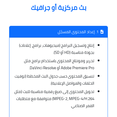
بث مركزية أو جرافيك
1. إعداد المحتوى المسجّل
إنتاج وتسجيل البرامج (فيديوهات، برامج، إعلانات)
بجودة مناسبة (HD أو SD).
تحرير ومونتاج المحتوى باستخدام برامج مثل
Adobe Premiere Pro أو DaVinci Resolve.
تنسيق المحتوى حسب جدول البث المخطط (توقيت
الحلقات والفواصل الإعلانية).
تحويل المحتوى إلى صيغ رقمية مناسبة للبث (مثل
MPEG-2، MPEG-4/H.264) متوافقة مع متطلبات
القمر الصناعي.