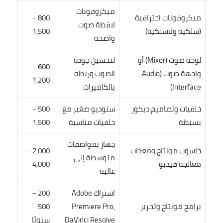
ميكروفونات
ميكروفونات احترافية
800 -
لاقطة صوت
(سلكية ولاسلكية)
1,500
واضحة
لوحة صوت (Mixer) أو
لتحسين جودة
600 -
واجهة صوت (Audio
الصوت وربطه
1,200
Interface)
بالكاميرات
خلفيات وتصاميم ديكور
ستوديو صغير مع
500 -
بسيطة
خلفيات مناسبة
1,500
جهاز بمواصفات
حاسوب مونتاج ومعدات
2,000 -
متوسطة إلى
معالجة فيديو
4,000
عالية
اشتراك Adobe
200 -
برامج مونتاج وتحرير
Premiere Pro،
500
DaVinci Resolve
سنويًا