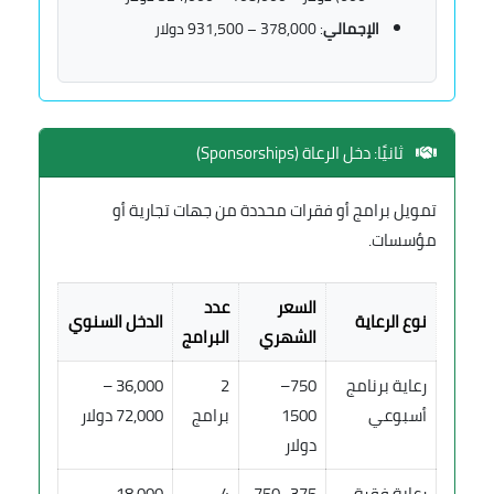
الإجمالي
: 378,000 – 931,500 دولار
ثانيًا: دخل الرعاة (Sponsorships)
تمويل برامج أو فقرات محددة من جهات تجارية أو
مؤسسات.
السعر
عدد
نوع الرعاية
الدخل السنوي
الشهري
البرامج
رعاية برنامج
750–
2
36,000 –
أسبوعي
1500
برامج
72,000 دولار
دولار
رعاية فقرة
375–750
4
18,000 –