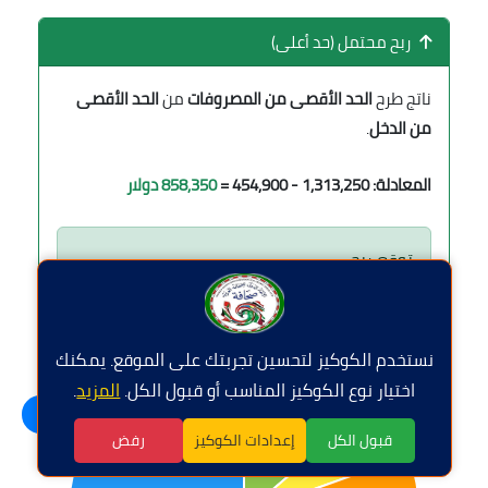
ربح محتمل (حد أعلى)
ناتج طرح
الحد الأقصى من المصروفات
من
الحد الأقصى
من الدخل
.
المعادلة: 1,313,250 - 454,900 =
858,350 دولار
توقع: ربح
نستخدم الكوكيز لتحسين تجربتك على الموقع. يمكنك
اختيار نوع الكوكيز المناسب أو قبول الكل.
المزيد
.
اللغة | Langue
قبول الكل
إعدادات الكوكيز
رفض