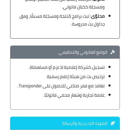
ومسجلة ككيان قانوني.
محتوًى:
تبث برامج مُنتجة ومسجّلة مسبقًا، وفق
جداول بث مدروسة.
الوضع القانوني والتنظيمي
تسجيل كشركة إعلامية (ذ.م.م أو مساهمة).
ترخيص بث من هيئة إعلام رسمية.
تعاقد مع قمر صناعي للحصول على Transponder.
علامة تجارية وشعار محمي قانونيًا.
الهوية التحريرية والرسالة