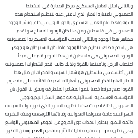
وبالتالي احتل العامل العسكري مركز الصدارة في المخطط
الصهيوني باعتباره الاطار الذي لا غنى عنه لتنظيم استخدام هذه
القوة ولهذا قام العمل العسكري بالدور الاول في خلق ونشر الوجود
الصهيوني في فلسطين ومن هنا كان الوجود المسلح هو اقدم
مظاهر هذا الوجود وبالتالي اصبحت المؤسسه العسكريه الصهيونيه
هي اقدم مظاهر تنظيم هذا الوجود ولما كان الاستيطان هو جوهر
الوجود الصهيوني في فلسطين فان هذا الجوعر قام على مبدأ
اغتصاب الارض وتأمينها بالقوة ولذلك كانت اقدم الشعارات الصهيونيه
التي أطلقت في فلسطين هو شعار السيف والمحراث ان مثل هذا
الاطار العام للفكر الصهيوني بشعاراته العديدة القائمه على مفهوم
القوه اصبح مرتعا خصبا لنمو المشاعر المتطرفه ويحق لنا القول بان
المؤسسه العسكريه الاسرائيليه هو جوهر الفكر الايديولوجي
الصهيوني لذلك اصبحت هذه النظريه المحور الذي تدور حوله السياسه
الاسرائيليه عامة بميولها العدوانيه وغاياتها التوسعيه وهذه النظريه
دائمة التطور بتطور الاحداث دون الخروج عن الجوهر الصهيوني الواسع
وهي نظريه مرحليه مقيده قليلة التأثر بمفاهيم العصر وسنن التطور