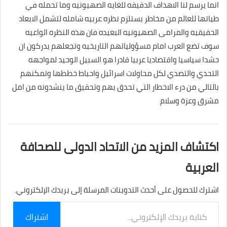
انما يرسم لنا الاهداف الدقيقه للغايه الصهيونيه وما تحمله في
طياتها للعالم من مخاطر يستلزم نظره عربيه شامله لتشمل الابعاد
الحقيقيه والمرامى الصهيونيه البعيده فان هذه النظره الواعيه
سوف تضع العرب امام مسؤولياتهم التاريخيه وتجعلهم يدركون ان
حشدا سياسيا واقتصاديا عربيا قادرا هو السبيل الوحيد لمواجهه
التحدي والتصدي لكل محاولات اسرائيل واحباط خططها وتمكنهم
بالتالي من درء الاخطار التي تحدق بهم وتحقيق ما ينشدونه من امل
مشرق وعزة وسلام
اكتشاف المزيد من الاتحاد الدولى للصحافة
العربية
اشترك للحصول على أحدث التدوينات المرسلة إلى بريدك الإلكتروني.
كتابة
اشتراك
بريدك