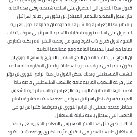
قبول هذا التحدي الى الحصول على اسلحه شبيهه وفي هذه الحاله
فان قبول التهديد بالتدمير المتبادل لن يكون في صالح اسرائيل
بامكانياتها الجغرافيه والبشريه المحدوده ان محاوله الدول العربيه
للحصول على اسلحه نوويه لمقابله التهديد الاسرائيلي سوف يتطلب
اللجوء لدول كبرى ذات نفوذ وهو من وجهه النظر الامريكيه يتعارض
تماما مع استراتيجيتها العامه ومع مصالحها الذاتيه
ان النجاح في خلق حاله من الردع الشامل بالتلويح بالسلاح النووي لن
يكون مجديا في مواجهه حرب العصابات واعمال المقاومه المسلحه
للشعب الفلسطيني وبذلك يمكن القول بان هذا الرادع النووي لن يؤثر
على حركه الشعوب العربيه عامه والشعب الفلسطيني خاصه فاذا
اضفنا اليها الامكانيات البشريه والجغرافيه والاستراتيجيه للشعوب
العربيه فسوف تظل اسرائيل بعوامل ضعفها هذه مكشوفه امام
مخاطر عديده بمعنى ان الرابع النووي لن يعوضها كثيرا عن نواحي
الضعف التي ستظل باقيه قابله للاستغلال
لذلك ان طرح مثل هذا الفكر الصهيوني المعاصر الذي يسعى جاهدا
لاستغلال طبيعه العصر في تحقيق مآربه الكبرى ووضعه تحت الضوء