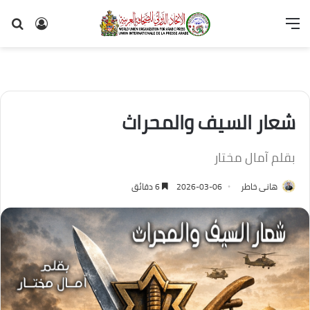
القائمة
تسجيل
بح
الدخول
عن
شعار السيف والمحراث
بقلم آمال مختار
هانى خاطر
2026-03-06
6 دقائق