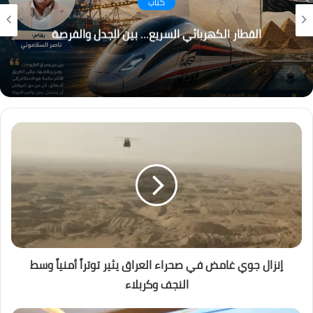
التغير المناخي… من التحذير إلى الاحتراق ، هل أصبح
العالم يعيش عصر الكوارث المناخية؟
إنزال جوي غامض في صحراء العراق يثير توتراً أمنياً وسط
النجف وكربلاء