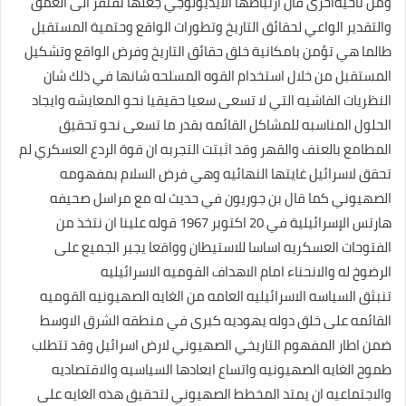
ومن ناحيةاخرى فان ارتباطها الايديولوجي جعلها تفتقر الى العمق
والتقدير الواعي لحقائق التاريخ وتطورات الواقع وحتمية المستقبل
طالما هي تؤمن بامكانية خلق حقائق التاريخ وفرض الواقع وتشكيل
المستقبل من خلال استخدام القوه المسلحه شانها في ذلك شان
النظريات الفاشيه التي لا تسعى سعيا حقيقيا نحو المعايشه وايجاد
الحلول المناسبه للمشاكل القائمه بقدر ما تسعى نحو تحقيق
المطامع بالعنف والقهر وقد اثبتت التجربه ان قوة الردع العسكري لم
تحقق لاسرائيل غايتها النهائيه وهي فرض السلام بمفهومه
الصهيوني كما قال بن جوريون في حديث له مع مراسل صحيفه
هارتس الإسرائيلية في 20 اكتوبر 1967 قوله علينا ان نتخذ من
الفتوحات العسكريه اساسا للاستيطان وواقعا يجبر الجميع على
الرضوخ له والانحناء امام الاهداف القوميه الاسرائيليه
تنبثق السياسه الاسرائيليه العامه من الغايه الصهيونيه القوميه
القائمه على خلق دوله يهوديه كبرى في منطقه الشرق الاوسط
ضمن اطار المفهوم التاريخي الصهيوني لارض اسرائيل وقد تتطلب
طموح الغايه الصهيونيه واتساع ابعادها السياسيه والاقتصاديه
والاجتماعيه ان يمتد المخطط الصهيوني لتحقيق هذه الغايه على