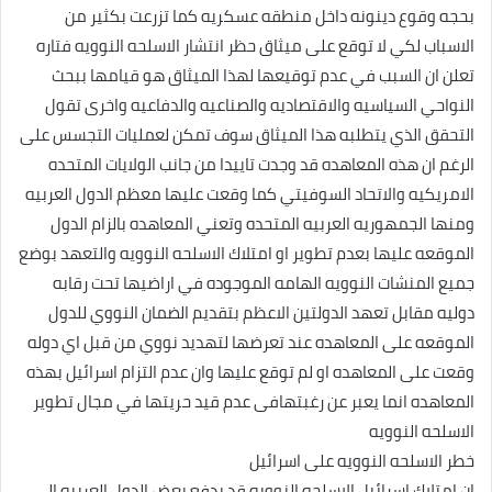
بحجه وقوع دينونه داخل منطقه عسكريه كما تزرعت بكثير من
الاسباب لكي لا توقع على ميثاق حظر انتشار الاسلحه النوويه فتاره
تعلن ان السبب في عدم توقيعها لهذا الميثاق هو قيامها ببحث
النواحي السياسيه والاقتصاديه والصناعيه والدفاعيه واخرى تقول
التحقق الذي يتطلبه هذا الميثاق سوف تمكن لعمليات التجسس على
الرغم ان هذه المعاهده قد وجدت تاييدا من جانب الولايات المتحده
الامريكيه والاتحاد السوفيتي كما وقعت عليها معظم الدول العربيه
ومنها الجمهوريه العربيه المتحده وتعني المعاهده بالزام الدول
الموقعه عليها بعدم تطوير او امتلاك الاسلحه النوويه والتعهد بوضع
جميع المنشات النوويه الهامه الموجوده في اراضيها تحت رقابه
دوليه مقابل تعهد الدولتين الاعظم بتقديم الضمان النووي للدول
الموقعه على المعاهده عند تعرضها لتهديد نووي من قبل اي دوله
وقعت على المعاهده او لم توقع عليها وان عدم التزام اسرائيل بهذه
المعاهده انما يعبر عن رغبتهافى عدم قيد حريتها في مجال تطوير
الاسلحه النوويه
خطر الاسلحه النوويه على اسرائيل
ان امتلاك اسرائيل الاسلحه النوويه قد يدفع بعض الدول العربيه الى