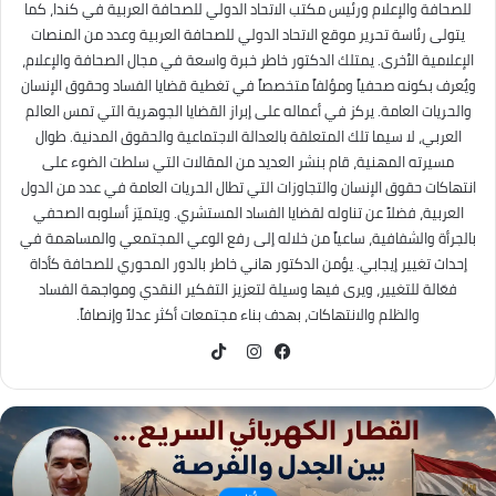
للصحافة والإعلام ورئيس مكتب الاتحاد الدولي للصحافة العربية في كندا، كما
يتولى رئاسة تحرير موقع الاتحاد الدولي للصحافة العربية وعدد من المنصات
الإعلامية الأخرى. يمتلك الدكتور خاطر خبرة واسعة في مجال الصحافة والإعلام،
ويُعرف بكونه صحفياً ومؤلفاً متخصصاً في تغطية قضايا الفساد وحقوق الإنسان
والحريات العامة. يركز في أعماله على إبراز القضايا الجوهرية التي تمس العالم
العربي، لا سيما تلك المتعلقة بالعدالة الاجتماعية والحقوق المدنية. طوال
مسيرته المهنية، قام بنشر العديد من المقالات التي سلطت الضوء على
انتهاكات حقوق الإنسان والتجاوزات التي تطال الحريات العامة في عدد من الدول
العربية، فضلاً عن تناوله لقضايا الفساد المستشري. ويتميّز أسلوبه الصحفي
بالجرأة والشفافية، ساعياً من خلاله إلى رفع الوعي المجتمعي والمساهمة في
إحداث تغيير إيجابي. يؤمن الدكتور هاني خاطر بالدور المحوري للصحافة كأداة
فعّالة للتغيير، ويرى فيها وسيلة لتعزيز التفكير النقدي ومواجهة الفساد
والظلم والانتهاكات، بهدف بناء مجتمعات أكثر عدلاً وإنصافاً.
TikTok
فيسبوك
انستقرام
كُتاب