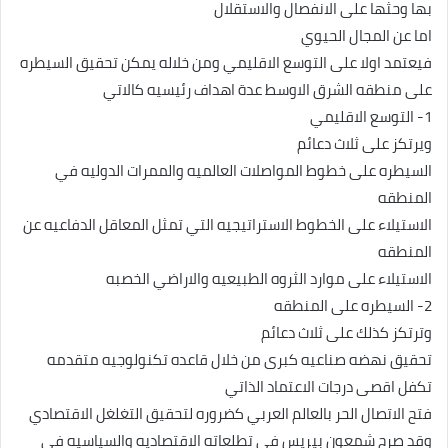
بها وحثها على الانفصال والاستقلال
اما عن المجال الحيوي
فيعتمد اولا على التوسع الاقليمي ومن خلاله يمكن تحقيق السيطره
على منطقه الشرق الاوسط عدة اهداف رئيسيه كالاتي
1- التوسع الاقليمي
ويرتكز على ثلاث دعائم
السيطره على خطوط المواصلات العالميه والممرات الدوليه في
المنطقه
الاستيلاء على الخطوط الاستراتيجيه التي تمثل المعاقل الدفاعيه عن
المنطقه
الاستيلاء على موارد الثروه الطبيعيه والاراضي الخصبه
2- السيطره على المنطقه
وترتكز كذلك على ثلاث دعائم
تحقيق نهضه صناعيه كبرى من خلال قاعده تكنولوجيه متقدمه
تكفل اقصى درجات الاعتماد الذاتي
فتح الاتصال الحر بالعالم العربي كضروره لتحقيق التغلغل الاقتصادي
وقد صرح شمعون بيريس في تطلعاته الاقتصاديه والسياسيه في