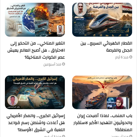
القطار الكهربائي السريع… بين
التغير المناخي… من التحذير إلى
الجدل والفرصة
الاحتراق ، هل أصبح العالم يعيش
عصر الكوارث المناخية؟
منذ 6 أيام
منذ أسبوعين
باب المندب.. لماذا أصبحت إيران
إسرائيل الكبرى… والمكر الأمريكي
والحوثيون التهديد الأكبر لاستقرار
هل أعادت واشنطن رسم قواعد
المنطقة؟
اللعبة في الشرق الأوسط؟
منذ أسبوعين
منذ 3 أسابيع