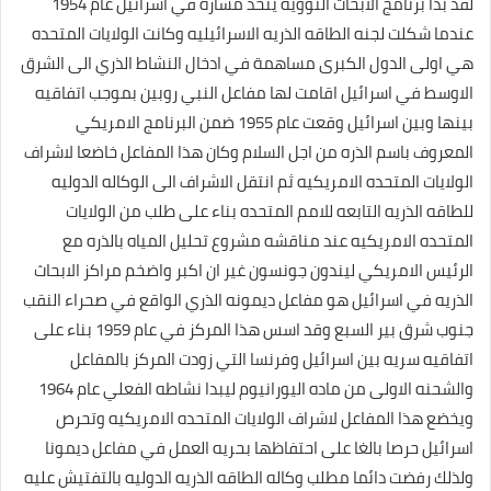
لقد بدا برنامج الابحاث النوويه يتخذ مساره في اسرائيل عام 1954
عندما شكلت لجنه الطاقه الذريه الاسرائيليه وكانت الولايات المتحده
هي اولى الدول الكبرى مساهمة في ادخال النشاط الذري الى الشرق
الاوسط في اسرائيل اقامت لها مفاعل النبي روبين بموجب اتفاقيه
بينها وبين اسرائيل وقعت عام 1955 ضمن البرنامج الامريكي
المعروف باسم الذره من اجل السلام وكان هذا المفاعل خاضعا لاشراف
الولايات المتحده الامريكيه ثم انتقل الاشراف الى الوكاله الدوليه
للطاقه الذريه التابعه للامم المتحده بناء على طلب من الولايات
المتحده الامريكيه عند مناقشه مشروع تحليل المياه بالذره مع
الرئيس الامريكي ليندون جونسون غير ان اكبر واضخم مراكز الابحاث
الذريه في اسرائيل هو مفاعل ديمونه الذري الواقع في صحراء النقب
جنوب شرق بير السبع وقد اسس هذا المركز في عام 1959 بناء على
اتفاقيه سريه بين اسرائيل وفرنسا التي زودت المركز بالمفاعل
والشحنه الاولى من ماده اليورانيوم ليبدا نشاطه الفعلي عام 1964
ويخضع هذا المفاعل لاشراف الولايات المتحده الامريكيه وتحرص
اسرائيل حرصا بالغا على احتفاظها بحريه العمل في مفاعل ديمونا
ولذلك رفضت دائما مطلب وكاله الطاقه الذريه الدوليه بالتفتيش عليه