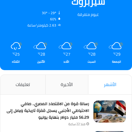
شيربروك
30º - 29º
غيوم متفرقة
60%
2.63 كيلومتر/ساعة
25
28
27
28
29
℃
℃
℃
℃
℃
الجمعة
السبت
الأحد
الأثنين
الثلاثاء
الأشهر
الأخيرة
تعليقات
رسالة قوة من الاقتصاد المصري.. صافي
الاحتياطي الأجنبي يسجل قفزة تاريخية ويصل إلى
56.29 مليار دولار بنهاية يوليو
منذ 22 ساعة