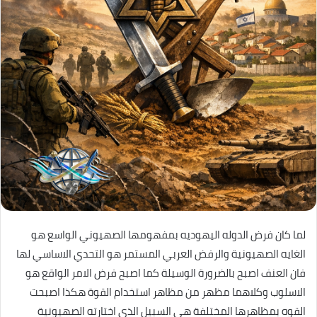
لما كان فرض الدوله اليهوديه بمفهومها الصهيوني الواسع هو
الغايه الصهيونية والرفض العربي المستمر هو التحدي الاساسي لها
فان العنف اصبح بالضرورة الوسيلة كما اصبح فرض الامر الواقع هو
الاسلوب وكلاهما مظهر من مظاهر استخدام القوة هكذا اصبحت
القوه بمظاهرها المختلفة هي السبيل الذي اختارته الصهيونية