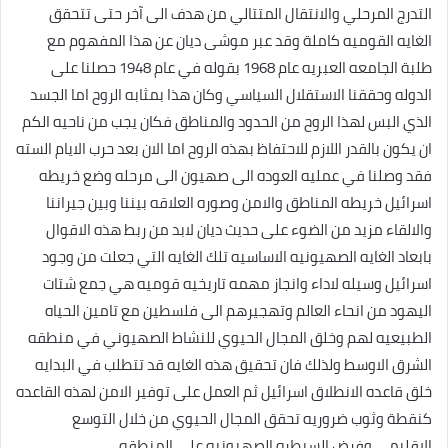
التدرج المرحلي والانتقال المتتالي من هدف الى آخر حتى تتحقق
الغايه القوميه كاملة وقد عبر موشى ديان عن هذا المفهوم مع
طلبة الجامعه العبريه عام 1968 بقوله في عام 1948 حصلنا على
الدوله وحققنا الاستقلال السياسي وكان هذا بمثابه الروح اما الجسد
الذي البس لهذا الروح من الحدود والمناطق فكان يجب من ناحيه الكم
ان يكون بالقدر اللازم للاحتفاظ بهذه الروح اما الان بعد حرب الايام السته
فقد وصلنا في عمليه العوده الى صهيون الى مرحله وضع خريطه
اسرائيل خريطه المناطق والامن وصوره العلاقه بيننا وبين جيراننا
والالقاء مزيد من الضوء على حديث ديان لابد من ربط هذه الاقوال
بابعاد الغايه الصهيونيه الاساسيه تلك الغايه التي جعلت من وجود
اسرائيل وسيله لاداء وانجاز مهمه تاريخيه قوميه هي جمع شتات
اليهود من انحاء العالم وتهجيرهم الى فلسطين مع تامين الحياه
الطبيعيه لهم وخلق المجال الحيوي للنشاط الصهيوني في منطقه
الشرق الاوسط ولذلك فان تحقيق هذه الغايه قد تتطلب في البدايه
خلق قاعده الانطلاق اسرائيل ثم العمل على توفير الامن لهذه القاعده
كنقطة وثوب ضروريه تحقق المجال الحيوي من خلال التوسع
الاقليمي وفرض السيطره الصهيونيه على المنطقه