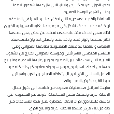
بعض الدول العربيه كالاردن ولبنان التي قال عنها شمعون انهما
يمثلان الشرق الاوسط الصغيره
الاحتفاظ بالقدره العسكريه التي تحقق لها اليد العليا في المنطقه
ان كافه هذه الاهداف تشكل في مجموعها الغايه الصهيونيه الكبرى
لذلك فهي اهداف متكامله يصعب فصلها عن بعض وهي جميعها
تتاثر ببعضها وتؤثر فيها وتاخذ منها وتعطي لها وان طبيعه هذه
الاهداف وابعادها قد طبعت الصهيونيه بطابعها العدواني وهي
التفسير المنطقي الاسرائيلي وموقفه العدواني الصارخ من الشعوب
العربيه التي تقف عائقا بين الصهيونيه وبين غايتها القوميه وما ينبع
منها من اهداف استراتيجيه وسياسيه واقتصاديه كان ذلك كله هو
العامل الاساسي الذي ادى الى تعاظم الصراع بين العرب واسرائيل
مبدا القوه وفرض الامر الواقع
سارعت اسرائيل بعد سنوات معدوده من قيامها الى دخول مجال
الابحاث الذريه وتمكنت بفضل المساعدات الغربيه غير المحدوده التي
تدفقت عليها دون ادراك لابعاد المخاطره بمثل هذه المساعدات حين
ذاك من بناء مركز متقدم للابحاث الذريه والانتاج الذري