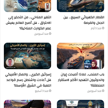
القطار الكهربائي السريع… بين
التغير المناخي… من التحذير إلى
الجدل والفرصة
الاحتراق ، هل أصبح العالم يعيش
عصر الكوارث المناخية؟
منذ 5 أيام
منذ أسبوعين
باب المندب.. لماذا أصبحت إيران
إسرائيل الكبرى… والمكر الأمريكي
والحوثيون التهديد الأكبر لاستقرار
هل أعادت واشنطن رسم قواعد
المنطقة؟
اللعبة في الشرق الأوسط؟
منذ أسبوعين
منذ 3 أسابيع