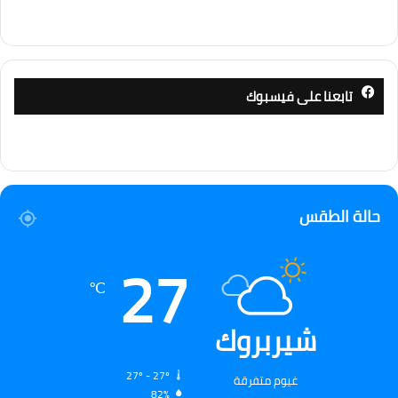
تابعنا على فيسبوك
حالة الطقس
27
℃
شيربروك
27º - 27º
غيوم متفرقة
82%