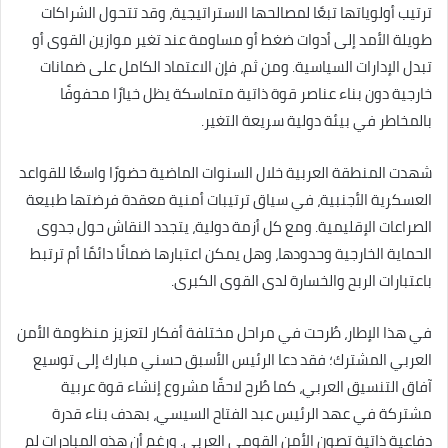
ترتيب أولوياتها تبعًا لمصالحها الاستراتيجية، وقد تتحول الشراكات
طويلة الأمد إلى أدوات ضغط أو مساومة عند تغير موازين القوى أو
تبدل الإدارات السياسية. ومن ثم، فإن الاعتماد الكامل على ضمانات
خارجية دون بناء عناصر قوة ذاتية متماسكة يظل خيارًا محفوفًا
بالمخاطر في بيئة دولية سريعة التغير.
شهدت المنطقة العربية خلال السنوات الماضية حضورًا واسعًا للقواعد
العسكرية الأجنبية، في سياق ترتيبات أمنية معقدة فرضتها طبيعة
الصراعات الإقليمية. ومع كل أزمة دولية، يتجدد النقاش حول جدوى
الحماية الخارجية وحدودها، وهل يمكن اعتبارها ضمانًا دائمًا أم ترتبط
باعتبارات الربح والخسارة لدى القوى الكبرى.
في هذا الإطار، طُرحت في مراحل مختلفة أفكار لتعزيز منظومة الأمن
العربي المشترك؛ فقد دعا الرئيس الأسبق حسني مبارك إلى توسيع
آفاق التنسيق العربي، كما طُرح لاحقًا مشروع إنشاء قوة عربية
مشتركة في عهد الرئيس عبد الفتاح السيسي، بهدف بناء قدرة
دفاعية ذاتية تصون الأمن القومي العربي. ورغم أن هذه المبادرات لم