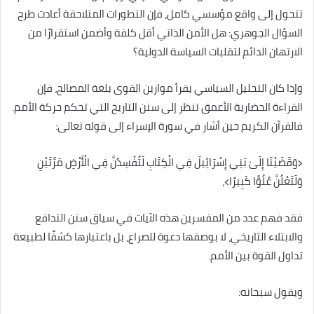
تتحول إلى واقع مؤسسي كامل، فإن التطورات المتلاحقة أعادت طرح
السؤال الجوهري: هل الأمن الذاتي أقل كلفة وأضمن استقرارًا من
الارتهان الدائم لتقلبات السياسة الدولية؟
وإذا كان التحليل السياسي يقرأ موازين القوى بلغة المصالح، فإن
القراءة الحضارية الأعمق تنظر إلى سنن التاريخ التي تحكم حركة الأمم.
فالقرآن الكريم حين أشار في سورة الإسراء إلى قوله تعالى:
﴿وَقَضَيْنَا إِلَىٰ بَنِي إِسْرَائِيلَ فِي الْكِتَابِ لَتُفْسِدُنَّ فِي الْأَرْضِ مَرَّتَيْنِ
وَلَتَعْلُنَّ عُلُوًّا كَبِيرًا﴾،
فقد فهم عدد من المفسرين هذه الآيات في سياق سنن التدافع
والابتلاء التاريخي، لا بوصفها دعوة للصراع، بل باعتبارها كشفًا لطبيعة
تداول القوة بين الأمم.
ويقول سبحانه: