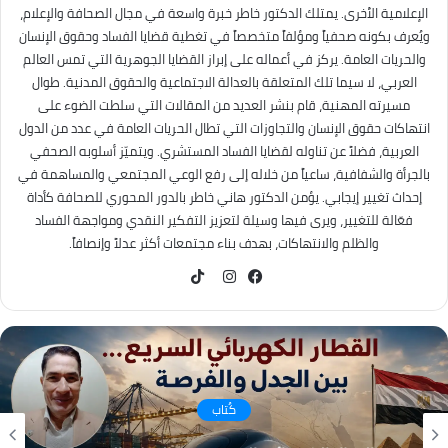
الإعلامية الأخرى. يمتلك الدكتور خاطر خبرة واسعة في مجال الصحافة والإعلام،
ويُعرف بكونه صحفياً ومؤلفاً متخصصاً في تغطية قضايا الفساد وحقوق الإنسان
والحريات العامة. يركز في أعماله على إبراز القضايا الجوهرية التي تمس العالم
العربي، لا سيما تلك المتعلقة بالعدالة الاجتماعية والحقوق المدنية. طوال
مسيرته المهنية، قام بنشر العديد من المقالات التي سلطت الضوء على
انتهاكات حقوق الإنسان والتجاوزات التي تطال الحريات العامة في عدد من الدول
العربية، فضلاً عن تناوله لقضايا الفساد المستشري. ويتميّز أسلوبه الصحفي
بالجرأة والشفافية، ساعياً من خلاله إلى رفع الوعي المجتمعي والمساهمة في
إحداث تغيير إيجابي. يؤمن الدكتور هاني خاطر بالدور المحوري للصحافة كأداة
فعّالة للتغيير، ويرى فيها وسيلة لتعزيز التفكير النقدي ومواجهة الفساد
والظلم والانتهاكات، بهدف بناء مجتمعات أكثر عدلاً وإنصافاً.
TikTok
فيسبوك
انستقرام
كُتاب
التغير المناخي… من التحذير إلى الاحتراق ، هل أصبح