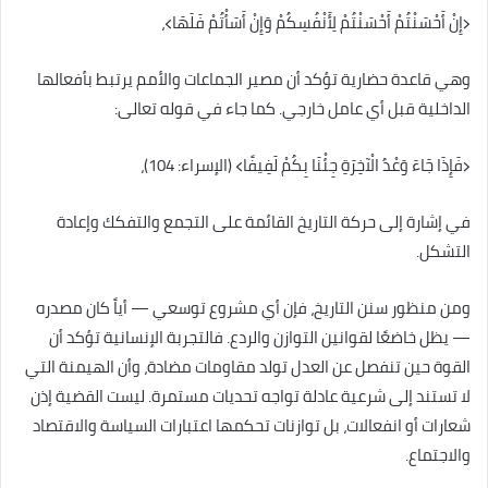
﴿إِنْ أَحْسَنْتُمْ أَحْسَنْتُمْ لِأَنْفُسِكُمْ وَإِنْ أَسَأْتُمْ فَلَهَا﴾،
وهي قاعدة حضارية تؤكد أن مصير الجماعات والأمم يرتبط بأفعالها
الداخلية قبل أي عامل خارجي. كما جاء في قوله تعالى:
﴿فَإِذَا جَاءَ وَعْدُ الْآخِرَةِ جِئْنَا بِكُمْ لَفِيفًا﴾ (الإسراء: 104)،
في إشارة إلى حركة التاريخ القائمة على التجمع والتفكك وإعادة
التشكل.
ومن منظور سنن التاريخ، فإن أي مشروع توسعي — أياً كان مصدره
— يظل خاضعًا لقوانين التوازن والردع. فالتجربة الإنسانية تؤكد أن
القوة حين تنفصل عن العدل تولد مقاومات مضادة، وأن الهيمنة التي
لا تستند إلى شرعية عادلة تواجه تحديات مستمرة. ليست القضية إذن
شعارات أو انفعالات، بل توازنات تحكمها اعتبارات السياسة والاقتصاد
والاجتماع.