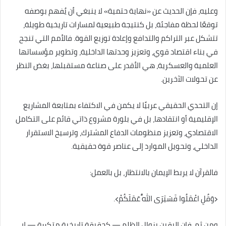
وعليه، فإن الحديث عن «نهاية حتمية» لا ينبغي أن يُفهم بوصفه
توقعًا لحظة مفاجئة، بل كنتيجة طبيعية لمسارات تاريخية طويلة،
تتشكل عبر التراكم والتدافع وإعادة توزيع القوة. فالأمم التي تنجح
في بناء اقتصاد قوي، وتعزيز وحدتها الداخلية، وتطوير مؤسساتها
العلمية والعسكرية، هي الأقدر على صناعة مستقبلها، بغض النظر
عن تحولات الآخرين.
إن التحدي الحقيقي عربيًا لا يكمن في الاكتفاء بمتابعة المشاريع
الإقليمية أو انتقادها، بل في بلورة مشروع ذاتي قائم على التكامل
الاقتصادي، وتعزيز منظومات الدفاع المشترك، وترسيخ الاستقرار
الداخلي، وتحويل الموارد إلى عناصر قوة حقيقية.
فالقرآن لا يربط الإيمان بالانتظار، بل بالعمل:
﴿وَقُلِ اعْمَلُوا فَسَيَرَى اللَّهُ عَمَلَكُمْ﴾.
ومن ثم، فإن اليقين بزوال الظلم — كحقيقة تاريخية متكررة — لا