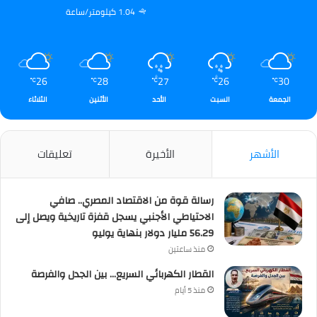
1.04 كيلومتر/ساعة
26
28
27
26
30
℃
℃
℃
℃
℃
الجمعة
السبت
الأحد
الأثنين
الثلاثاء
الأشهر
الأخيرة
تعليقات
رسالة قوة من الاقتصاد المصري.. صافي
الاحتياطي الأجنبي يسجل قفزة تاريخية ويصل إلى
56.29 مليار دولار بنهاية يوليو
منذ ساعتين
القطار الكهربائي السريع… بين الجدل والفرصة
منذ 5 أيام