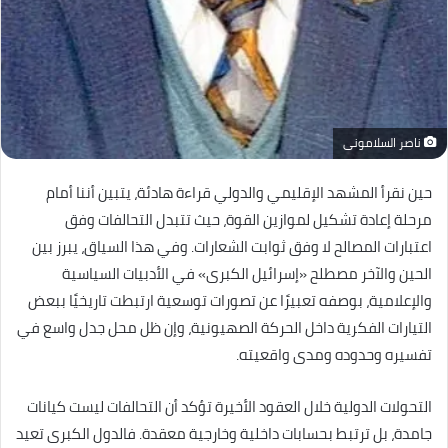
ناصر السلامونى
حين نقرأ المشهد الإقليمي والدولي قراءة هادئة، يتبين أننا أمام
مرحلة إعادة تشكيل لموازين القوة، حيث تتبدل التحالفات وفق
اعتبارات المصالح لا وفق ثوابت الشعارات. وفي هذا السياق، يبرز بين
الحين والآخر مصطلح «إسرائيل الكبرى» في الأدبيات السياسية
والإعلامية، بوصفه تعبيرًا عن تصورات توسعية ارتبطت تاريخيًا ببعض
التيارات الفكرية داخل الحركة الصهيونية، وإن ظل محل جدل واسع في
تفسيره وحدوده ومدى واقعيته.
التحولات الدولية خلال العقود الأخيرة تؤكد أن التحالفات ليست كيانات
جامدة، بل ترتبط بحسابات داخلية وخارجية معقدة. فالدول الكبرى تعيد