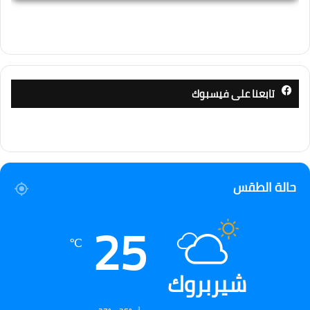
تابعنا على فيسبوك
حالة الطقس
25
℃
شيربروك