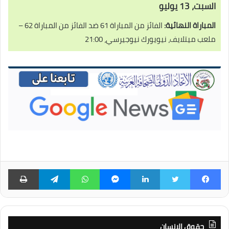
السبت، 13 يوليو
المباراة النهائية:
الفائز من المباراة 61 ضد الفائز من المباراة 62 –
ملعب ميتلايف، نيويورك نيوجيرسي، 21:00
فيسبوك
تويتر
لينكدإن
ماسنجر
واتساب
تيلقرام
طبا
حقوق الانسان