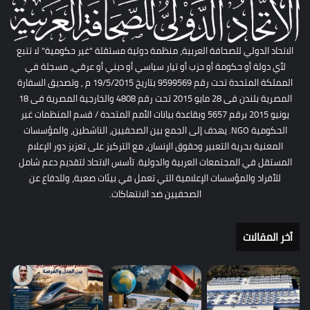
الاتحاد الدولي للصحافة العربية، منظمة دولية مستقلة "غير حكومية" لا تتبع
لأي دولة أو حكومة أو حزب أو تيار سياسي أو ديني أو عرقي، مسجلة في
المملكة المتحدة تحت رقم 9599569 بتاريخ 19/5/2015 م , وتصديق السفارة
المصرية بلندن فى 28 مايو 2015 تحت رقم 4808 والخارجية المصرية فى 18
يونيو 2015 برقم 5657 وبقاعدة بيانات الأمم المتحدة / قسم المنظمات غير
الحكومية NGO. يهدف إلى الجمع بين الصحفيين، الناشطين، والمؤسسات
المعنية بحرية التعبير وحقوق الإنسان، مع التركيز على تعزيز دور الإعلام
المستقل في المجتمعات العربية والدولية. تأسس الاتحاد لتقديم دعم شامل
للأفراد والمؤسسات الإعلامية التي تعمل في بيئات صعبة، وللدفاع عن
الصحفيين ضد الانتهاكات.
أخر المقالات