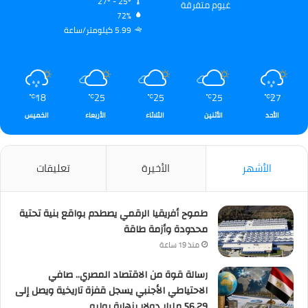
27º - 25º
غيوم متفرقة
72%
5.99 كيلومتر/ساعة
18
25
25
25
27
℃
℃
℃
℃
℃
الأحد
الأثنين
الثلاثاء
الأربعاء
الخميس
الأشهر
الأخيرة
تعليقات
طموح أفريقيا الرقمي يصطدم بواقع بنية تحتية
محدودة وأزمة طاقة
منذ 19 ساعة
رسالة قوة من الاقتصاد المصري.. صافي
الاحتياطي الأجنبي يسجل قفزة تاريخية ويصل إلى
56.29 مليار دولار بنهاية يوليو