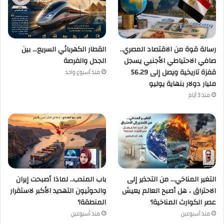
رسالة قوة من الاقتصاد المصري..
القطار الكهربائي السريع… بين
صافي الاحتياطي الأجنبي يسجل
الجدل والفرصة
قفزة تاريخية ويصل إلى 56.29
منذ أسبوع واحد
مليار دولار بنهاية يوليو
منذ 3 أيام
التغير المناخي… من التحذير إلى
باب المندب.. لماذا أصبحت إيران
الاحتراق ، هل أصبح العالم يعيش
والحوثيون التهديد الأكبر لاستقرار
عصر الكوارث المناخية؟
المنطقة؟
منذ أسبوعين
منذ أسبوعين