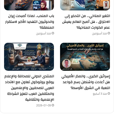
التغير المناخي… من التحذير إلى
باب المندب.. لماذا أصبحت إيران
الاحتراق ، هل أصبح العالم يعيش
والحوثيون التهديد الأكبر لاستقرار
عصر الكوارث المناخية؟
المنطقة؟
منذ أسبوعين
منذ أسبوعين
إسرائيل الكبرى… والمكر الأمريكي
المنتدى الدولي للصحافة والإعلام
هل أعادت واشنطن رسم قواعد
يوقع بروتوكول تعاون مع الاتحاد
اللعبة في الشرق الأوسط؟
العربي للصحفيين والإعلاميين
والمثقفين العرب لتعزيز الشراكة
منذ 3 أسابيع
الإعلامية والثقافية
2026-07-09