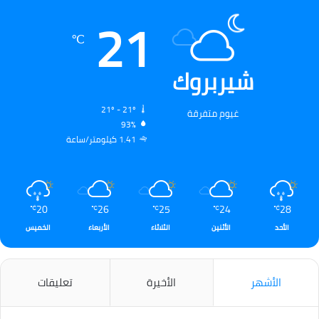
21
℃
شيربروك
21º - 21º
غيوم متفرقة
93%
1.41 كيلومتر/ساعة
20
26
25
24
28
℃
℃
℃
℃
℃
الأحد
الأثنين
الثلاثاء
الأربعاء
الخميس
الأشهر
الأخيرة
تعليقات