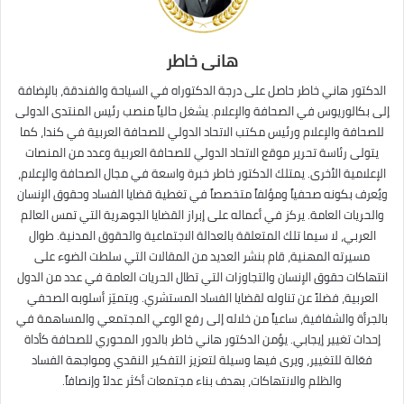
هانى خاطر
الدكتور هاني خاطر حاصل على درجة الدكتوراه في السياحة والفندقة، بالإضافة
إلى بكالوريوس في الصحافة والإعلام. يشغل حالياً منصب رئيس المنتدى الدولى
للصحافة والإعلام ورئيس مكتب الاتحاد الدولي للصحافة العربية في كندا، كما
يتولى رئاسة تحرير موقع الاتحاد الدولي للصحافة العربية وعدد من المنصات
الإعلامية الأخرى. يمتلك الدكتور خاطر خبرة واسعة في مجال الصحافة والإعلام،
ويُعرف بكونه صحفياً ومؤلفاً متخصصاً في تغطية قضايا الفساد وحقوق الإنسان
والحريات العامة. يركز في أعماله على إبراز القضايا الجوهرية التي تمس العالم
العربي، لا سيما تلك المتعلقة بالعدالة الاجتماعية والحقوق المدنية. طوال
مسيرته المهنية، قام بنشر العديد من المقالات التي سلطت الضوء على
انتهاكات حقوق الإنسان والتجاوزات التي تطال الحريات العامة في عدد من الدول
العربية، فضلاً عن تناوله لقضايا الفساد المستشري. ويتميّز أسلوبه الصحفي
بالجرأة والشفافية، ساعياً من خلاله إلى رفع الوعي المجتمعي والمساهمة في
إحداث تغيير إيجابي. يؤمن الدكتور هاني خاطر بالدور المحوري للصحافة كأداة
فعّالة للتغيير، ويرى فيها وسيلة لتعزيز التفكير النقدي ومواجهة الفساد
والظلم والانتهاكات، بهدف بناء مجتمعات أكثر عدلاً وإنصافاً.