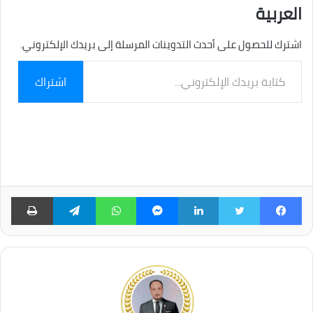
العربية
اشترك للحصول على أحدث التدوينات المرسلة إلى بريدك الإلكتروني.
كتابة
اشتراك
بريدك
الإلكتروني...
فيسبوك
تويتر
لينكدإن
ماسنجر
واتساب
تيلقرام
طبا