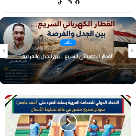
TikTok
فيسبوك
انستقرام
كُتاب
القطار الكهربائي السريع… بين الجدل والفرصة