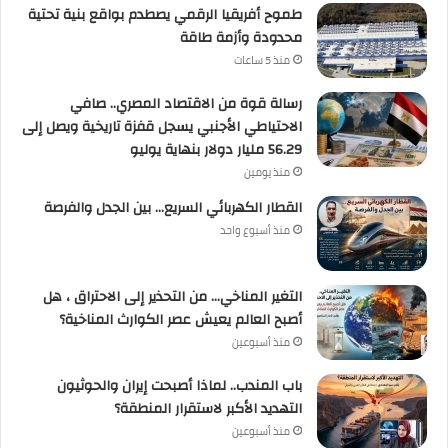
طموح أفريقيا الرقمي يصطدم بواقع بنية تحتية
محدودة وأزمة طاقة
منذ 5 ساعات
رسالة قوة من الاقتصاد المصري.. صافي
الاحتياطي الأجنبي يسجل قفزة تاريخية ويصل إلى
56.29 مليار دولار بنهاية يوليو
منذ يومين
القطار الكهربائي السريع… بين الجدل والفرصة
منذ أسبوع واحد
التغير المناخي… من التحذير إلى الاحتراق ، هل
أصبح العالم يعيش عصر الكوارث المناخية؟
منذ أسبوعين
باب المندب.. لماذا أصبحت إيران والحوثيون
التهديد الأكبر لاستقرار المنطقة؟
منذ أسبوعين