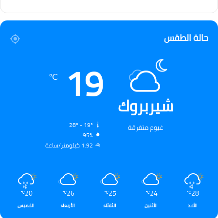
حالة الطقس
19
℃
شيربروك
28º - 19º
غيوم متفرقة
95%
1.92 كيلومتر/ساعة
20
26
25
24
28
℃
℃
℃
℃
℃
الأحد
الأثنين
الثلاثاء
الأربعاء
الخميس