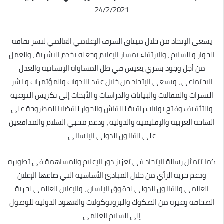
24/2/2021
يسعى الإتحاد من خلال ميثاق الشرف الإعلامي العالمي لنشر ثقافة
الحوار و السلام ، والارتقاء بمسار الإعلام وجعله يخدم البشرية ، والعمل
من أجل وجود بشري يعيش في ظل المساواة الإنسانية والعدل
الاجتماعي ، ويسعى الإتحاد من خلال عقد الندوات والمؤتمرات و نشر
النشرات والمقالات والبيانات والدراسات و الأبحاث إلى تكريس التوعية
والتثقيف وفتح بوابات راقية للنقاش والحوار للقضايا المطروحة على
الساحة العربية والإقليمية والدولية ، ودعم محبي السلام والمدافعين
على القانون الدولي الإنساني
كما تتمثل رسالة الإتحاد في تعزيز دور الإعلام والمساهمة في تطويره
ودعم حرية الرأي من خلال المبادئ الأساسية التي صاغها الإعلان
العالمي والقانون الدولي لحقوق الإنسان ، والإعلان العالمي لحرية
الصحافة وغيره من الصكوك والبروتوكولات والعهود الدولية للوصول
إلى السلام العالمي