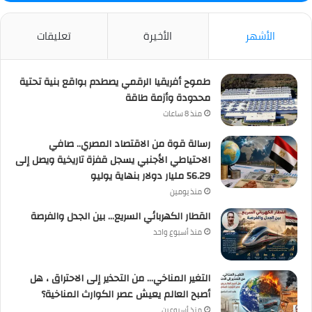
الأشهر
الأخيرة
تعليقات
طموح أفريقيا الرقمي يصطدم بواقع بنية تحتية
محدودة وأزمة طاقة
منذ 8 ساعات
رسالة قوة من الاقتصاد المصري.. صافي
الاحتياطي الأجنبي يسجل قفزة تاريخية ويصل إلى
56.29 مليار دولار بنهاية يوليو
منذ يومين
القطار الكهربائي السريع… بين الجدل والفرصة
منذ أسبوع واحد
التغير المناخي… من التحذير إلى الاحتراق ، هل
أصبح العالم يعيش عصر الكوارث المناخية؟
منذ أسبوعين