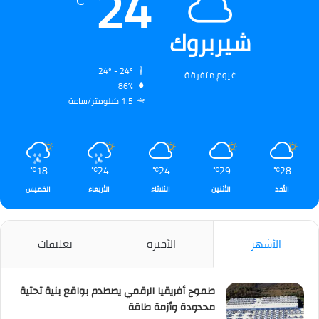
24
℃
شيربروك
24º - 24º
غيوم متفرقة
86%
1.5 كيلومتر/ساعة
18
24
24
29
28
℃
℃
℃
℃
℃
الأحد
الأثنين
الثلاثاء
الأربعاء
الخميس
الأشهر
الأخيرة
تعليقات
طموح أفريقيا الرقمي يصطدم بواقع بنية تحتية
محدودة وأزمة طاقة