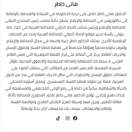
هانى خاطر
الدكتور هاني خاطر حاصل على درجة الدكتوراه في السياحة والفندقة، بالإضافة
إلى بكالوريوس في الصحافة والإعلام. يشغل حالياً منصب رئيس المنتدى الدولى
للصحافة والإعلام ورئيس مكتب الاتحاد الدولي للصحافة العربية في كندا، كما
يتولى رئاسة تحرير موقع الاتحاد الدولي للصحافة العربية وعدد من المنصات
الإعلامية الأخرى. يمتلك الدكتور خاطر خبرة واسعة في مجال الصحافة والإعلام،
ويُعرف بكونه صحفياً ومؤلفاً متخصصاً في تغطية قضايا الفساد وحقوق الإنسان
والحريات العامة. يركز في أعماله على إبراز القضايا الجوهرية التي تمس العالم
العربي، لا سيما تلك المتعلقة بالعدالة الاجتماعية والحقوق المدنية. طوال
مسيرته المهنية، قام بنشر العديد من المقالات التي سلطت الضوء على
انتهاكات حقوق الإنسان والتجاوزات التي تطال الحريات العامة في عدد من الدول
العربية، فضلاً عن تناوله لقضايا الفساد المستشري. ويتميّز أسلوبه الصحفي
بالجرأة والشفافية، ساعياً من خلاله إلى رفع الوعي المجتمعي والمساهمة في
إحداث تغيير إيجابي. يؤمن الدكتور هاني خاطر بالدور المحوري للصحافة كأداة
فعّالة للتغيير، ويرى فيها وسيلة لتعزيز التفكير النقدي ومواجهة الفساد
والظلم والانتهاكات، بهدف بناء مجتمعات أكثر عدلاً وإنصافاً.
TikTok
فيسبوك
انستقرام