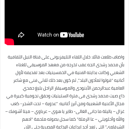
واضاف طلعت قائلا: خلال اللقاء التليفزيونى على قناة النيل الثقافية
بأن محمد رشدى اتجه عقب تخرجه من معهد الموسيقى للغناء
الشعبي وكانت بدايته الفنية في الخمسينيات بعد تقديمه لأول
أغانيه “قولوا لمأذون البلد”، ثم كون بعد ذلك ثلاثي فنى مع شاعر
العامية عبدالرحمن الأبنودى والموسيقار الراحل بليغ حمدي.
ذاع صيت محمد رشدى فى فترة الستينيات وحقق نجومية كبيرة في
مجال الأغنية الشعبية ومن أبرز أغانيه: “عدوية – تحت الشجر- كعب
غزال – ياليلة ما جانى الغالى- طاير يا هوى – عرباوي – ميتا أشوفك –
والله وأحلويتي – عا الرملة” كما سجل بصوته ملحمة “ادهم
الشرقاوي” التي تعد أحد إبداعات الإذاعة المصرية حتى الآن.