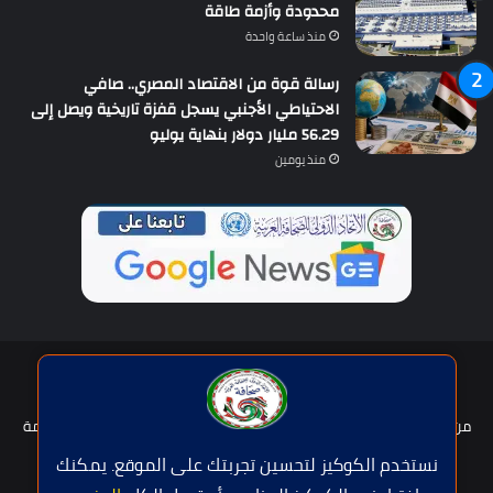
محدودة وأزمة طاقة
منذ ساعة واحدة
رسالة قوة من الاقتصاد المصري.. صافي
الاحتياطي الأجنبي يسجل قفزة تاريخية ويصل إلى
56.29 مليار دولار بنهاية يوليو
منذ يومين
حقوق النشر © | جميع الحقوق محفوظة للاتحاد الدولى للصحافة العربية
2026
من نحن؟
هيئة التحرير
عضوية الإتحاد
سياسة الخصوصية
شروط الخدمة
للإعلان
اتصل بنا
نستخدم الكوكيز لتحسين تجربتك على الموقع. يمكنك