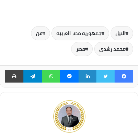
النيل
جمهورية مصر العربية
فن
محمد رشدى
مصر
فيسبوك
تويتر
لينكدإن
ماسنجر
واتساب
تيلقرام
طبا