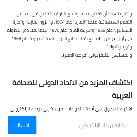
وأشار طلعت بأن الفنان محمد رشدى شارك بالتمثيل في عدد من
الأفلام السينمائية منها “المارد” عام 1964، و”الزوج العازب” و”حارة
السقايين” عام 1966 و”فرقة المرح” عام 1970، بينما لعب دور البطولة
فى أول فيلمين للمخرج كمال صلاح الدين، وهما “عدوية” عام 1968
و”ورد وشوك”
والمسلسل التليفزيونى (فرصة العمر).
اكتشاف المزيد من الاتحاد الدولى للصحافة
العربية
اشترك للحصول على أحدث التدوينات المرسلة إلى بريدك الإلكتروني.
كتابة
اشتراك
بريدك
الإلكتروني...