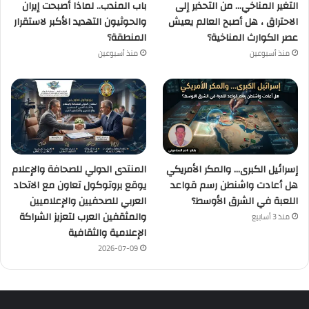
التغير المناخي… من التحذير إلى
باب المندب.. لماذا أصبحت إيران
الاحتراق ، هل أصبح العالم يعيش
والحوثيون التهديد الأكبر لاستقرار
عصر الكوارث المناخية؟
المنطقة؟
منذ أسبوعين
منذ أسبوعين
إسرائيل الكبرى… والمكر الأمريكي
المنتدى الدولي للصحافة والإعلام
هل أعادت واشنطن رسم قواعد
يوقع بروتوكول تعاون مع الاتحاد
اللعبة في الشرق الأوسط؟
العربي للصحفيين والإعلاميين
والمثقفين العرب لتعزيز الشراكة
منذ 3 أسابيع
الإعلامية والثقافية
2026-07-09