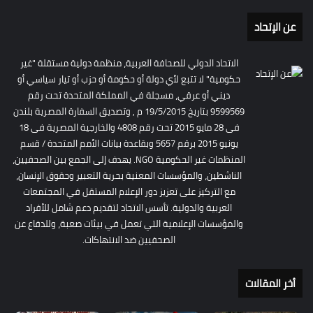
عن الإتحاد
الاتحاد الدولي للصحافة العربية، منظمة دولية مستقلة "غير
حكومية" لا تتبع لأي دولة أو حكومة أو حزب أو تيار سياسي أو
ديني أو عرقي، مسجلة في المملكة المتحدة تحت رقم
9599569 بتاريخ 19/5/2015 م , وتصديق السفارة المصرية بلندن
فى 28 مايو 2015 تحت رقم 4808 والخارجية المصرية فى 18
يونيو 2015 برقم 5657 وبقاعدة بيانات الأمم المتحدة / قسم
المنظمات غير الحكومية NGO. يهدف إلى الجمع بين الصحفيين،
الناشطين، والمؤسسات المعنية بحرية التعبير وحقوق الإنسان،
مع التركيز على تعزيز دور الإعلام المستقل في المجتمعات
العربية والدولية. تأسس الاتحاد لتقديم دعم شامل للأفراد
والمؤسسات الإعلامية التي تعمل في بيئات صعبة، وللدفاع عن
الصحفيين ضد الانتهاكات.
أخر المقالات