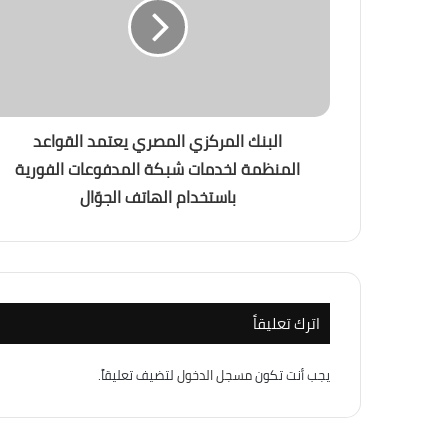
منذ أسبوع واحد
القطار الكهربائي السريع… بين الجدل والفرصة
البنك المركزي المصري يعتمد القواعد
منذ أسبوعين
المنظمة لخدمات شبكة المدفوعات الفورية
التغير المناخي… من التحذير إلى الاحتراق ، ه
باستخدام الهاتف الجوّال
منذ أسبوعين
باب المندب.. لماذا أصبحت إيران والحوثيون الته
اترك تعليقاً
يجب أنت تكون
مسجل الدخول
لتضيف تعليقاً.