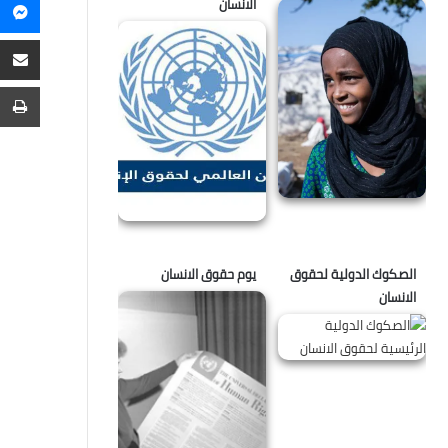
م
الانسان
م
ع
ا
ط
الصكوك الدولية لحقوق
يوم حقوق الانسان
الانسان