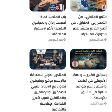
التغير المناخي… من
باب المندب.. لماذا
التحذير إلى الاحتراق ، هل
أصبحت إيران والحوثيون
أصبح العالم يعيش عصر
التهديد الأكبر لاستقرار
الكوارث المناخية؟
المنطقة؟
منذ أسبوعين
منذ أسبوعين
إسرائيل الكبرى… والمكر
المنتدى الدولي للصحافة
الأمريكي هل أعادت
والإعلام يوقع بروتوكول
واشنطن رسم قواعد
تعاون مع الاتحاد العربي
اللعبة في الشرق
للصحفيين والإعلاميين
الأوسط؟
والمثقفين العرب لتعزيز
الشراكة الإعلامية
منذ 3 أسابيع
والثقافية