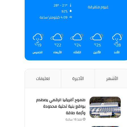
28º - 21º
غيوم متفرقة
92%
4.09 كيلومتر/ساعة
19
22
24
25
28
℃
℃
℃
℃
℃
الأحد
الأثنين
الثلاثاء
الأربعاء
الخميس
الأشهر
الأخيرة
تعليقات
طموح أفريقيا الرقمي يصطدم
بواقع بنية تحتية محدودة
وأزمة طاقة
منذ 16 ساعة