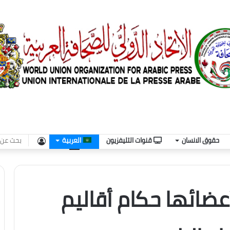
تسجيل
حقوق الانسان
قنوات التليفزيون
العربية
الدخول
عيّن 44 من أعضائها حكام أقاليم