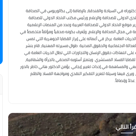
دكتوراه في السياحة والفندقة، بالإضافة إلى بكالوريوس في الصحافة
نتدى الدولى للصحافة والإعلام ورئيس مكتب الاتحاد الدولي للصحافة
ير موقع الاتحاد الدولي للصحافة العربية وعدد من المنصات الإعلامية
عة في مجال الصحافة والإعلام، ويُعرف بكونه صحفياً ومؤلفاً متخصصاً في
حريات العامة. يركز في أعماله على إبراز القضايا الجوهرية التي تمس
العدالة الاجتماعية والحقوق المدنية. طوال مسيرته المهنية، قام بنشر
على انتهاكات حقوق الإنسان والتجاوزات التي تطال الحريات العامة في
ه لقضايا الفساد المستشري. ويتميّز أسلوبه الصحفي بالجرأة والشفافية،
معي والمساهمة في إحداث تغيير إيجابي. يؤمن الدكتور هاني خاطر بالدور
، ويرى فيها وسيلة لتعزيز التفكير النقدي ومواجهة الفساد والظلم
لاً وإنصافاً.
رأ التالي