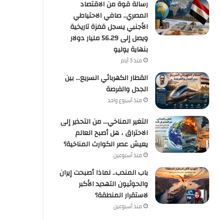
رسالة قوة من الاقتصاد
المصري.. صافي الاحتياطي
الأجنبي يسجل قفزة تاريخية
ويصل إلى 56.29 مليار دولار
بنهاية يوليو
منذ 3 أيام
القطار الكهربائي السريع… بين
الجدل والفرصة
منذ أسبوع واحد
التغير المناخي… من التحذير إلى
الاحتراق ، هل أصبح العالم
يعيش عصر الكوارث المناخية؟
منذ أسبوعين
باب المندب.. لماذا أصبحت إيران
والحوثيون التهديد الأكبر
لاستقرار المنطقة؟
منذ أسبوعين