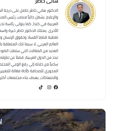
هانى خاطر
الدكتور هاني خاطر حاصل على درجة ال
والإعلام. يشغل حالياً منصب رئيس الم
العربية في كندا، كما يتولى رئاسة تحر
الأخرى. يمتلك الدكتور خاطر خبرة واس
تغطية قضايا الفساد وحقوق الإنسان وال
العالم العربي، لا سيما تلك المتعلقة ب
العديد من المقالات التي سلطت الضوء 
عدد من الدول العربية، فضلاً عن تناول
ساعياً من خلاله إلى رفع الوعي المجت
المحوري للصحافة كأداة فعّالة للتغيير
والانتهاكات، بهدف بناء مجتمعات أكثر عد
TikTok
فيسبوك
انستقرام
أق