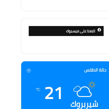
تابعنا على فيسبوك
حالة الطقس
21
℃
شيربروك