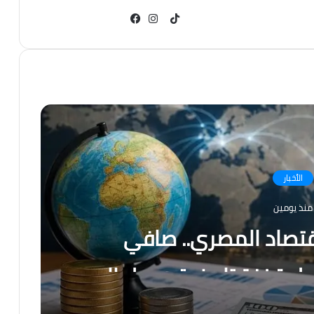
TikTok
انستقرام
فيسبوك
الأخبار
منذ يومين
قتصاد المصري.. صافي
جل قفزة تاريخية ويصل إلى