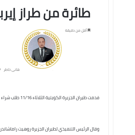
طائرة من طراز إيرباص بـ3.3 ملي
أقل من دقيقة
هانى خاطر
قدمت طيران الجزيرة الكويتية الثلاثاء 11/16 طلب شراء 28 طائرة من طراز إيرباص إيه320 نيو في معرض دبي للطيران.