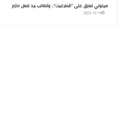
ميلوني تعلق على “قطرغيت”.. وتطالب برد فعل حازم
منذ 3 أسابيع
2022-12-15