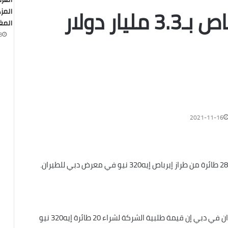
العر
ار دولار
المز
المغ
3
2021-11-16
وقال الرئيس التنفيذي لطيران الجزيرة روهيت راماشاندران في دبي إن قيمة طلبية الشركة لشراء 20 طائرة إيه320 نيو