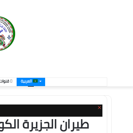
العربية
قنوات 
إغلاق