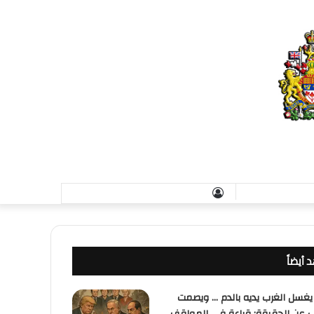
تسجيل
الدخول
 أيضاً
يغسل الغرب يديه بالدم … ويصمت