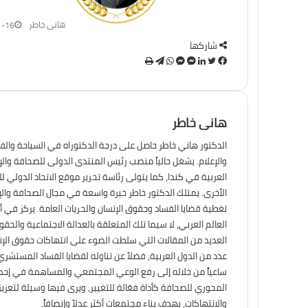
هانى خاطر
1-16
شاركها
تويتر
فيسبوك
لينكدإن
ماسنجر
ماسنجر
واتساب
تيلقرام
طباعة
هانى خاطر
الدكتور هاني خاطر حاصل على درجة الدكتوراه في السياحة والف
والإعلام. يشغل حالياً منصب رئيس المنتدى الدولى للصحافة وال
العربية في كندا، كما يتولى رئاسة تحرير موقع الاتحاد الدولي ل
الأخرى. يمتلك الدكتور خاطر خبرة واسعة في مجال الصحافة والإ
تغطية قضايا الفساد وحقوق الإنسان والحريات العامة. يركز في أ
العالم العربي، لا سيما تلك المتعلقة بالعدالة الاجتماعية والح
العديد من المقالات التي سلطت الضوء على انتهاكات حقوق الإنس
عدد من الدول العربية، فضلاً عن تناوله لقضايا الفساد المستشري
ساعياً من خلاله إلى رفع الوعي المجتمعي والمساهمة في إحداث 
المحوري للصحافة كأداة فعّالة للتغيير، ويرى فيها وسيلة لتعزي
والانتهاكات، بهدف بناء مجتمعات أكثر عدلاً وإنصافاً.