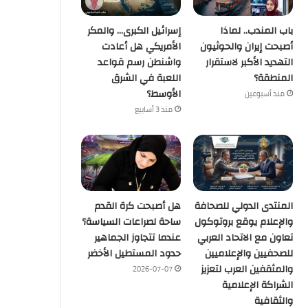
باب المندب.. لماذا
إسرائيل الكبرى… والمكر
أصبحت إيران والحوثيون
الأمريكي هل أعادت
التهديد الأكبر لاستقرار
واشنطن رسم قواعد
المنطقة؟
اللعبة في الشرق
الأوسط؟
منذ أسبوعين
منذ 3 أسابيع
المنتدى الدولي للصحافة
هل أصبحت كرة القدم
والإعلام يوقع بروتوكول
ساحة لصراعات السياسة؟
تعاون مع الاتحاد العربي
عندما تتجاوز الجماهير
للصحفيين والإعلاميين
حدود المستطيل الأخضر
والمثقفين العرب لتعزيز
2026-07-07
الشراكة الإعلامية
والثقافية