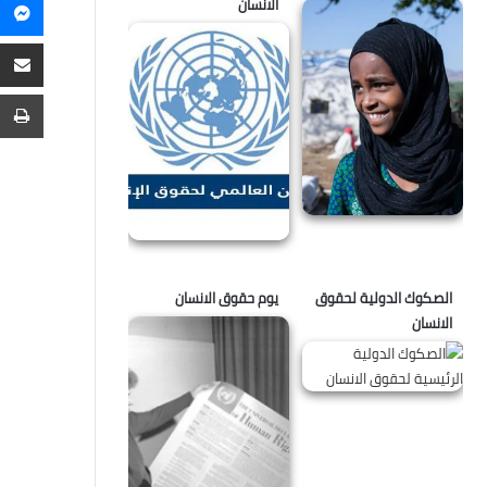
م
الانسان
م
ع
ا
ط
الصكوك الدولية لحقوق
يوم حقوق الانسان
الانسان