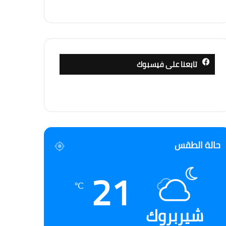
تابعنا على فيسبوك
حالة الطقس
21
℃
شيربروك