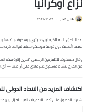
نزاع أوكرانيا
هانى خاطر
2021-11-21
ندد الناطق باسم الكرملين دميتري بيسكوف بـ”هستيريا” 
بعدما اتّهمت دول غربية موسكو بحشد قواتها قرب حدود
وقال بيسكوف للتلفزيون الرسمي “تجري إثارة هذه اله
من الخارج بنشاط عسكري غير عادي على أراضينا — أي الو
اكتشاف المزيد من الاتحاد الدولى لل
اشترك للحصول على أحدث التدوينات المرسلة إلى بريدك 
كتابة