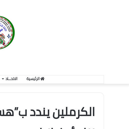
الرئيسية
الاتحـــاد
الكرملين يندد ب”هست