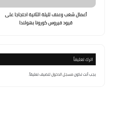
أعمال شغب وعنف لليلة الثانية احتجاجا على
منذ أسبوعين
قيود فيروس كورونا بهولندا
باب المندب.. لماذا أصبحت إيران والحوثيون الته
منذ 3 أسابيع
إسرائيل الكبرى… والمكر الأمريكي هل أعادت
اترك تعليقاً
يجب أنت تكون
مسجل الدخول
لتضيف تعليقاً.