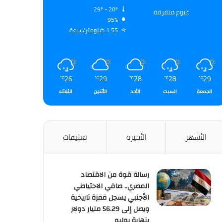
29º - 20º
غيوم متفرقة
95%
1.55 كيلومتر/ساعة
26
29
28
28
29
℃
℃
℃
℃
℃
الجمعة
السبت
الأحد
الأثنين
الثلاثاء
الأشهر
الأخيرة
تعليقات
رسالة قوة من الاقتصاد
المصري.. صافي الاحتياطي
الأجنبي يسجل قفزة تاريخية
ويصل إلى 56.29 مليار دولار
بنهاية يوليو