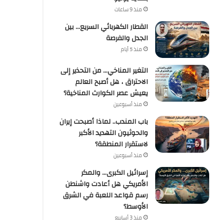
منذ 9 ساعات
القطار الكهربائي السريع… بين
الجدل والفرصة
منذ 5 أيام
التغير المناخي… من التحذير إلى
الاحتراق ، هل أصبح العالم
يعيش عصر الكوارث المناخية؟
منذ أسبوعين
باب المندب.. لماذا أصبحت إيران
والحوثيون التهديد الأكبر
لاستقرار المنطقة؟
منذ أسبوعين
إسرائيل الكبرى… والمكر
الأمريكي هل أعادت واشنطن
رسم قواعد اللعبة في الشرق
الأوسط؟
منذ 3 أسابيع