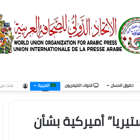
تسجيل
حقوق الانسان
قنوات التليفزيون
العربية
الدخول
يريا” أميركية بشأن