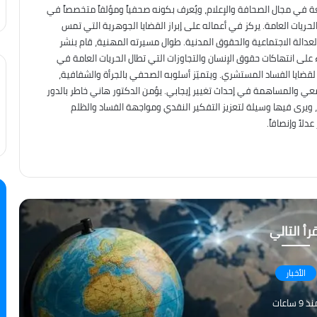
عة في مجال الصحافة والإعلام، ويُعرف بكونه صحفياً ومؤلفاً متخصصاً في
حريات العامة. يركز في أعماله على إبراز القضايا الجوهرية التي تمس
العدالة الاجتماعية والحقوق المدنية. طوال مسيرته المهنية، قام بنشر
على انتهاكات حقوق الإنسان والتجاوزات التي تطال الحريات العامة في
ه لقضايا الفساد المستشري. ويتميّز أسلوبه الصحفي بالجرأة والشفافية،
معي والمساهمة في إحداث تغيير إيجابي. يؤمن الدكتور هاني خاطر بالدور
، ويرى فيها وسيلة لتعزيز التفكير النقدي ومواجهة الفساد والظلم
لاً وإنصافاً.
رأ التالي
الأخبار
ذ 9 ساعات