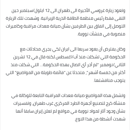
وتعود زيارة غروسي الأخيرة الى طهران الى 12 ايلول/سبتمبر حين
التقى فقط رئيس منظمة الطاقة الذرية الإيرانية. وشهدت تلك الزيارة
التوصل إلى اتفاق بين الطرفين بشأن صيانة معدات مراقبة وكاميرات
منصوبة في منشآت نووية.
وكان يفترض أن يعود سريعا الى ايران لكي يجري محادثات مع
الحكومة التي تشكلت منذ آب/اغسطس لكنه قال في 12 تشرين
الثاني/نوفمبر “لم أجر أي اتصال بهذه الحكومة… التي شكلت منذ
أكثر من خمسة أشهر”، متحدثا عن “قائمة طويلة من المواضيع” التي
يتوجب مناقشتها.
وتشمل هذه المواضيع صيانة معدات المراقبة التابعة للوكالة في
منشأة كرج لتصنيع أجهزة الطرد المركزي غرب طهران، وتفسيرات
بشأن وجود آثار لمواد نووية في مواقع لم تعلن إيران سابقا أنها
شهدت أنشطة من هذا النوع.