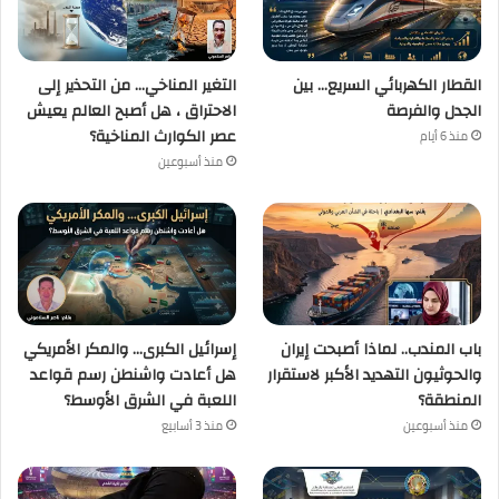
القطار الكهربائي السريع… بين
التغير المناخي… من التحذير إلى
الجدل والفرصة
الاحتراق ، هل أصبح العالم يعيش
عصر الكوارث المناخية؟
منذ 6 أيام
منذ أسبوعين
باب المندب.. لماذا أصبحت إيران
إسرائيل الكبرى… والمكر الأمريكي
والحوثيون التهديد الأكبر لاستقرار
هل أعادت واشنطن رسم قواعد
المنطقة؟
اللعبة في الشرق الأوسط؟
منذ أسبوعين
منذ 3 أسابيع