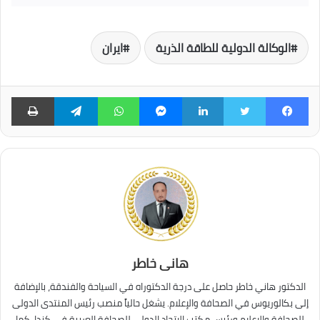
الوكالة الدولية للطاقة الذرية
ايران
فيسبوك
تويتر
لينكدإن
ماسنجر
واتساب
تيلقرام
طبا
هانى خاطر
الدكتور هاني خاطر حاصل على درجة الدكتوراه في السياحة والفندقة، بالإضافة
إلى بكالوريوس في الصحافة والإعلام. يشغل حالياً منصب رئيس المنتدى الدولى
للصحافة والإعلام ورئيس مكتب الاتحاد الدولي للصحافة العربية في كندا، كما