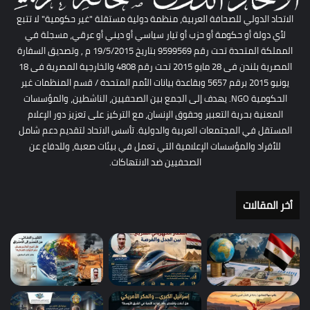
الاتحاد الدولي للصحافة العربية، منظمة دولية مستقلة "غير حكومية" لا تتبع
لأي دولة أو حكومة أو حزب أو تيار سياسي أو ديني أو عرقي، مسجلة في
المملكة المتحدة تحت رقم 9599569 بتاريخ 19/5/2015 م , وتصديق السفارة
المصرية بلندن فى 28 مايو 2015 تحت رقم 4808 والخارجية المصرية فى 18
يونيو 2015 برقم 5657 وبقاعدة بيانات الأمم المتحدة / قسم المنظمات غير
الحكومية NGO. يهدف إلى الجمع بين الصحفيين، الناشطين، والمؤسسات
المعنية بحرية التعبير وحقوق الإنسان، مع التركيز على تعزيز دور الإعلام
المستقل في المجتمعات العربية والدولية. تأسس الاتحاد لتقديم دعم شامل
للأفراد والمؤسسات الإعلامية التي تعمل في بيئات صعبة، وللدفاع عن
الصحفيين ضد الانتهاكات.
أخر المقالات