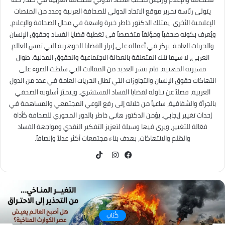
يتولى رئاسة تحرير موقع الاتحاد الدولي للصحافة العربية وعدد من المنصات
الإعلامية الأخرى. يمتلك الدكتور خاطر خبرة واسعة في مجال الصحافة والإعلام،
ويُعرف بكونه صحفياً ومؤلفاً متخصصاً في تغطية قضايا الفساد وحقوق الإنسان
والحريات العامة. يركز في أعماله على إبراز القضايا الجوهرية التي تمس العالم
العربي، لا سيما تلك المتعلقة بالعدالة الاجتماعية والحقوق المدنية. طوال
مسيرته المهنية، قام بنشر العديد من المقالات التي سلطت الضوء على
انتهاكات حقوق الإنسان والتجاوزات التي تطال الحريات العامة في عدد من الدول
العربية، فضلاً عن تناوله لقضايا الفساد المستشري. ويتميّز أسلوبه الصحفي
بالجرأة والشفافية، ساعياً من خلاله إلى رفع الوعي المجتمعي والمساهمة في
إحداث تغيير إيجابي. يؤمن الدكتور هاني خاطر بالدور المحوري للصحافة كأداة
فعّالة للتغيير، ويرى فيها وسيلة لتعزيز التفكير النقدي ومواجهة الفساد
والظلم والانتهاكات، بهدف بناء مجتمعات أكثر عدلاً وإنصافاً.
TikTok
فيسبوك
انستقرام
كُتاب