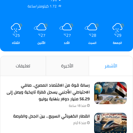
79%
1.72 كيلومتر/ساعة
25
27
27
28
29
℃
℃
℃
℃
℃
الجمعة
السبت
الأحد
الأثنين
الثلاثاء
الأشهر
الأخيرة
تعليقات
رسالة قوة من الاقتصاد المصري.. صافي
الاحتياطي الأجنبي يسجل قفزة تاريخية ويصل إلى
56.29 مليار دولار بنهاية يوليو
منذ 18 ساعة
القطار الكهربائي السريع… بين الجدل والفرصة
منذ 6 أيام