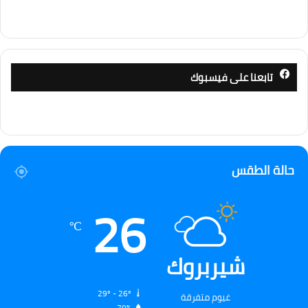
تابعنا على فيسبوك
حالة الطقس
26
℃
شيربروك
29º - 26º
غيوم متفرقة