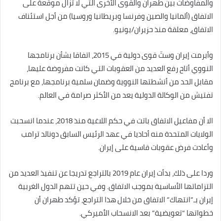
والمفاوضات بين طهران والقوى الأخرى التي لا تزال موقعة على
الاتفاق (ألمانيا والصين وفرنسا وبريطانيا وروسيا) من أجل استئناف
الاتفاق، معلقة منذ حزيران/يونيو.
وأبرمت إيران وستّ قوى دولية في 2015، اتفاقا بشأن برنامجها
النووي أتاح رفع العديد من العقوبات التي كانت مفروضة عليها،
مقابل الحد من أنشطتها النووية وضمان سلمية برنامجها، مع برنامج
تفتيش من الوكالة الدولية يعد من الأكثر صرامة في العالم.
الا أن مفاعيل الاتفاق باتت في حكم اللاغية منذ 2018، عندما انسحبت
الولايات المتحدة منه أحاديا في عهد الرئيس السابق دونالد ترامب
وأعادت فرض عقوبات قاسية على إيران.
وردا على ذلك، بدأت إيران عام 2019 بالتراجع تدريجا عن تنفيذ العديد من
التزاماتها الأساسية بموجب الاتفاق. وفي حين تتهم الدول الغربية
إيران بـ”انتهاك” الاتفاق من خلال هذا التراجع، تؤكد طهران أن
خطواتها “تعويضية” بعد الانسحاب الأميركي.