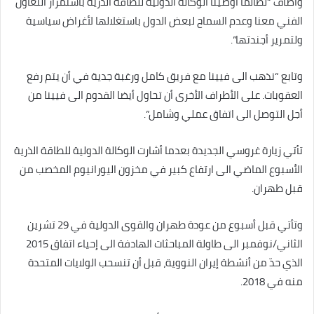
وأضاف “لطالما أوصينا الوكالة الدولية للطاقة الذرية باستمرار التعاون
الفني معنا وعدم السماح لبعض الدول باستغلالها لأغراض سياسية
ولتمرير أجندتها”.
وتابع “نذهب الى فيينا مع فريق كامل ورغبة جدية في أن يتم رفع
العقوبات. على الأطراف الأخرى أن تحاول أيضا القدوم الى فيينا من
أجل التوصل الى اتفاق عملي وشامل”.
تأتي زيارة غروسي الجديدة بعدما أشارت الوكالة الدولية للطاقة الذرية
الأسبوع الماضي الى ارتفاع كبير في مخزون اليورانيوم المخصب من
قبل طهران.
وتأتي قبل أسبوع من عودة طهران والقوى الدولية في 29 تشرين
الثاني/نوفمبر الى طاولة المباحثات الهادفة الى إحياء اتفاق 2015
الذي حدّ من أنشطة إيران النووية، قبل أن تنسحب الولايات المتحدة
منه في 2018.