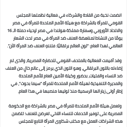
انضمت نخبة من القادة والشركاء في فعالية نظمتها المجلس
القومي للمرأة بالشراكة مع هيئة الأمم المتحدة للمرأة في مصر
والاتحاد الأوروبي وسفارة مملكة هولندا في مصر لإحياء حملة الـ 16
يومًا من النشاط لمناهضة العنف ضد المرأة في مصر تحت الشعار
العالمي لهذا العام: “لون العالم برتقاليًا: فلننهِ العنف ضد المرأة الآن”.
وقد أقيمت الفعالية بالمتحف القومي للحضارة المصرية، والذى تم
إضاءته باللون البرتقالي، وهو اللون الذي يرمز إلى عالم خالٍ من العنف
ضد النساء والفتيات، بحضور وكيلة الأمين العام للأمم المتحدة
والمديرة التنفيذية لهيئة الأمم المتحدة للمرأة “سيما بحوث”، في
إطار أولى زياراتها الرسمية منذ توليها منصبها في هذا العام.
وتعمل هيئة الأمم المتحدة للمرأة في مصر بالشراكة مع الحكومة
المصرية على توفير الخدمات للنساء اللاتي تعرضن للعنف؛ تتضمن
هذه الشراكات العمل مع مكتب شكاوى المرأة التابع للمجلس