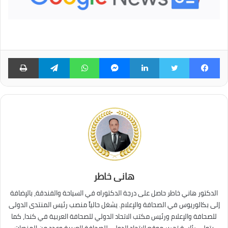
فيسبوك
تويتر
لينكدإن
ماسنجر
واتساب
تيلقرام
طبا
هانى خاطر
الدكتور هاني خاطر حاصل على درجة الدكتوراه في السياحة والفندقة، بالإضافة
إلى بكالوريوس في الصحافة والإعلام. يشغل حالياً منصب رئيس المنتدى الدولى
للصحافة والإعلام ورئيس مكتب الاتحاد الدولي للصحافة العربية في كندا، كما