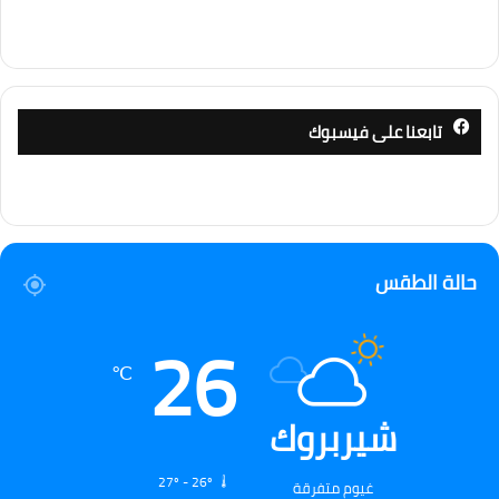
تابعنا على فيسبوك
حالة الطقس
26
℃
شيربروك
27º - 26º
غيوم متفرقة