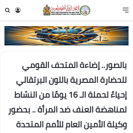
القائمة
تسجيل
بح
الدخول
عن
بالصور.. إضاءة المتحف القومي
للحضارة المصرية باللون البرتقالي
إحياءً لحملة الـ 16 يومًا من النشاط
لمناهضة العنف ضد المرأة .. بحضور
وكيلة الأمين العام للأمم المتحدة
صورة جماعية للحضور في الفعالية التي نظمها المجلس القومي للمرأة بالشراكة مع