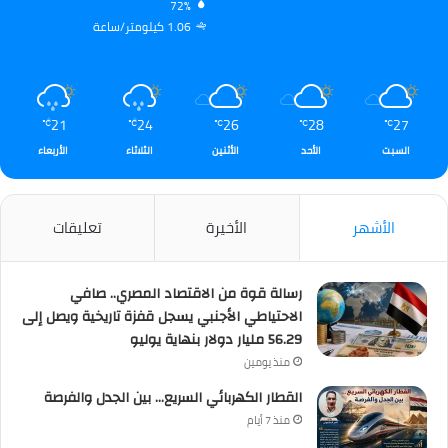
72%
1.06 كيلومتر/ساعة
21
24
26
28
27
℃
℃
℃
℃
℃
السبت
الأحد
الأثنين
الثلاثاء
الأربعاء
الأشهر
الأخيرة
تعليقات
رسالة قوة من الاقتصاد المصري.. صافي
الاحتياطي الأجنبي يسجل قفزة تاريخية ويصل إلى
56.29 مليار دولار بنهاية يوليو
منذ يومين
القطار الكهربائي السريع… بين الجدل والفرصة
منذ 7 أيام