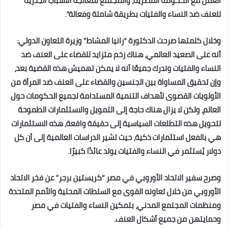
العمل مع الحكومة المصرية، والمجتمع لمعالجة الأسباب الجذرية
للعنف ضد النساء والفتيات بطريقة شاملة وفعالة”.
وخلال كلمتها صرحت الدكتورة “رانيا المشاط” وزيرة التعاون الدولي:
أنه على الصعيد العالمي، هناك زخم متزايد للقضاء على العنف ضد
النساء والفتيات وندرك جميعًا أنه لا يمكن تهميش هذه القضية بعد،
وإن تحقيق المساواة بين الجنسين والقضاء على العنف ضد المرأة من
الأولويات القصوى لأهداف التنمية المستدامة لجميع الحكومات حول
العالم، ولكن لا يزال هناك حاجة إلى التمويل والاستثمارات الطموحة
لتحويل هذه التطلعات السياسية إلى حقيقة واقعة، هذه الاستثمارات
هي بالفعل استثمارات ذكية، حيث تشير الدراسات العالمية إلى أن كل
دولار يُستثمر في النساء والفتيات يولد عائدًا كبيرًا.
وصرح سفير الاتحاد الأوروبي في مصر “كريستين برجر” عن فخر الاتحاد
الأوروبي من خلال تعاونه القوى مع السلطات المحلية والأمم المتحدة
ومنظمات المجتمع المدني، بتمكين النساء والفتيات في مصر
وحمايتهن من جميع أشكال العنف.