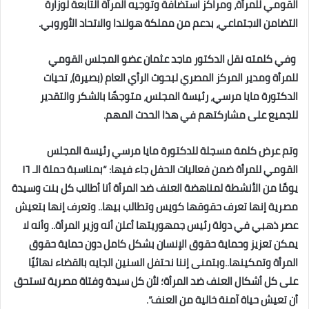
القومي للمرأة، ومراكز استضافة وتوجيه المرأة التابعة لوزارة
التضامن الاجتماعي، بدعم من مملكة هولندا والاتحاد الأوروبي.
وفي كلمته نقل الدكتور ماجد عثمان عضو المجلس القومي
للمرأة ومدير المركز المصري لبحوث الرأي العام (بصيرة)، تحيات
الدكتورة مايا مرسي، رئيسة المجلس، متوجهًا بالشكر والتقدير
للجميع على مشاركتهم في هذا الحدث المهم.
وتم عرض كلمة مسجلة للدكتورة مايا مرسي رئيسة المجلس
القومي للمرأة ضمن فعاليات الحفل جاء فيها: “بمناسبة حملة الـ ١٦
يومًا من الأنشطة لمناهضة العنف ضد المرأة أنا أطالب كل بنت وسيدة
مصرية إنها تعرف حقوقها كويس وتطالب بيها.. وتعرف إنها بتعيش
عصر ذهبي في دولة رئيس جمهوريتها أعلن أنه وزير المرأة.. وأنه لا
يمكن تعزيز وحماية حقوق الإنسان بشكل كامل دون حماية حقوق
المرأة وتمكينها..وبتمنى إننا نحتفل السنين الجايه بالقضاء نهائيًا
على كل أشكال العنف ضد المرأة؛ لأن كل سيدة وفتاة مصرية تستحق
أن تعيش حياة آمنة خالية من العنف”.