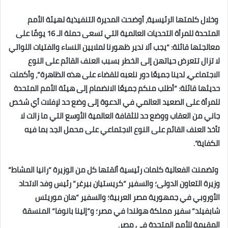
وخلال كلمتها الرئيسية، أوضحت المديرة التنفيذية لهيئة الأمم
المتحدة للمرأة التحديات العالمية التي تسعى حملة الـ 16 يومًا على
معالجتها قائلة: “يجب ألا ندير ظهورنا لملايين النساء والفتيات اللواتي
لا تزال تتعرض حياتهن إلى الخطر بسبب العنف القائم على النوع
الاجتماعي، لدينا جميعًا دور نلعبه للقضاء على هذه الظاهرة”، وأكملت
حديثها قائلة: “أطلب منكم جميعًا الانضمام إلى هيئة الأمم المتحدة
للمرأة على الصعيد العالمي في الدعوة إلى وضع حد لإفلات أي شخص
جاني من العقاب ووضع حد للثقافة العالمية الأوسع التي ما زالت لا
تأخذ العنف القائم على النوع الاجتماعي على محمل الجد بما فيه
الكفاية”.
وتضمنت الفعالية كلمات رئيسية ألقتها كل من الوزيرة “رانيا المشاط”
وزيرة التعاون الدولى؛ والسفير “كريستيان بيرغر” رئيس وفد الاتحاد
الأوروبي في جمهورية مصر العربية؛ والسفير “هان موريتس
شابفيلد” سفير مملكة هولندا في مصر؛ و”إلينا بانوفا” المنسقة
المقيمة للأمم المتحدة في مصر.