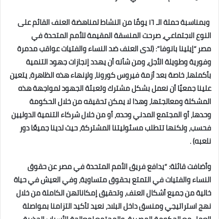
وبمناسبة حملة الـ ١٦ يومًا من النشاط لمناهضة العنف القائم على
النوع الاجتماعي، صرحت المنسقة المقيمة للأمم المتحدة في
مصر “إيلينا بانوفا”: (لدى العنف ضد النساء والفتيات عواقب مدمرة
وفورية وطويلة الأجل، ومن شأنه أن يهدد إنجازات جهود التنمية
بأكملها، خاصة بعد أزمة فيروس كورونا، ولإنهاء هذه الظاهرة، يتعين
علينا جمعيًا أن نعمل بشكل مشترك وتعبئة الجهود لمواجهة هذه
المشكلة ومعالجتها، وهذا لا يمكن تحقيقه من خلال الحكومة
وحدها، أو المجتمع المدني وحده، أو من خلال شركاء التنمية الدوليين
فحسب، ولكنها تتطلب مسئوليتنا المشتركة، حيث لدينا جميعًا دور
نلعبه) .
وأضافت قائلة: “يدافع فريق الأمم المتحدة في مصر عن حقوق
النساء والفتيات في التمتع بحقوق متساوية، وفي العيش في حياة
خالية من جميع أشكال العنف، وتحقيق إمكاناتهن الكاملة من خلال
نهج استراتيجي ومنسق داخل البلاد، نعيد تأكيد التزامنا بمواصلة