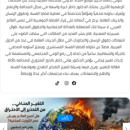
يتولى رئاسة تحرير موقع الاتحاد الدولي للصحافة العربية وعدد من المنصات
الإعلامية الأخرى. يمتلك الدكتور خاطر خبرة واسعة في مجال الصحافة والإعلام،
ويُعرف بكونه صحفياً ومؤلفاً متخصصاً في تغطية قضايا الفساد وحقوق الإنسان
والحريات العامة. يركز في أعماله على إبراز القضايا الجوهرية التي تمس العالم
العربي، لا سيما تلك المتعلقة بالعدالة الاجتماعية والحقوق المدنية. طوال
مسيرته المهنية، قام بنشر العديد من المقالات التي سلطت الضوء على
انتهاكات حقوق الإنسان والتجاوزات التي تطال الحريات العامة في عدد من الدول
العربية، فضلاً عن تناوله لقضايا الفساد المستشري. ويتميّز أسلوبه الصحفي
بالجرأة والشفافية، ساعياً من خلاله إلى رفع الوعي المجتمعي والمساهمة في
إحداث تغيير إيجابي. يؤمن الدكتور هاني خاطر بالدور المحوري للصحافة كأداة
فعّالة للتغيير، ويرى فيها وسيلة لتعزيز التفكير النقدي ومواجهة الفساد
والظلم والانتهاكات، بهدف بناء مجتمعات أكثر عدلاً وإنصافاً.
TikTok
فيسبوك
انستقرام
كُتاب