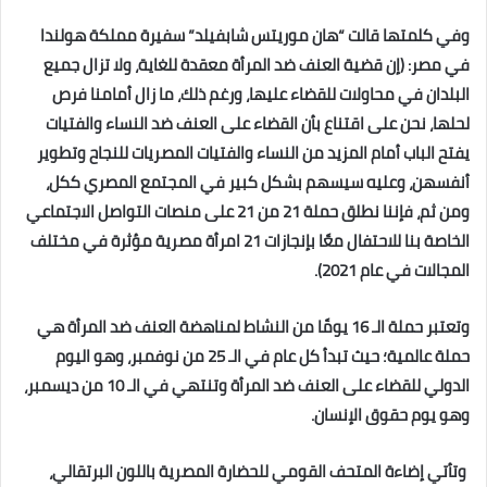
وفي كلمتها قالت “هان موريتس شابفيلد” سفيرة مملكة هولندا
في مصر: (إن قضية العنف ضد المرأة معقدة للغاية، ولا تزال جميع
البلدان في محاولات للقضاء عليها، ورغم ذلك، ما زال أمامنا فرص
لحلها، نحن على اقتناع بأن القضاء على العنف ضد النساء والفتيات
يفتح الباب أمام المزيد من النساء والفتيات المصريات للنجاح وتطوير
أنفسهن، وعليه سيسهم بشكل كبير في المجتمع المصري ككل،
ومن ثم، فإننا نطلق حملة 21 من 21 على منصات التواصل الاجتماعي
الخاصة بنا للاحتفال معًا بإنجازات 21 امرأة مصرية مؤثرة في مختلف
المجالات في عام 2021).
وتعتبر حملة الـ 16 يومًا من النشاط لمناهضة العنف ضد المرأة هي
حملة عالمية؛ حيث تبدأ كل عام في الـ 25 من نوفمبر، وهو اليوم
الدولي للقضاء على العنف ضد المرأة وتنتهي في الـ 10 من ديسمبر،
وهو يوم حقوق الإنسان.
وتأتي إضاءة المتحف القومي للحضارة المصرية باللون البرتقالي،