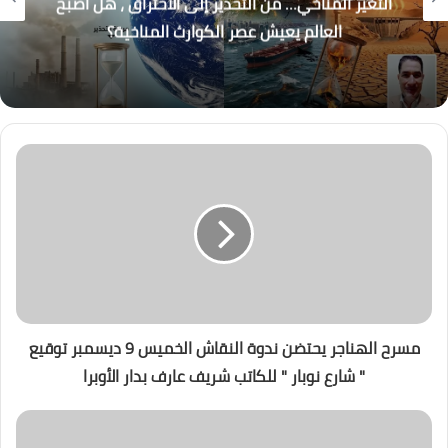
التغير المناخي… من التحذير إلى الاحتراق ، هل أصبح
العالم يعيش عصر الكوارث المناخية؟
مسرح الهناجر يحتضن ندوة النقاش الخميس 9 ديسمبر توقيع
" شارع نوبار " للكاتب شريف عارف بدار الأوبرا