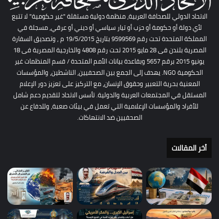
الاتحاد الدولي للصحافة العربية، منظمة دولية مستقلة "غير حكومية" لا تتبع
لأي دولة أو حكومة أو حزب أو تيار سياسي أو ديني أو عرقي، مسجلة في
المملكة المتحدة تحت رقم 9599569 بتاريخ 19/5/2015 م , وتصديق السفارة
المصرية بلندن فى 28 مايو 2015 تحت رقم 4808 والخارجية المصرية فى 18
يونيو 2015 برقم 5657 وبقاعدة بيانات الأمم المتحدة / قسم المنظمات غير
الحكومية NGO. يهدف إلى الجمع بين الصحفيين، الناشطين، والمؤسسات
المعنية بحرية التعبير وحقوق الإنسان، مع التركيز على تعزيز دور الإعلام
المستقل في المجتمعات العربية والدولية. تأسس الاتحاد لتقديم دعم شامل
للأفراد والمؤسسات الإعلامية التي تعمل في بيئات صعبة، وللدفاع عن
الصحفيين ضد الانتهاكات.
أخر المقالات