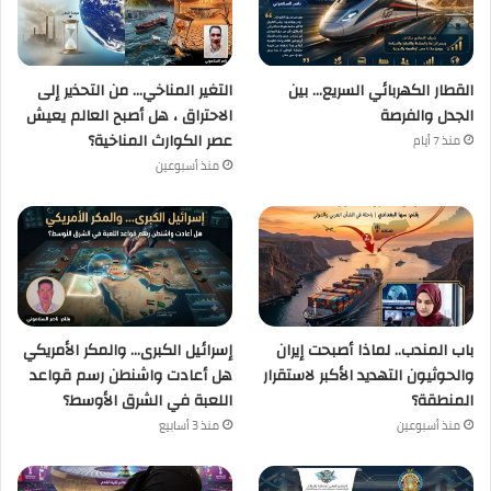
القطار الكهربائي السريع… بين
التغير المناخي… من التحذير إلى
الجدل والفرصة
الاحتراق ، هل أصبح العالم يعيش
عصر الكوارث المناخية؟
منذ 7 أيام
منذ أسبوعين
باب المندب.. لماذا أصبحت إيران
إسرائيل الكبرى… والمكر الأمريكي
والحوثيون التهديد الأكبر لاستقرار
هل أعادت واشنطن رسم قواعد
المنطقة؟
اللعبة في الشرق الأوسط؟
منذ أسبوعين
منذ 3 أسابيع