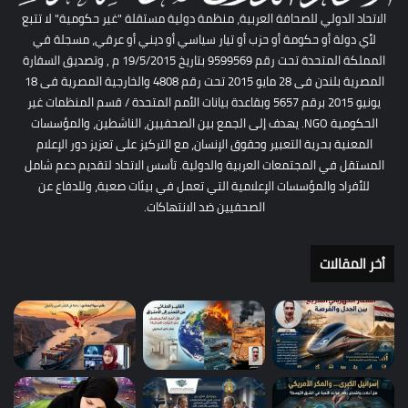
الاتحاد الدولي للصحافة العربية، منظمة دولية مستقلة "غير حكومية" لا تتبع
لأي دولة أو حكومة أو حزب أو تيار سياسي أو ديني أو عرقي، مسجلة في
المملكة المتحدة تحت رقم 9599569 بتاريخ 19/5/2015 م , وتصديق السفارة
المصرية بلندن فى 28 مايو 2015 تحت رقم 4808 والخارجية المصرية فى 18
يونيو 2015 برقم 5657 وبقاعدة بيانات الأمم المتحدة / قسم المنظمات غير
الحكومية NGO. يهدف إلى الجمع بين الصحفيين، الناشطين، والمؤسسات
المعنية بحرية التعبير وحقوق الإنسان، مع التركيز على تعزيز دور الإعلام
المستقل في المجتمعات العربية والدولية. تأسس الاتحاد لتقديم دعم شامل
للأفراد والمؤسسات الإعلامية التي تعمل في بيئات صعبة، وللدفاع عن
الصحفيين ضد الانتهاكات.
أخر المقالات