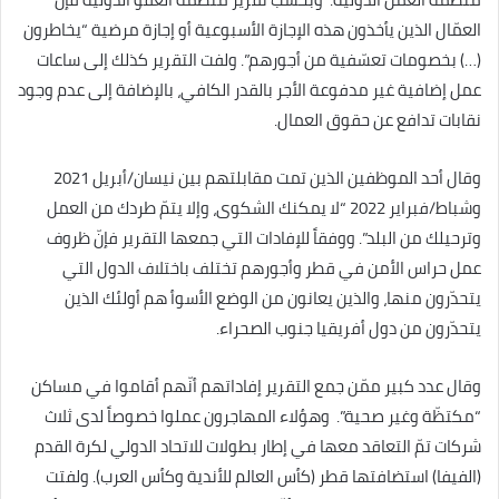
العمّال الذين يأخذون هذه الإجازة الأسبوعية أو إجازة مرضية “يخاطرون
(…) بخصومات تعسّفية من أجورهم”. ولفت التقرير كذلك إلى ساعات
عمل إضافية غير مدفوعة الأجر بالقدر الكافي، بالإضافة إلى عدم وجود
نقابات تدافع عن حقوق العمال.
وقال أحد الموظفين الذين تمت مقابلتهم بين نيسان/أبريل 2021
وشباط/فبراير 2022 “لا يمكنك الشكوى، وإلا يتمّ طردك من العمل
وترحيلك من البلد”. ووفقاً للإفادات التي جمعها التقرير فإنّ ظروف
عمل حراس الأمن في قطر وأجورهم تختلف باختلاف الدول التي
يتحدّرون منها، والذين يعانون من الوضع الأسوأ هم أولئك الذين
يتحدّرون من دول أفريقيا جنوب الصحراء.
وقال عدد كبير ممّن جمع التقرير إفاداتهم أنّهم أقاموا في مساكن
“مكتظّة وغير صحية”. وهؤلاء المهاجرون عملوا خصوصاً لدى ثلاث
شركات تمّ التعاقد معها في إطار بطولات للاتحاد الدولي لكرة القدم
(الفيفا) استضافتها قطر (كأس العالم للأندية وكأس العرب). ولفتت