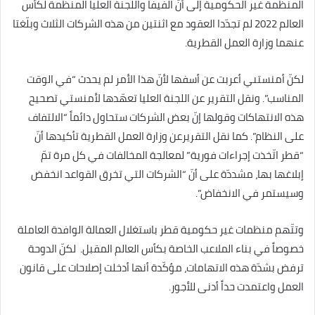
المنظمة غير الحكومية إلى أنّ الفيفا واللجنة العليا المنظمة لكأس
العالم 2022 لم تجدّدا العقود مع اثنتين من هذه الشركات الثلاث وبلّغتا
عنهما وزارة العمل القطرية.
لكنّ أمنستىي أعربت عن أسفها لأنّ هذا الأمر لم يحدث “في الوقت
المناسب”. ونقل التقرير عن اللجنة العليا تعهّدها لأمنستي تصحيح
هذه الانتهاكات وقولها إنّ بعض الشركات ستحاول دائماً “الالتفاف
على النظام”. كما نقل التقريرعن وزارة العمل القطرية تأكيدها أنّ
“قطر اتّخذت إجراءات فورية” لمعالجة المخالفات في كل مرة تمّ
إبلاغها بها، مشددّة على أنّ “الشركات التي تخرق القواعد انخفض
وسيستمر في الانخفاض”.
وتتّهم منظمات غير حكومية قطر باستغلال العمالة الوافدة العاملة
خصوصاً في بناء الملاعب الخاصة بكأس العالم المقبل. لكنّ الدوحة
ترفض بشدّة هذه الاتهامات، مؤكّدة أنها أدخلت إصلاحات على قانون
العمل واعتمدت حداً أدنى للأجور.