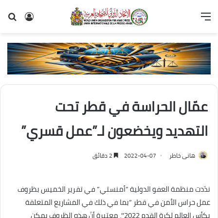
القائمة
تسجيل
بح
الدخول
عن
عمّال الحراسة في قطر تحت
التهديد ويخضعون لـ”عمل قسري”
هانى خاطر
2022-04-07
2 دقائق
ندّدت منظمة العفو الدولية “أمنستي” في تقرير الخميس بظروف
عمل حراس الأمن في قطر “بما في ذلك في المشاريع المتعلقة
بكأس العالم لكرة القدم 2022″، معتبرة أنّ هذه الظروف يمكن