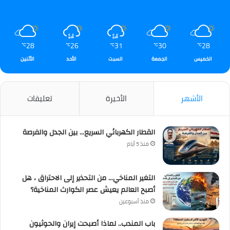
28
26
31
30
28
℃
℃
℃
℃
℃
الخميس
الجمعة
السبت
الأحد
الأثنين
الأشهر
الأخيرة
تعليقات
القطار الكهربائي السريع… بين الجدل والفرصة
منذ 5 أيام
التغير المناخي… من التحذير إلى الاحتراق ، هل
أصبح العالم يعيش عصر الكوارث المناخية؟
منذ أسبوعين
باب المندب.. لماذا أصبحت إيران والحوثيون