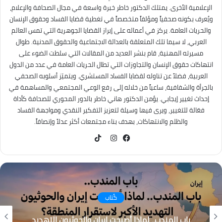
الإعلامية الأخرى. يمتلك الدكتور خاطر خبرة واسعة في مجال الصحافة والإعلام،
ويُعرف بكونه صحفياً ومؤلفاً متخصصاً في تغطية قضايا الفساد وحقوق الإنسان
والحريات العامة. يركز في أعماله على إبراز القضايا الجوهرية التي تمس العالم
العربي، لا سيما تلك المتعلقة بالعدالة الاجتماعية والحقوق المدنية. طوال
مسيرته المهنية، قام بنشر العديد من المقالات التي سلطت الضوء على
انتهاكات حقوق الإنسان والتجاوزات التي تطال الحريات العامة في عدد من الدول
العربية، فضلاً عن تناوله لقضايا الفساد المستشري. ويتميّز أسلوبه الصحفي
بالجرأة والشفافية، ساعياً من خلاله إلى رفع الوعي المجتمعي والمساهمة في
إحداث تغيير إيجابي. يؤمن الدكتور هاني خاطر بالدور المحوري للصحافة كأداة
فعّالة للتغيير، ويرى فيها وسيلة لتعزيز التفكير النقدي ومواجهة الفساد
والظلم والانتهاكات، بهدف بناء مجتمعات أكثر عدلاً وإنصافاً.
TikTok
فيسبوك
انستقرام
كُتاب
باب المندب.. لماذا أصبحت إيران والحوثيون التهديد