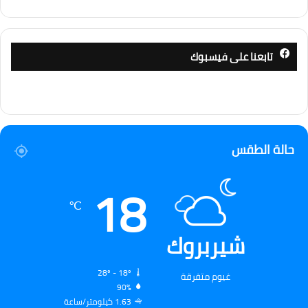
تابعنا على فيسبوك
حالة الطقس
18
℃
شيربروك
28º - 18º
غيوم متفرقة
90%
1.63 كيلومتر/ساعة