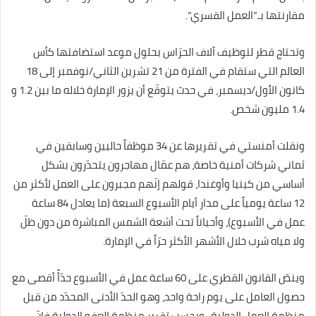
مقارنتها بـ”العمل القسري”.
وتحتاج قطر لتوظيف آلاف الحرّاس بحلول موعد استضافتها كأس
العالم التي ستقام في الفترة من 21 تشرين الثاني/نوفمبر إلى 18
كانون الأول/ديسمبر، في حدث يتوقّع أن يزور الإمارة خلاله ما بين 1.2 و
1.4 مليون شخص.
ونقلت أمنستي في تقريرها عن 34 موظفاً حاليين وسابقين في
ثماني شركات أمنية خاصة، هم عمّال مهاجرون يتحدّرون بشكل
أساسي من كينيا وأوغندا، قولهم إنّهم مجبرون على العمل لأكثر من
12 ساعة يومياً على مدار أيام الأسبوع السبعة (ما يعادل 84 ساعة
عمل في الأسبوع)، وأحياناً تحت أشعة الشمس المباشرة من دون ظلّ
ولا مياه شرب خلال الأشهر الأكثر حرّاً في الإمارة.
وينصّ القانون القطري على 60 ساعة عمل في الأسبوع حدّأً أقصى مع
حصول العامل على يوم راحة واحد، وهو الحدّ الأدنى المحدّد من قبل
منظمة العمل الدولية. وبحسب تقرير منظمة العفو الدولية فإنّ