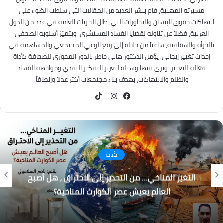
مسيرته المهنية، قام بنشر العديد من المقالات التي سلطت الضوء على
انتهاكات حقوق الإنسان والتجاوزات التي تطال الحريات العامة في عدد من الدول
العربية، فضلاً عن تناوله لقضايا الفساد المستشري. ويتميّز أسلوبه الصحفي
بالجرأة والشفافية، ساعياً من خلاله إلى رفع الوعي المجتمعي والمساهمة في
إحداث تغيير إيجابي. يؤمن الدكتور هاني خاطر بالدور المحوري للصحافة كأداة
فعّالة للتغيير، ويرى فيها وسيلة لتعزيز التفكير النقدي ومواجهة الفساد
والظلم والانتهاكات، بهدف بناء مجتمعات أكثر عدلاً وإنصافاً.
TikTok
فيسبوك
انستقرام
كُتاب
التغير المناخي… من التحذير إلى الاحتراق ، هل أصبح
العالم يعيش عصر الكوارث المناخية؟