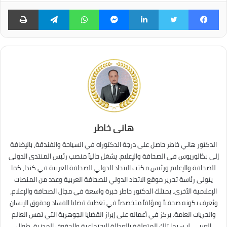
فيسبوك
تويتر
لينكدإن
ماسنجر
واتساب
تيلقرام
طبا
هانى خاطر
الدكتور هاني خاطر حاصل على درجة الدكتوراه في السياحة والفندقة، بالإضافة
إلى بكالوريوس في الصحافة والإعلام. يشغل حالياً منصب رئيس المنتدى الدولى
للصحافة والإعلام ورئيس مكتب الاتحاد الدولي للصحافة العربية في كندا، كما
يتولى رئاسة تحرير موقع الاتحاد الدولي للصحافة العربية وعدد من المنصات
الإعلامية الأخرى. يمتلك الدكتور خاطر خبرة واسعة في مجال الصحافة والإعلام،
ويُعرف بكونه صحفياً ومؤلفاً متخصصاً في تغطية قضايا الفساد وحقوق الإنسان
والحريات العامة. يركز في أعماله على إبراز القضايا الجوهرية التي تمس العالم
العربي، لا سيما تلك المتعلقة بالعدالة الاجتماعية والحقوق المدنية. طوال