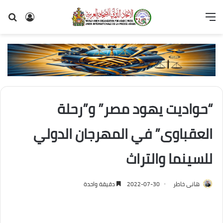
القائمة
تسجيل
بح
الدخول
عن
“حواديت يهود مصر” و”رحلة
العقباوى” في المهرجان الدولي
للسينما والتراث
هانى خاطر
2022-07-30
دقيقة واحدة