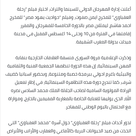
أعلنت إدارة المهرجان الدولي للسينما والتراث، اختيار فيلم “رحلة
العقباوي” للمخرج ايمن صفوت، وفيلم “حواديت يهود مصر” للمخرج
احمد هاشم، ليمثلان مصر بالدورة الخامسة للمهرجان، والمقرر
إقامتها في الفترة من 10 وحتى 14 اغسطس المقبل في مدينة
ميدلت بدولة المغرب الشقيقة.
وذكرت الإعلامية مروة السورى منسقة العلاقات الخارجية بنقابة
المهن السينمائية، إن هذه الدورة تنظمها الجمعية الفنية والثقافية
والبيئية باغرم احولي ببرمجة خصبة ومتنوعة، وبحضور اسبانيا كضيف
شرف، كما تندرج دورة هذه التظاهرة السينمائية، في إطار تفعيل
الإرادة المولوية السامية لصاحب الجلالة الملك محمد السادس نصره
الله، الذي يوليها للعناية الخاصة بالمغاربة المقيمين بالخارج، وموازاة
مع الاحتفال باليوم الوطني للمهاجر.
تدور أحداث فيلم “رحلة العقباوي” حول أسرة “محمد العقباوي” التي
اتخذت من صيد الحيوانات البرية كالأفاعي والعقارب والأرانب والأبراص