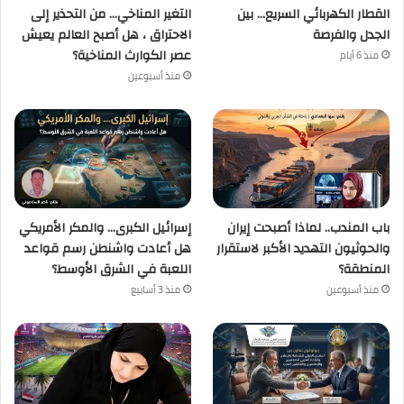
القطار الكهربائي السريع… بين
التغير المناخي… من التحذير إلى
الجدل والفرصة
الاحتراق ، هل أصبح العالم يعيش
عصر الكوارث المناخية؟
منذ 6 أيام
منذ أسبوعين
باب المندب.. لماذا أصبحت إيران
إسرائيل الكبرى… والمكر الأمريكي
والحوثيون التهديد الأكبر لاستقرار
هل أعادت واشنطن رسم قواعد
المنطقة؟
اللعبة في الشرق الأوسط؟
منذ أسبوعين
منذ 3 أسابيع