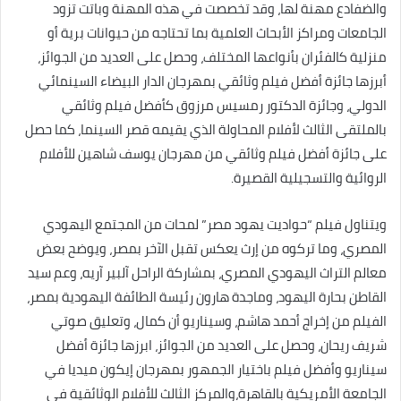
والضفادع مهنة لها، وقد تخصصت في هذه المهنة وباتت تزود
الجامعات ومراكز الأبحاث العلمية بما تحتاجه من حيوانات برية أو
منزلية كالفئران بأنواعها المختلف، وحصل على العديد من الجوائز،
أبرزها جائزة أفضل فيلم وثائقي بمهرجان الدار البيضاء السينمائي
الدولي، وجائزة الدكتور رمسيس مرزوق كأفضل فيلم وثائقي
بالملتقى الثالث لأفلام المحاولة الذي يقيمه قصر السينما، كما حصل
على جائزة أفضل فيلم وثائقي من مهرجان يوسف شاهين للأفلام
الروائية والتسجيلية القصيرة.
ويتناول فيلم “حواديت يهود مصر” لمحات من المجتمع اليهودي
المصري، وما تركوه من إرث يعكس تقبل الآخر بمصر، ويوضح بعض
معالم التراث اليهودي المصري، بمشاركة الراحل آلبير آريه، وعم سيد
القاطن بحارة اليهود، وماجدة هارون رئيسة الطائفة اليهودية بمصر،
الفيلم من إخراج أحمد هاشم، وسيناريو أن كمال، وتعليق صوتي
شريف ريحان، وحصل على العديد من الجوائز، ابرزها جائزة أفضل
سيناريو وأفضل فيلم باختيار الجمهور بمهرجان إيكون ميديا في
الجامعة الأمريكية بالقاهرة،والمركز الثالث للأفلام الوثائقية في