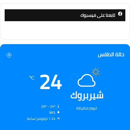
تابعنا على فيسبوك
حالة الطقس
24
℃
شيربروك
29º - 24º
غيوم متفرقة
86%
1.24 كيلومتر/ساعة