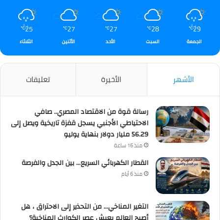
25
27
27
28
29
℃
℃
℃
℃
℃
الجمعة
السبت
الأحد
الأثنين
الثلاثاء
الأشهر
الأخيرة
تعليقات
رسالة قوة من الاقتصاد المصري.. صافي
الاحتياطي الأجنبي يسجل قفزة تاريخية ويصل إلى
56.29 مليار دولار بنهاية يوليو
منذ 16 ساعة
القطار الكهربائي السريع… بين الجدل والفرصة
منذ 6 أيام
التغير المناخي… من التحذير إلى الاحتراق ، هل
أصبح العالم يعيش عصر الكوارث المناخية؟