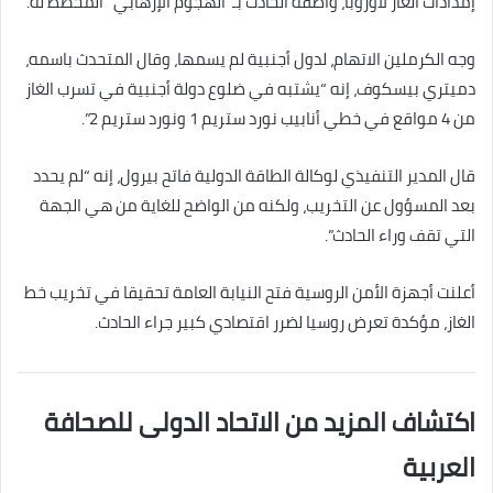
إمدادات الغاز لأوروبا، واصفة الحادث بـ”الهجوم الإرهابي” المخطط له.
وجه الكرملين الاتهام، لدول أجنبية لم يسمها، وقال المتحدث باسمه،
دميتري بيسكوف، إنه “يشتبه في ضلوع دولة أجنبية في تسرب الغاز
من 4 مواقع في خطي أنابيب نورد ستريم 1 ونورد ستريم 2”.
قال المدير التنفيذي لوكالة الطاقة الدولية فاتح بيرول، إنه “لم يحدد
بعد المسؤول عن التخريب، ولكنه من الواضح للغاية من هي الجهة
التي تقف وراء الحادث”.
أعلنت أجهزة الأمن الروسية فتح النيابة العامة تحقيقا في تخريب خط
الغاز، مؤكدة تعرض روسيا لضرر اقتصادي كبير جراء الحادث.
اكتشاف المزيد من الاتحاد الدولى للصحافة
العربية