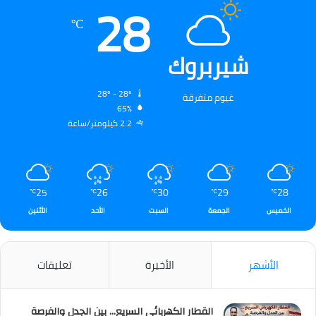
28
℃
شيربروك
28º - 28º
غيوم متفرقة
65%
2.2 كيلومتر/ساعة
25
26
30
29
28
℃
℃
℃
℃
℃
الخميس
الجمعة
السبت
الأحد
الأثنين
الأشهر
الأخيرة
تعليقات
القطار الكهربائي السريع… بين الجدل والفرصة