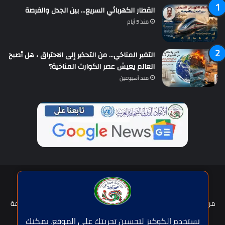
القطار الكهربائي السريع… بين الجدل والفرصة
منذ 5 أيام
التغير المناخي… من التحذير إلى الاحتراق ، هل أصبح
العالم يعيش عصر الكوارث المناخية؟
منذ أسبوعين
حقوق النشر © | جميع الحقوق محفوظة للاتحاد الدولى للصحافة العربية
2026
من نحن؟
هيئة التحرير
عضوية الإتحاد
سياسة الخصوصية
شروط الخدمة
للإعلان
اتصل بنا
نستخدم الكوكيز لتحسين تجربتك على الموقع. يمكنك