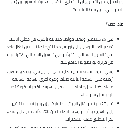
إجراء مزيد من التحليل، لن نستطيع التكهن بهوية المسؤولين (عن
الضرر الذي لحق بخط الأنابيب)”.
ماذا حدث؟
في 26 سبتمبر، وقعت حوادث متتالية بالقرب من خطي أنابيب
تصدير الغاز الروسي إلى أوروبا، مما نتج عنها تسريبن للغاز واحد
في “السيل الشمالي -1” وآخر في “السيل الشمالي- 2” بالقرب
من جزيرة بورنهولم الدنماركية.
وفي اليوم نفسه، سجل جهاز قياس الزلازل في بورنهولم، هزة
أرضية على الساعة الثانية صباحا وهزة أخرى الساعة السابعة
مساء. كما سجل علماء الزلازل في السويد انفجارات قوية تحت
البحر قبل تسرب الغاز.
في 27 سبتمبر، قال الجيش الدنماركي إن بحوزته صورا تشير
إلى ظهور دوائر يتراوح قطرها ما بين 200 وألف متر على سطح
بحر البلطيق عقب التفجيرات.