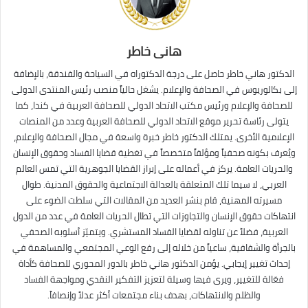
هانى خاطر
الدكتور هاني خاطر حاصل على درجة الدكتوراه في السياحة والفندقة، بالإضافة
إلى بكالوريوس في الصحافة والإعلام. يشغل حالياً منصب رئيس المنتدى الدولى
للصحافة والإعلام ورئيس مكتب الاتحاد الدولي للصحافة العربية في كندا، كما
يتولى رئاسة تحرير موقع الاتحاد الدولي للصحافة العربية وعدد من المنصات
الإعلامية الأخرى. يمتلك الدكتور خاطر خبرة واسعة في مجال الصحافة والإعلام،
ويُعرف بكونه صحفياً ومؤلفاً متخصصاً في تغطية قضايا الفساد وحقوق الإنسان
والحريات العامة. يركز في أعماله على إبراز القضايا الجوهرية التي تمس العالم
العربي، لا سيما تلك المتعلقة بالعدالة الاجتماعية والحقوق المدنية. طوال
مسيرته المهنية، قام بنشر العديد من المقالات التي سلطت الضوء على
انتهاكات حقوق الإنسان والتجاوزات التي تطال الحريات العامة في عدد من الدول
العربية، فضلاً عن تناوله لقضايا الفساد المستشري. ويتميّز أسلوبه الصحفي
بالجرأة والشفافية، ساعياً من خلاله إلى رفع الوعي المجتمعي والمساهمة في
إحداث تغيير إيجابي. يؤمن الدكتور هاني خاطر بالدور المحوري للصحافة كأداة
فعّالة للتغيير، ويرى فيها وسيلة لتعزيز التفكير النقدي ومواجهة الفساد
والظلم والانتهاكات، بهدف بناء مجتمعات أكثر عدلاً وإنصافاً.