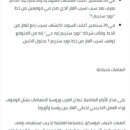
في 28 سبتمبر، أعلنت السلطات السويدية والدنماركية، أنه لم
يعرف بعد سبب تسرب الغاز الذي صدر في موقعين من خط
“نورد ستريم 1”.
في 29 سبتمبر، أعلنت السويد اكتشاف تسرب رابع للغاز من
الخط. وقالت شركة “نورد ستريم إيه. جي.” إنه من المتوقع
توقف تسرب الغاز من خط نورد ستريم 1 بحلول الاثنين.
اتهامات متبادلة
على مدار الأيام الماضية، تبادل الغرب وروسيا الاتهامات بشأن الوقوف
وراء العمل التخريبي لخطي الغاز بين روسيا وأوروبا.
اتهمت كييف، موسكو، بتنفيذها لعملية تخريب تستهدف وقف