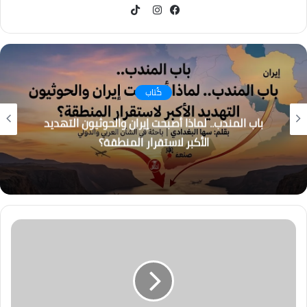
TikTok
فيسبوك
انستقرام
كُتاب
باب المندب.. لماذا أصبحت إيران والحوثيون التهديد
الأكبر لاستقرار المنطقة؟