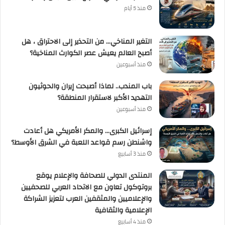
منذ 5 أيام
التغير المناخي… من التحذير إلى الاحتراق ، هل
أصبح العالم يعيش عصر الكوارث المناخية؟
منذ أسبوعين
باب المندب.. لماذا أصبحت إيران والحوثيون
التهديد الأكبر لاستقرار المنطقة؟
منذ أسبوعين
إسرائيل الكبرى… والمكر الأمريكي هل أعادت
واشنطن رسم قواعد اللعبة في الشرق الأوسط؟
منذ 3 أسابيع
المنتدى الدولي للصحافة والإعلام يوقع
بروتوكول تعاون مع الاتحاد العربي للصحفيين
والإعلاميين والمثقفين العرب لتعزيز الشراكة
الإعلامية والثقافية
منذ 4 أسابيع