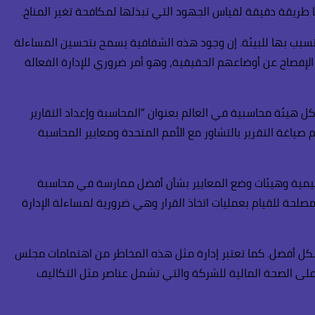
ينا طريقة دقيقة لقياس الجهود التي تبذلها لمكافحة تغير المناخ.
تتسبب بها للبيئة. إن وجود هذه الشفافية يسمح بتحسين المساءلة
لإفصاح عن أوضاعهم الحقيقية، وهو أمر ضروري للإدارة الفعالة
اغة تقرير مفصل مع خبراء دوليين من كل هيئة محاسبية في العالم بعنوان “المحاسبة وإعداد التقارير
تكاليف والمسؤوليات البيئية”. وكان ذلك تحت إشراف جمعية المحاسبين القانونيين العربية (ASCA) التي أنشأتها في عام 1984، وتم صياغة التقرير بالتشاور مع الأمم المتحدة ومعايير المحاسبة
ظيمية وهيئات وضع المعايير بشأن أفضل ممارسة في محاسبة
حة للقيام بعمليات اتخاذ القرار وهي ضرورية لمساءلة الإدارة
 بشكل أفضل. كما تعتبر إدارة مثل هذه المخاطر من اهتمامات مجلس
 على الصحة المالية للشركة والتي تشمل عناصر مثل التكاليف