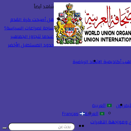
شاهد أيضاً
إغلاق
هل أصبحت كرة القدم
ساحة لصراعات السياسة؟
عندما تتجاوز الجماهير
حدود المستطيل الأخضر
ليفزيون
العربية
العربية
Français
 ومواجهة التغيرات
تسجيل