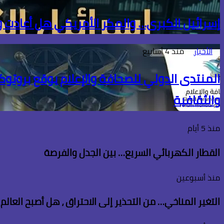
إسرائيل الكبرى… والمكر الأمريكي هل أعادت
الأخبار
منذ 4 أسابيع
المنتدى الدولي للصحافة والإعلام يوقع بروتوكو
والثقافية
منذ 5 أيام
القطار الكهربائي السريع… بين الجدل والفرصة
منذ أسبوعين
التغير المناخي… من التحذير إلى الاحتراق ، هل أصبح العال