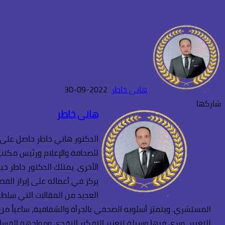
هانى خاطر
2022-09-30
تويتر
طباعة
تيلقرام
واتساب
ماسنجر
ماسنجر
لينكدإن
فيسبوك
شاركها
هانى خاطر
الدكتور هاني خاطر حاصل على د
للصحافة والإعلام ورئيس مكتب ا
الأخرى. يمتلك الدكتور خاطر خب
يركز في أعماله على إبراز القض
العديد من المقالات التي سلطت 
المستشري. ويتميّز أسلوبه الصحفي بالجرأة والشفافية، ساعياً من
للتغيير، ويرى فيها وسيلة لتعزيز التفكير النقدي ومواجهة الفساد 