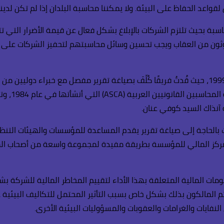
 لقواعد الحفاظ على البيئة. ولا يمكننا محاسبة البلدان إذا لم تكن لد
سبة بحيث تلتزم الشركات بالإبلاغ بشكل فعال عن قيمة الأضرار التي 
ملوثون من العقاب ويجب تحسين وسائل محاسبتهم لتحفيز الشركات على ا
لقد تحدثت عن هذا النوع من التكاليف البيئية فيما سبق، في العام 1999، حيث قُدتُ فريقًا كُلِّفَ بصي
المالية لل
الحاجة إلى صياغة تقرير يقدم المساعدة للمؤسسات والهيئات التن
لمركز المالي للمؤسسة بطريقة مفيدة لمجموعة واسعة من أصحاب المصل
ومات المالية المتعلقة بهذا الأداء لتقييم المخاطر المالية للشركة
تم المالكون بذلك بشكل خاص بسبب التأثير المحتمل للتكاليف البيئية
لنفايات والغرامات والعقوبات والمسؤوليات البيئية الأخرى.