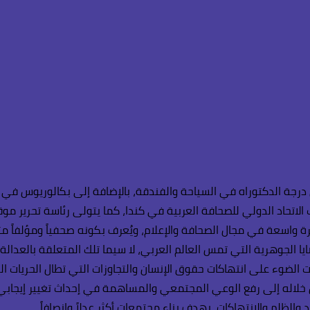
رجة الدكتوراه في السياحة والفندقة، بالإضافة إلى بكالوريوس في ا
لاتحاد الدولي للصحافة العربية في كندا، كما يتولى رئاسة تحرير موقع
رة واسعة في مجال الصحافة والإعلام، ويُعرف بكونه صحفياً ومؤلفاً م
ايا الجوهرية التي تمس العالم العربي، لا سيما تلك المتعلقة بالعدال
الضوء على انتهاكات حقوق الإنسان والتجاوزات التي تطال الحريات الع
 خلاله إلى رفع الوعي المجتمعي والمساهمة في إحداث تغيير إيجابي. 
والظلم والانتهاكات، بهدف بناء مجتمعات أكثر عدلاً وإنصافاً.