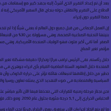
بعد أن تم إعداد التقرير الذي أشرتُ إليه بجهد كبير مع إسهامات من
الاطلاع على التقرير والنقاش حوله بنجاح، قال السفير الأمريكي إنه لا
حفظ التقرير دون إجراء.
إن العمل الجماعي من قبل جميع دول العالم لا يعني شيئًا إذا لم تت
بنيتها التحتية ال
مؤتمر تغير المناخ.
خلال رئاسته، نفى الرئيس ترامب مرارًا وتكرارًا حقيقة مشكلة تغير المن
خطير من خلال إطلاقها لانبعاثات هائلة تؤثر على حرارة الكوكب وأن هن
السياسية والاقتصادية في ضوء التهديد الذي يمثله تعاون روسيا والصين
الاحتباس الحراري إلى 5,1 درجة مئوية بحلول عام 2050. ومع ذلك، فإن هذا يتطلب خفضًا عميقًا للانبعاثات ويتطلب من الصين والولايات المتحدة العمل بجدية في هذا الصدد.
ما لم يتم اتخاذ إجراءات الآن، ستغرق بعض البلدان قريبًا تحت الماء