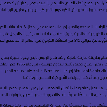
 خبراء من جميع أنحاء العالم، طلب مني السيد كوفي عنان أن أقدمه إ
 يمكنه قبول التقرير لأن الكونغرس الأميركي لن يقبل تطبيق الإجراءات 
خذ الولايات المتحدة والصين إجراءات حقيقية في مجال كبح انبعاثات ا
صناعية الضخمة، وهي مسؤولة عن 30٪ من الانبعاثات الكربونية العالمية وحرق نصف إمدادات الفح
الصفر. أما ثاني أكبر ملوث فهو الولايات المتحدة الأمريكية، وهي مسؤولة عن حوالي 15٪ 
اخ بطريقة صارخة للغاية. ولقد قدّم الرئيس بايدن وعودًا كبيرة بشأن ال
المتحدة خلال العقود الستة ا
اك حاجة مُلّحة لاتخاذ إجراءات لمعالجة ذلك. لقد كانت صناعة الحفريات
 ربما أعاقت الإجراءات الأمريكية للحد من انبعاثاتها.
 وسنشهد عددًا غير مسبوقًا من الكوارث الطبيعية، بما في ذلك موجات ا