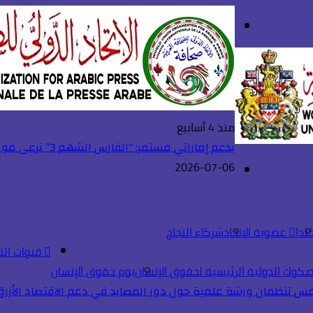
بحث
تسجيل
عن
الدخول
منذ 4 أسابيع
بدعم إماراتي مستمر: “الفارس الشهم 3” ترعى مواهب أكاديمية الاتحاد الرياضية
2026-07-06
القائمة
ندا
عضوية الاتحاد
شركاء النجاح
قنوات الت
صكوك الدولية الرئيسية لحقوق الإنسان
يوم حقوق الإنسان
 تنظمان ورشة علمية حول دور المصايد في دعم الاقتصاد الأزرق