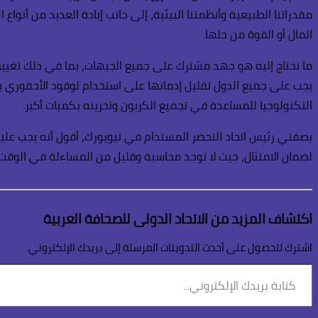
مقدراتنا الطبيعية وأنظمتنا البيئية، إلى جانب إبادة العديد من أنوا
المال أو القوة من حلها.
ما نحتاج إليه هو جهد مشترك على جميع الجبهات، بما في ذلك تغيير أ
يجب على جميع الدول تقليل إدمانها على استخدام لوقود الأحفوري بش
التكنولوجيا للمساعدة في تجميع الكربون وتخزينه بكميات أكبر.
بصفتي رئيس اتحاد التحضر المستدام في نيويورك، أقول أنه يجب علينا
لضمان الامتثال، حيث لا توجد محاسبة وقليل من المساءلة في الوقت 
اكتشاف المزيد من الاتحاد الدولى للصحافة العربية
اشترك للحصول على أحدث التدوينات المرسلة إلى بريدك الإلكتروني.
كتابة
بريدك
الإلكتروني...