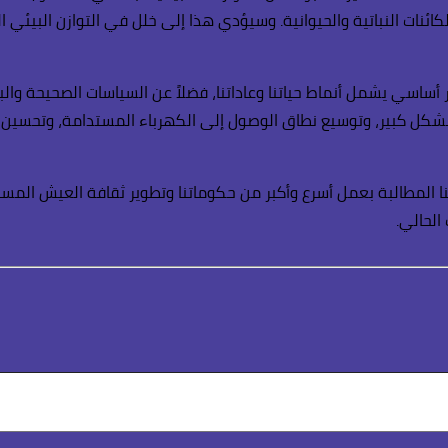
ع الكائنات النباتية والحيوانية. وسيؤدي هذا إلى خلل في التوازن البي
ساسي يشمل أنماط حياتنا وعاداتنا، فضلاً عن السياسات الصحيحة والبن
كل كبير، وتوسيع نطاق الوصول إلى الكهرباء المستدامة، وتحسين كفاء
 المطالبة بعمل أسرع وأكبر من حكوماتنا وتطوير ثقافة العيش المستدا
الحالي.