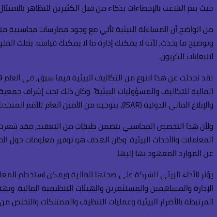
حيث يتم التلاعب بالإحصاءات بذكاء من قبل الكثيرين للتظاهر بالامتثال
من الواضح أن المساءلة البيئية تأتي مع وجود ممارسات محاسبية منا
وتوضيح ما يحدث، لأنه لا يمكنك إدارة ما لا يمكنك قياسه. يفلت ال
لانبعاثات الكربون.
والإبلاغ المالي الدولية (ISAR)، بتوجيه من الأمين العام للأمم المتحدة آنذاك السيد كوفي عنان.
ولأن هذا التخصص المحاسبي يتضمن طبقات من التعقيد، فقد شعرت ب
المعاملات والأحداث البيئية. وكان الهدف هو توفير معلومات حول ا
عن الموارد المعهود بها إليها.
يؤثر الأداء البيئي للشركة على صحتها المالية ويمكن استخدام المعل
الإدارة والمساهمين والمستثمرين والهيئات التنظيمية المالية. ويه
المرتبطة بالأضرار البيئية وعمليات التنظيف والممتلكات والتخلص من ا