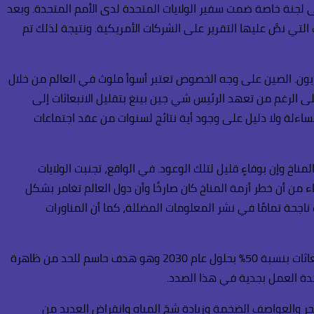
لى لجنة خاصة ضمت سفير الولايات المتحدة لدى الأمم المتحدة. وبعد
التي نصَّ عليها التقرير على الشركات الأمريكية. ونتيجة لذلك تم
لكربون. الصين على وجه الخصوص تعتبر أسوأ ملوث في العالم من خلال
م في العالم كل عام على الرغم من تعهد الرئيس شي جين بينغ بتقليل الانبعاثات إلى
من انبعاثات الكربون في العالم. لا أحد يخضع للمساءلة ولا دليل على وجود أية نتائج لسنوات من عقد اجتماعات
مناخ وإن بوفاءٍ قليل لتلك الوعود. في الواقع، تجنبت الولايات
لماضية القيام بأي اجراء جوهري في مجال تغير المناخ. ومنذ رئاسة ليندون جونسون في عام 1965 حذّر العلماء من أن خطر أزمة المناخ كان صارخًا وأن دول العالم تغامر بشكل
 ناجحة تمامًا في نشر المعلومات المضللة، كما أن المناورات
نحن نجتاز مرحلة زمنية للقرارات التي نتخذها فيها الآن تأثير مباشر على مستقبل حياة وبقاء الأجيال القادمة. لا يزال من الممكن خفض الانبعاثات بنسبة 50٪ بحلول عام 2030 وهو هدف حاسم للحد من ظاهرة
لحر والعواصف الضخمة وزيادة شحّ المياه وانقراض العديد من