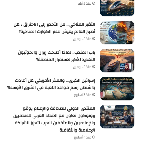
منذ 5 أيام
التغير المناخي… من التحذير إلى الاحتراق ، هل
أصبح العالم يعيش عصر الكوارث المناخية؟
منذ أسبوعين
باب المندب.. لماذا أصبحت إيران والحوثيون
التهديد الأكبر لاستقرار المنطقة؟
منذ أسبوعين
إسرائيل الكبرى… والمكر الأمريكي هل أعادت
واشنطن رسم قواعد اللعبة في الشرق الأوسط؟
منذ 3 أسابيع
المنتدى الدولي للصحافة والإعلام يوقع
بروتوكول تعاون مع الاتحاد العربي للصحفيين
والإعلاميين والمثقفين العرب لتعزيز الشراكة
الإعلامية والثقافية
منذ 4 أسابيع