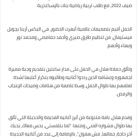
صيف 2022، مع طلاب تربية رياضية بنات بالإسكندرية.
الحفل أقيم بتصميمات عالمية أبهرت الحضور، في اليكس أرينا بچويل
فيستيفال، من تنظيم طارق صبري وأحمد حمامصي ومحمد نور
وبهاء وأدهم.
وتألق حمادة هلال في الحفل على مدار ساعتين بتقديم وجبة مميزة
لجمهوره وعشاقه الذين رددوا أغانيه وطالبوه بتكرار أغلبها لشدة
تعلقهم بها طوال الحفل، وسط عاصفة من هتافات وصيحات الإعجاب
والرقص.
وقدم هلال، باقة متنوعة من أبرز أغانيه القديمة والحديثة التي تألق
بها طوال مشواره الفني ومنها: “لما بتلمسني، بحس معاك، بحبك
آخر حاجة، جمالها، مش هقول”، بالإضافة إلى عدد من أغانيه الجديدة