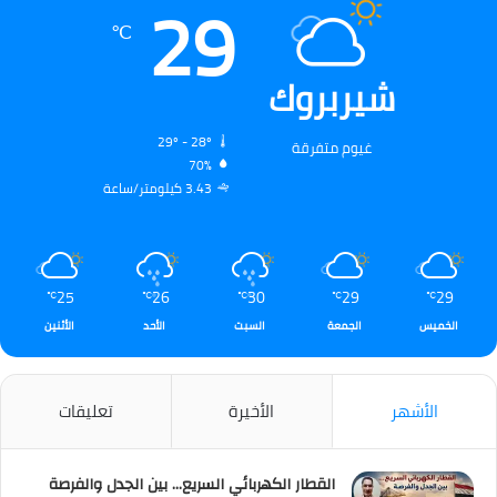
29
℃
شيربروك
29º - 28º
غيوم متفرقة
70%
3.43 كيلومتر/ساعة
25
26
30
29
29
℃
℃
℃
℃
℃
الخميس
الجمعة
السبت
الأحد
الأثنين
الأشهر
الأخيرة
تعليقات
القطار الكهربائي السريع… بين الجدل والفرصة