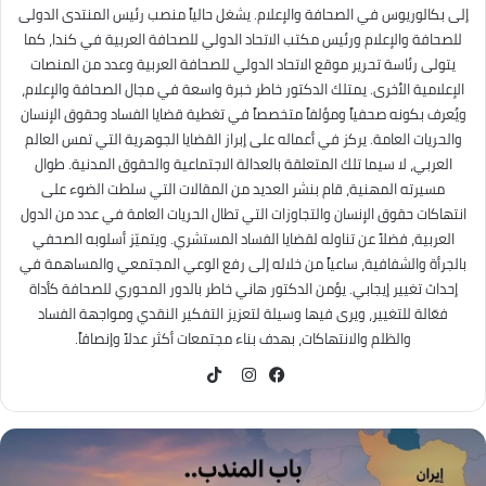
إلى بكالوريوس في الصحافة والإعلام. يشغل حالياً منصب رئيس المنتدى الدولى
للصحافة والإعلام ورئيس مكتب الاتحاد الدولي للصحافة العربية في كندا، كما
يتولى رئاسة تحرير موقع الاتحاد الدولي للصحافة العربية وعدد من المنصات
الإعلامية الأخرى. يمتلك الدكتور خاطر خبرة واسعة في مجال الصحافة والإعلام،
ويُعرف بكونه صحفياً ومؤلفاً متخصصاً في تغطية قضايا الفساد وحقوق الإنسان
والحريات العامة. يركز في أعماله على إبراز القضايا الجوهرية التي تمس العالم
العربي، لا سيما تلك المتعلقة بالعدالة الاجتماعية والحقوق المدنية. طوال
مسيرته المهنية، قام بنشر العديد من المقالات التي سلطت الضوء على
انتهاكات حقوق الإنسان والتجاوزات التي تطال الحريات العامة في عدد من الدول
العربية، فضلاً عن تناوله لقضايا الفساد المستشري. ويتميّز أسلوبه الصحفي
بالجرأة والشفافية، ساعياً من خلاله إلى رفع الوعي المجتمعي والمساهمة في
إحداث تغيير إيجابي. يؤمن الدكتور هاني خاطر بالدور المحوري للصحافة كأداة
فعّالة للتغيير، ويرى فيها وسيلة لتعزيز التفكير النقدي ومواجهة الفساد
والظلم والانتهاكات، بهدف بناء مجتمعات أكثر عدلاً وإنصافاً.
TikTok
فيسبوك
انستقرام