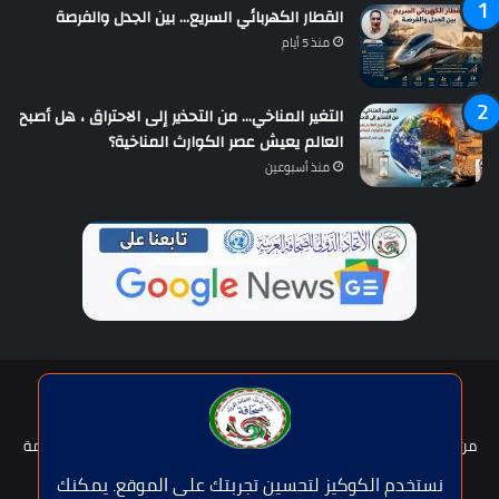
القطار الكهربائي السريع… بين الجدل والفرصة
منذ 5 أيام
التغير المناخي… من التحذير إلى الاحتراق ، هل أصبح
العالم يعيش عصر الكوارث المناخية؟
منذ أسبوعين
حقوق النشر © | جميع الحقوق محفوظة للاتحاد الدولى للصحافة العربية
2026
من نحن؟
هيئة التحرير
عضوية الإتحاد
سياسة الخصوصية
شروط الخدمة
للإعلان
اتصل بنا
نستخدم الكوكيز لتحسين تجربتك على الموقع. يمكنك