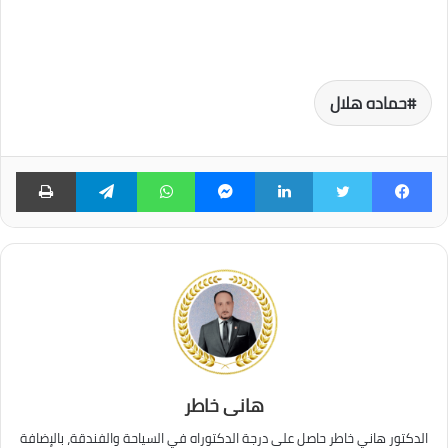
حماده هلال
فيسبوك
تويتر
لينكدإن
ماسنجر
واتساب
تيلقرام
طبا
هانى خاطر
الدكتور هاني خاطر حاصل على درجة الدكتوراه في السياحة والفندقة، بالإضافة