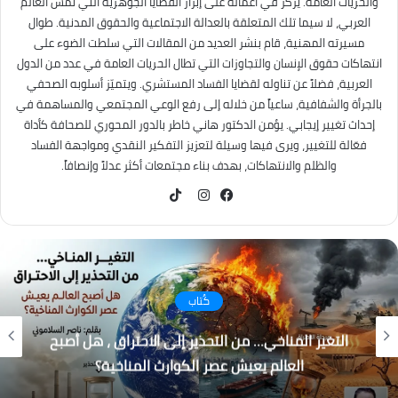
والحريات العامة. يركز في أعماله على إبراز القضايا الجوهرية التي تمس العالم
العربي، لا سيما تلك المتعلقة بالعدالة الاجتماعية والحقوق المدنية. طوال
مسيرته المهنية، قام بنشر العديد من المقالات التي سلطت الضوء على
انتهاكات حقوق الإنسان والتجاوزات التي تطال الحريات العامة في عدد من الدول
العربية، فضلاً عن تناوله لقضايا الفساد المستشري. ويتميّز أسلوبه الصحفي
بالجرأة والشفافية، ساعياً من خلاله إلى رفع الوعي المجتمعي والمساهمة في
إحداث تغيير إيجابي. يؤمن الدكتور هاني خاطر بالدور المحوري للصحافة كأداة
فعّالة للتغيير، ويرى فيها وسيلة لتعزيز التفكير النقدي ومواجهة الفساد
والظلم والانتهاكات، بهدف بناء مجتمعات أكثر عدلاً وإنصافاً.
TikTok
فيسبوك
انستقرام
كُتاب
التغير المناخي… من التحذير إلى الاحتراق ، هل أصبح
العالم يعيش عصر الكوارث المناخية؟