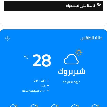
تابعنا على فيسبوك
حالة الطقس
28
℃
شيربروك
28º - 28º
غيوم متفرقة
75%
0.41 كيلومتر/ساعة