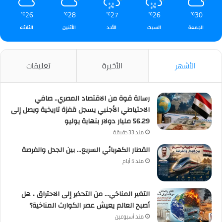
26
28
27
26
30
℃
℃
℃
℃
℃
الجمعة
السبت
الأحد
الأثنين
الثلاثاء
الأشهر
الأخيرة
تعليقات
رسالة قوة من الاقتصاد المصري.. صافي
الاحتياطي الأجنبي يسجل قفزة تاريخية ويصل إلى
56.29 مليار دولار بنهاية يوليو
منذ 33 دقيقة
القطار الكهربائي السريع… بين الجدل والفرصة
منذ 5 أيام
التغير المناخي… من التحذير إلى الاحتراق ، هل
أصبح العالم يعيش عصر الكوارث المناخية؟
منذ أسبوعين