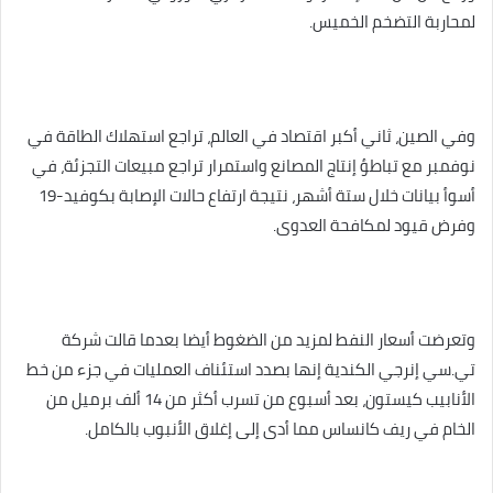
لمحاربة التضخم الخميس.
وفي الصين، ثاني أكبر اقتصاد في العالم، تراجع استهلاك الطاقة في
نوفمبر مع تباطؤ إنتاج المصانع واستمرار تراجع مبيعات التجزئة، في
أسوأ بيانات خلال ستة أشهر، نتيجة ارتفاع حالات الإصابة بكوفيد-19
وفرض قيود لمكافحة العدوى.
وتعرضت أسعار النفط لمزيد من الضغوط أيضا بعدما قالت شركة
تي.سي إنرجي الكندية إنها بصدد استئناف العمليات في جزء من خط
الأنابيب كيستون، بعد أسبوع من تسرب أكثر من 14 ألف برميل من
الخام في ريف كانساس مما أدى إلى إغلاق الأنبوب بالكامل.