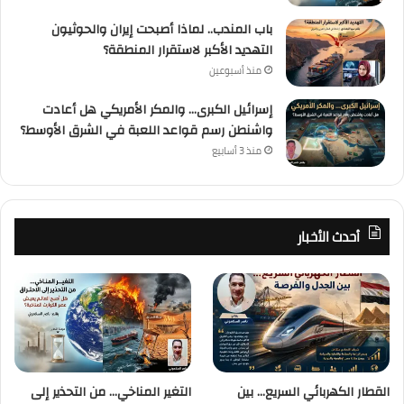
باب المندب.. لماذا أصبحت إيران والحوثيون
التهديد الأكبر لاستقرار المنطقة؟
منذ أسبوعين
إسرائيل الكبرى… والمكر الأمريكي هل أعادت
واشنطن رسم قواعد اللعبة في الشرق الأوسط؟
منذ 3 أسابيع
أحدث الأخبار
القطار الكهربائي السريع… بين
التغير المناخي… من التحذير إلى