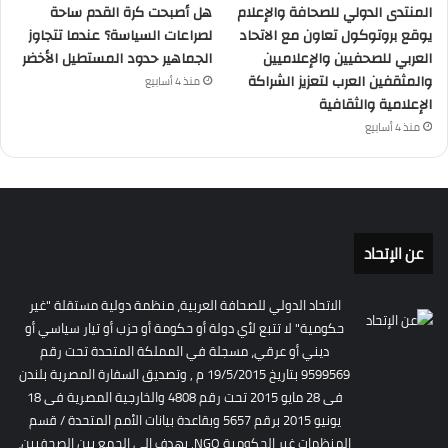
المنتدى الدولي للصحافة والإعلام
هل أصبحت كرة القدم ساحة
يوقع بروتوكول تعاون مع الاتحاد
لصراعات السياسة؟ عندما تتجاوز
العربي للصحفيين والإعلاميين
الجماهير حدود المستطيل الأخضر
والمثقفين العرب لتعزيز الشراكة
منذ 4 أسابيع
الإعلامية والثقافية
منذ 4 أسابيع
عن الإتحاد
الاتحاد الدولي للصحافة العربية، منظمة دولية مستقلة "غير
حكومية" لا تتبع لأي دولة أو حكومة أو حزب أو تيار سياسي أو
ديني أو عرقي، مسجلة في المملكة المتحدة تحت رقم
9599569 بتاريخ 19/5/2015 م , وتصديق السفارة المصرية بلندن
فى 28 مايو 2015 تحت رقم 4808 والخارجية المصرية فى 18
يونيو 2015 برقم 5657 وبقاعدة بيانات الأمم المتحدة / قسم
المنظمات غير الحكومية NGO. يهدف إلى الجمع بين الصحفيين،