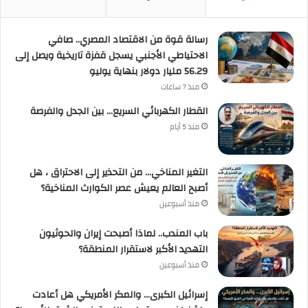
رسالة قوة من الاقتصاد المصري.. صافي
الاحتياطي الأجنبي يسجل قفزة تاريخية ويصل إلى
56.29 مليار دولار بنهاية يوليو
منذ 7 ساعات
القطار الكهربائي السريع… بين الجدل والفرصة
منذ 5 أيام
التغير المناخي… من التحذير إلى الاحتراق ، هل
أصبح العالم يعيش عصر الكوارث المناخية؟
منذ أسبوعين
باب المندب.. لماذا أصبحت إيران والحوثيون
التهديد الأكبر لاستقرار المنطقة؟
منذ أسبوعين
إسرائيل الكبرى… والمكر الأمريكي هل أعادت