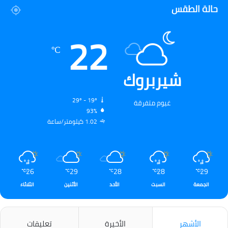
حالة الطقس
22
℃
شيربروك
29º - 19º
غيوم متفرقة
93%
1.02 كيلومتر/ساعة
26
29
28
28
29
℃
℃
℃
℃
℃
الجمعة
السبت
الأحد
الأثنين
الثلاثاء
الأشهر
الأخيرة
تعليقات