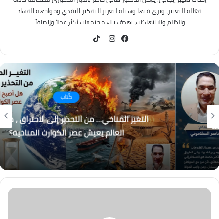
فعّالة للتغيير، ويرى فيها وسيلة لتعزيز التفكير النقدي ومواجهة الفساد
والظلم والانتهاكات، بهدف بناء مجتمعات أكثر عدلاً وإنصافاً.
TikTok
فيسبوك
انستقرام
كُتاب
التغير المناخي… من التحذير إلى الاحتراق ، هل أصبح
العالم يعيش عصر الكوارث المناخية؟