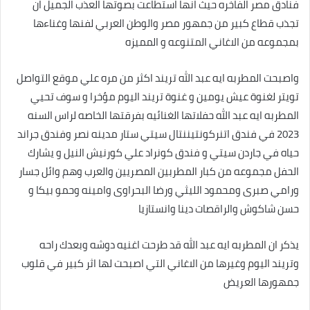
فنادق مصر الفاخره حيث انها استطاعت بصوتها العذب الجميل ان
تجذب قطاع كبير من جمهور مصر والوطن العربي لفنها وغناءها
بمجموعه من الاغاني المتنوعه و المميزه
واصبحت المطربه ايه عبد الله تريند اكثر من مره علي موقع التواصل
تويتر لغنوة عيش يومين و غنوة تريند اليوم مؤخرا و سوف تحيي
المطربه ايه عبد الله حفلاتها الغنائيه بفرقتها الخاصه لراس السنه
2023 في فندق اتنركونتيننتال سيتي ستار مدينه نصر وفندق جراند
حياه في جاردن سيتي و فندق كونراد علي كورنيش النيل و يشارك
الحفل مجموعه من كبار المطربين المصريين والعرب وهم وائل جسار
ورامي صبرى ومحمود الليثي ورضا البحراوى وامينه وحمو بيكا و
حسن شاكوش والراقصات دينا وانستازيا
يذكر ان المطربه ايه عبد الله قد طرحت اغنيه دوشه وبعدك راحه
وتريند اليوم وغيرها من الاغاني التي اصبحت لها اثر كبير في قلوب
جمهورها العريض