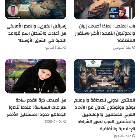
باب المندب.. لماذا أصبحت إيران
إسرائيل الكبرى… والمكر الأمريكي
والحوثيون التهديد الأكبر لاستقرار
هل أعادت واشنطن رسم قواعد
المنطقة؟
اللعبة في الشرق الأوسط؟
منذ أسبوعين
منذ 3 أسابيع
المنتدى الدولي للصحافة والإعلام
هل أصبحت كرة القدم ساحة
يوقع بروتوكول تعاون مع الاتحاد
لصراعات السياسة؟ عندما تتجاوز
العربي للصحفيين والإعلاميين
الجماهير حدود المستطيل الأخضر
والمثقفين العرب لتعزيز الشراكة
2026-07-07
الإعلامية والثقافية
منذ 4 أسابيع