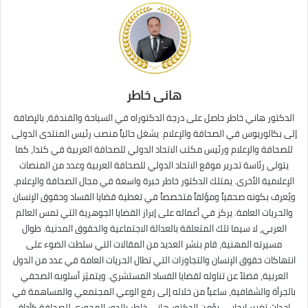
هانى خاطر
الدكتور هاني خاطر حاصل على درجة الدكتوراه في السياحة والفندقة، بالإضافة
إلى بكالوريوس في الصحافة والإعلام. يشغل حالياً منصب رئيس المنتدى الدولى
للصحافة والإعلام ورئيس مكتب الاتحاد الدولي للصحافة العربية في كندا، كما
يتولى رئاسة تحرير موقع الاتحاد الدولي للصحافة العربية وعدد من المنصات
الإعلامية الأخرى. يمتلك الدكتور خاطر خبرة واسعة في مجال الصحافة والإعلام،
ويُعرف بكونه صحفياً ومؤلفاً متخصصاً في تغطية قضايا الفساد وحقوق الإنسان
والحريات العامة. يركز في أعماله على إبراز القضايا الجوهرية التي تمس العالم
العربي، لا سيما تلك المتعلقة بالعدالة الاجتماعية والحقوق المدنية. طوال
مسيرته المهنية، قام بنشر العديد من المقالات التي سلطت الضوء على
انتهاكات حقوق الإنسان والتجاوزات التي تطال الحريات العامة في عدد من الدول
العربية، فضلاً عن تناوله لقضايا الفساد المستشري. ويتميّز أسلوبه الصحفي
بالجرأة والشفافية، ساعياً من خلاله إلى رفع الوعي المجتمعي والمساهمة في
إحداث تغيير إيجابي. يؤمن الدكتور هاني خاطر بالدور المحوري للصحافة كأداة