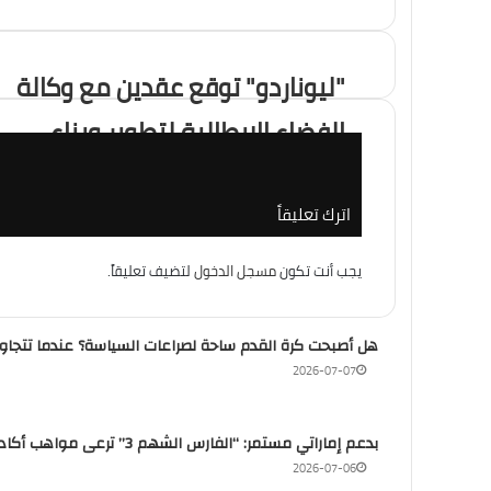
منذ 6 أيام
القطار الكهربائي السريع… بين الجدل وال
"ليوناردو" توقع عقدين مع وكالة
الفضاء الإيطالية لتطوير وبناء
منذ أسبوعين
التغير المناخي… من التحذير إلى الاحتراق
كاميرات "بلاتينو" لرصد الأرض
اترك تعليقاً
منذ أسبوعين
يجب أنت تكون
مسجل الدخول
لتضيف تعليقاً.
باب المندب.. لماذا أصبحت إيران والحوثيون
هل أصبحت كرة القدم ساحة لصراعات السياسة؟ عندما تتجاوز
2026-07-07
منذ 3 أسابيع
بدعم إماراتي مستمر: “الفارس الشهم 3” ترعى مواهب أكاديمية الاتحاد الرياضية
2026-07-06