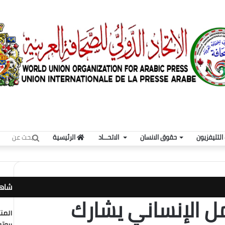
بحث
لتليفزيون
حقوق الانسان
الاتحـــاد
الرئيسية
عن
شاهد
مل الإنساني يشارك
المن