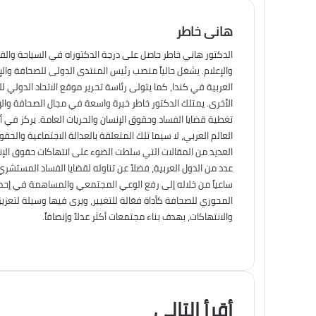
هانى خاطر
الدكتور هاني خاطر حاصل على درجة الدكتوراه في السياحة والف
والإعلام. يشغل حالياً منصب رئيس المنتدى الدولى للصحافة وال
العربية في كندا، كما يتولى رئاسة تحرير موقع الاتحاد الدولي ل
الأخرى. يمتلك الدكتور خاطر خبرة واسعة في مجال الصحافة والإ
تغطية قضايا الفساد وحقوق الإنسان والحريات العامة. يركز في أ
العالم العربي، لا سيما تلك المتعلقة بالعدالة الاجتماعية والح
العديد من المقالات التي سلطت الضوء على انتهاكات حقوق الإنس
عدد من الدول العربية، فضلاً عن تناوله لقضايا الفساد المستشري
ساعياً من خلاله إلى رفع الوعي المجتمعي والمساهمة في إحداث 
المحوري للصحافة كأداة فعّالة للتغيير، ويرى فيها وسيلة لتعزي
والانتهاكات، بهدف بناء مجتمعات أكثر عدلاً وإنصافاً.
أقرأ التالي