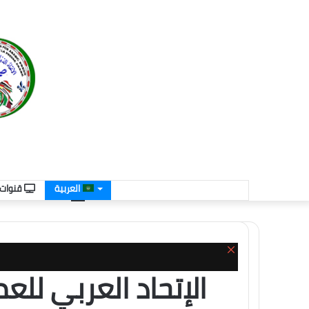
العربية
قنوات ا
إغلاق
الإتحاد العربي للع