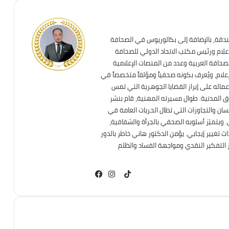
ندقة، بالإضافة إلى بكالوريوس في الصحافة
إعلام ورئيس مكتب الاتحاد الدولي للصحافة
لصحافة العربية وعدد من المنصات الإعلامية
علام، ويُعرف بكونه صحفياً ومؤلفاً متخصصاً في
عماله على إبراز القضايا الجوهرية التي تمس
قوق المدنية. طوال مسيرته المهنية، قام بنشر
ان والتجاوزات التي تطال الحريات العامة في
. ويتميّز أسلوبه الصحفي بالجرأة والشفافية،
تغيير إيجابي. يؤمن الدكتور هاني خاطر بالدور
ز التفكير النقدي ومواجهة الفساد والظلم
TikTok
انستقرام
فيسبوك