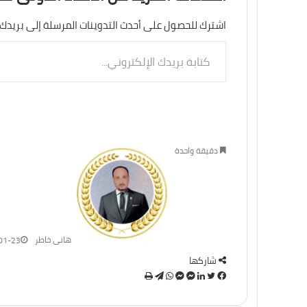
اشترك للحصول على أحدث التدوينات المرسلة إلى بريدك 
كتابة
بريدك
الإلكتروني...
دقيقة واحدة
هانى خاطر
01-23
شاركها
تويتر
فيسبوك
لينكدإن
ماسنجر
ماسنجر
واتساب
تيلقرام
طباعة