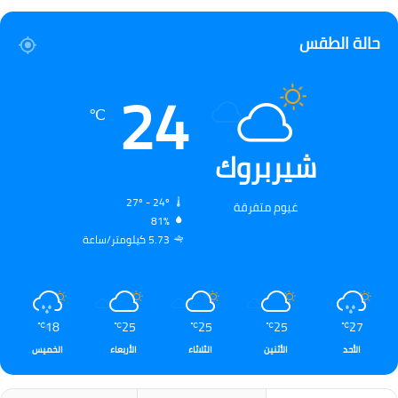
حالة الطقس
24
℃
شيربروك
27º - 24º
غيوم متفرقة
81%
5.73 كيلومتر/ساعة
18
25
25
25
27
℃
℃
℃
℃
℃
الأحد
الأثنين
الثلاثاء
الأربعاء
الخميس