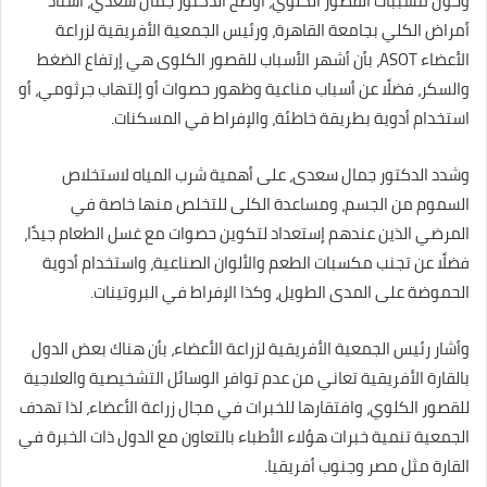
وحول مسببات القصور الكلوي، أوضح الدكتور جمال سعدي، أستاذ
أمراض الكلي بجامعة القاهرة، ورئيس الجمعية الأفريقية لزراعة
الأعضاء ASOT، بأن أشهر الأسباب للقصور الكلوى هي إرتفاع الضغط
والسكر، فضلًا عن أسباب مناعية وظهور حصوات أو إلتهاب جرثومي، أو
استخدام أدوية بطريقة خاطئة، والإفراط في المسكنات.
وشدد الدكتور جمال سعدى، على أهمية شرب المياه لاستخلاص
السموم من الجسم، ومساعدة الكلى للتخلص منها خاصة في
المرضي الذين عندهم إستعداد لتكوين حصوات مع غسل الطعام جيدًا،
فضلًا عن تجنب مكسبات الطعم والألوان الصناعية، واستخدام أدوية
الحموضة على المدى الطويل، وكذا الإفراط في البروتينات.
وأشار رئيس الجمعية الأفريقية لزراعة الأعضاء، بأن هناك بعض الدول
بالقارة الأفريقية تعاني من عدم توافر الوسائل التشخيصية والعلاجية
للقصور الكلوي، وافتقارها للخبرات في مجال زراعة الأعضاء، لذا تهدف
الجمعية تنمية خبرات هؤلاء الأطباء بالتعاون مع الدول ذات الخبرة في
القارة مثل مصر وجنوب أفريقيا.