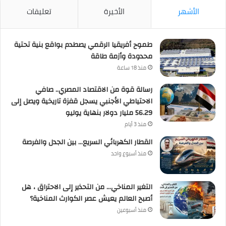
الأشهر
الأخيرة
تعليقات
طموح أفريقيا الرقمي يصطدم بواقع بنية تحتية
محدودة وأزمة طاقة
منذ 18 ساعة
رسالة قوة من الاقتصاد المصري.. صافي
الاحتياطي الأجنبي يسجل قفزة تاريخية ويصل إلى
56.29 مليار دولار بنهاية يوليو
منذ 3 أيام
القطار الكهربائي السريع… بين الجدل والفرصة
منذ أسبوع واحد
التغير المناخي… من التحذير إلى الاحتراق ، هل
أصبح العالم يعيش عصر الكوارث المناخية؟
منذ أسبوعين