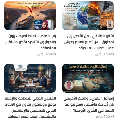
التغير المناخي… من التحذير إلى
باب المندب.. لماذا أصبحت إيران
الاحتراق ، هل أصبح العالم يعيش
والحوثيون التهديد الأكبر لاستقرار
عصر الكوارث المناخية؟
المنطقة؟
منذ أسبوعين
منذ أسبوعين
إسرائيل الكبرى… والمكر الأمريكي
المنتدى الدولي للصحافة والإعلام
هل أعادت واشنطن رسم قواعد
يوقع بروتوكول تعاون مع الاتحاد
اللعبة في الشرق الأوسط؟
العربي للصحفيين والإعلاميين
والمثقفين العرب لتعزيز الشراكة
منذ 3 أسابيع