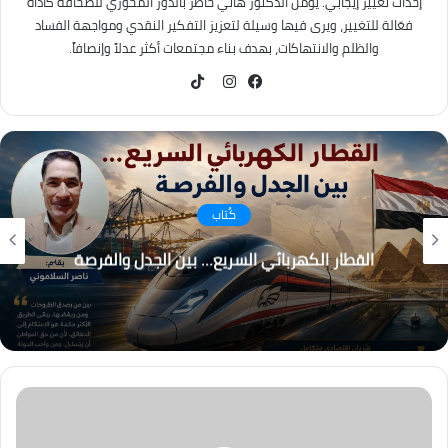
إحداث تغيير إيجابي. يؤمن الدكتور هاني خاطر بالدور المحوري للصحافة كأداة
فعّالة للتغيير، ويرى فيها وسيلة لتعزيز التفكير النقدي ومواجهة الفساد
والظلم والانتهاكات، بهدف بناء مجتمعات أكثر عدلاً وإنصافاً.
TikTok
فيسبوك
انستقرام
كُتاب
القطار الكهربائي السريع… بين الجدل والفرصة