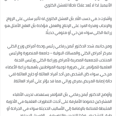
الأنيميا، لذا لا يُعد علاجًا ناجعًا للفشل الكلوي.
وأشارت د.مي حسب الله، بأن الفشل الكلوي له تأثير سلبي على الزواج
والإنجاب وقدرة الفرد على الإنتاج والعمل، مؤكدة بأن العلاج الأمثل هو
زراعة الكلى سواء من حي أو متوفي حديثًا.
ومن جانبه، شدد الدكتور أيمن رفاعي رئيس وحدة أمراض وزرع الكلي
بمركز أمراض الكلي والمسالك البولية – جامعة المنصورة والرئيس
المنتخب للجمعية المصرية لأمراض وزراعة الكلي ورئيس اللجنة
العلمية للمؤتمر، على ضرورة توعية المواطنين بأهمية زراعة الأعضاء
من حي، سواء كان الشخص من أحد أفراد العائلة أو خارج العائلة (في
حالة إصابة المريض بمرض وراثي مما قد يؤثر علي أفراد العائلة).
وأوضح الدكتور أيمن رفاعي، بأن المؤتمر يستهدف تدريب الأطباء
المشاركين خصوصا الأفارقة على أحدث التطورات العلمية في الأدوية
المثبطة للمناعة بالإضافة إلي الأساليب الحديثة سواء في الجراحة أو
طرق التشخيص، وكذا التدريب والتوسع في الغسيل البريتوني.