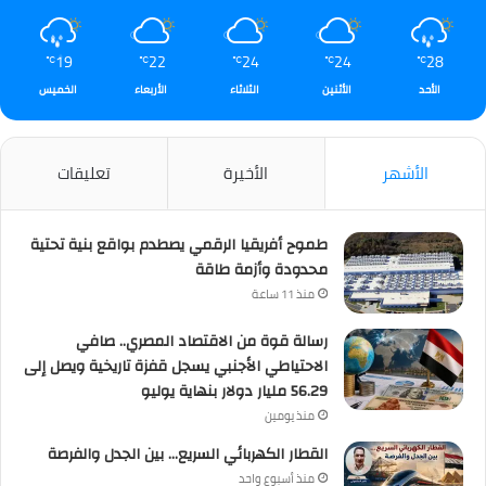
19
22
24
24
28
℃
℃
℃
℃
℃
الأحد
الأثنين
الثلاثاء
الأربعاء
الخميس
الأشهر
الأخيرة
تعليقات
طموح أفريقيا الرقمي يصطدم بواقع بنية تحتية
محدودة وأزمة طاقة
منذ 11 ساعة
رسالة قوة من الاقتصاد المصري.. صافي
الاحتياطي الأجنبي يسجل قفزة تاريخية ويصل إلى
56.29 مليار دولار بنهاية يوليو
منذ يومين
القطار الكهربائي السريع… بين الجدل والفرصة
منذ أسبوع واحد