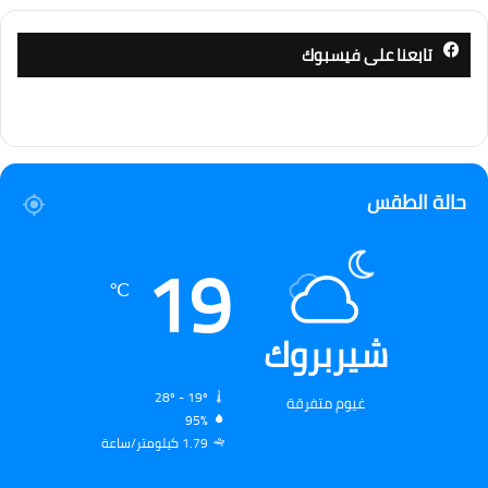
تابعنا على فيسبوك
حالة الطقس
19
℃
شيربروك
28º - 19º
غيوم متفرقة
95%
1.79 كيلومتر/ساعة