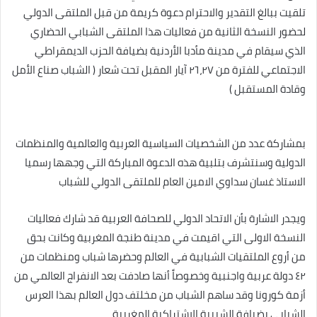
تلقيت ببالغ التقدير والاحترام دعوة كريمة من قبل الملتقى الدولي
لحضور النسخة الثانية من فعاليات هذا الملتقى الشبابي الحضاري
الذي سيقام في مدينة مأدبا الأردنية بضيافة الحزب الديمقراطي
الاجتماعي للفترة من ٢٦،٢٧ آيار المقبل تحت شعار ( الشباب صناع الأمل
وقادة المستقبل )
بمشاركة عدد من الشخصيات السياسية العربية والعالمية والمنظمات
الدولية وسنتشرف بتلبية هذه الدعوة المباركة التي وجهها رسميا
الاستاذ غسان سداوي الامين العام للملتقى الدولي للشباب
ويجدر الاشارة بأن الاتحاد الدولي للصحافة العربية قد شارك فعاليات
النسخة الاولى التي اقيمت في مدينة طنجة المغربية وكانت بحق
من أروع الملتقيات الشبابية في العالم وحضرها شباب ومنظمات من
٤٢ دولة عربية واجنبية وخصوصاً أنها صادفت بعد الانفراج العالمي من
أزمة كورونا وقد ساهم الشباب من مخلتف دول العالم بهذا العرس
الشبابي بضيافة الشبيبة الاشتراكية المغربية .