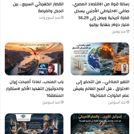
رسالة قوة من الاقتصاد المصري..
القطار الكهربائي السريع… بين
صافي الاحتياطي الأجنبي يسجل
الجدل والفرصة
قفزة تاريخية ويصل إلى 56.29
منذ أسبوع واحد
مليار دولار بنهاية يوليو
منذ يومين
التغير المناخي… من التحذير إلى
باب المندب.. لماذا أصبحت إيران
الاحتراق ، هل أصبح العالم يعيش
والحوثيون التهديد الأكبر لاستقرار
عصر الكوارث المناخية؟
المنطقة؟
منذ أسبوعين
منذ أسبوعين