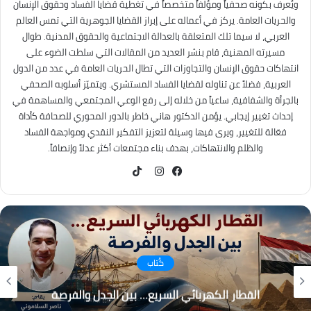
ويُعرف بكونه صحفياً ومؤلفاً متخصصاً في تغطية قضايا الفساد وحقوق الإنسان
والحريات العامة. يركز في أعماله على إبراز القضايا الجوهرية التي تمس العالم
العربي، لا سيما تلك المتعلقة بالعدالة الاجتماعية والحقوق المدنية. طوال
مسيرته المهنية، قام بنشر العديد من المقالات التي سلطت الضوء على
انتهاكات حقوق الإنسان والتجاوزات التي تطال الحريات العامة في عدد من الدول
العربية، فضلاً عن تناوله لقضايا الفساد المستشري. ويتميّز أسلوبه الصحفي
بالجرأة والشفافية، ساعياً من خلاله إلى رفع الوعي المجتمعي والمساهمة في
إحداث تغيير إيجابي. يؤمن الدكتور هاني خاطر بالدور المحوري للصحافة كأداة
فعّالة للتغيير، ويرى فيها وسيلة لتعزيز التفكير النقدي ومواجهة الفساد
والظلم والانتهاكات، بهدف بناء مجتمعات أكثر عدلاً وإنصافاً.
TikTok
فيسبوك
انستقرام
كُتاب
القطار الكهربائي السريع… بين الجدل والفرصة