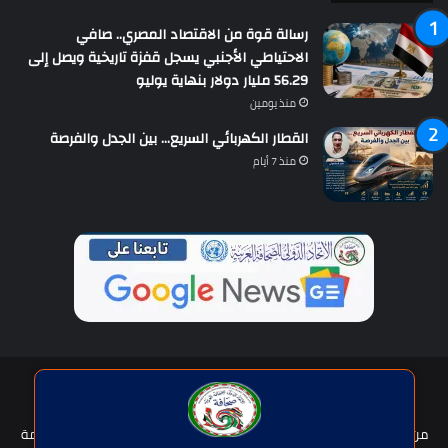
رسالة قوة من الاقتصاد المصري.. صافي
الاحتياطي الأجنبي يسجل قفزة تاريخية ويصل إلى
56.29 مليار دولار بنهاية يوليو
منذ يومين
القطار الكهربائي السريع… بين الجدل والفرصة
منذ 7 أيام
حقوق النشر © | جميع الحقوق محفوظة للاتحاد الدولى للصحافة العربية
2026
من نحن؟
هيئة التحرير
عضوية الإتحاد
سياسة الخصوصية
شروط الخدمة