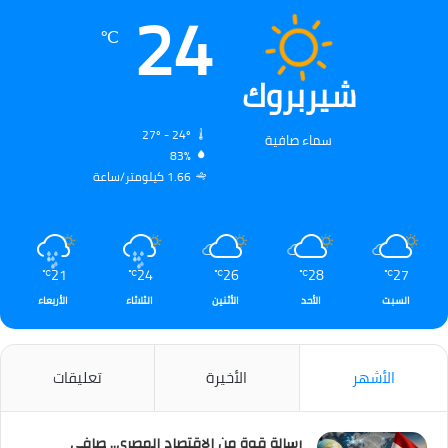
24
℃
شيربروك
27º - 24º
سماء صافية
83%
1.66 كيلومتر/ساعة
21
24
26
28
27
℃
℃
℃
℃
℃
السبت
الأحد
الأثنين
الثلاثاء
الأربعاء
الأشهر
الأخيرة
تعليقات
رسالة قوة من الاقتصاد المصري.. صافي