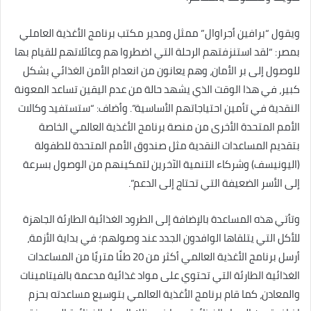
ويقول “برافين أجراوال” ممثل ومدير مكتب برنامج الأغذية العاملي
بمصر: “لقد استنزفتهم الرحلة التي اضطروا هم وعائلاتهم للقيام بها
للوصول إلى بر الأمان، وهم يعانون من انعدام الأمن الغذائي بشكل
كبير، في هذا الوقت الذي يشهد حالة من عدم اليقين تساعد المعونة
النقدية في تأمين احتياجاتهم الأساسية”. وأضاف: “ستستفيد وكالات
الأمم المتحدة الأخرى من منصة برنامج الأغذية العالمي الخاصة
بتقديم المساعدات النقدية مثل صندوق الأمم المتحدة للطفولة
(اليونيسف) وشركاء التنمية الآخرين لتمكينهم من الوصول بسرعة
إلى الأسر الضعيفة التي تحتاج إلى الدعم”.
وتأتي هذه المساعدة بالإضافة إلى الطرود الغذائية الطارئة الجاهزة
للأكل التي يتلقاها الوافدون الجدد عند وصولهم؛ في بداية الأزمة،
أرسل برنامج الأغذية العالمي أكثر من 20 طنًا متريًا من المساعدات
الغذائية الطارئة التي تحتوي على مواد غذائية مدعمة بالفيتامينات
والمعادن، كما قام برنامج الأغذية العالمي بتوسيع مساعدته بحزم