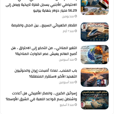
الاحتياطي الأجنبي يسجل قفزة تاريخية ويصل إلى
56.29 مليار دولار بنهاية يوليو
منذ يومين
القطار الكهربائي السريع… بين الجدل والفرصة
منذ 7 أيام
التغير المناخي… من التحذير إلى الاحتراق ، هل
أصبح العالم يعيش عصر الكوارث المناخية؟
منذ أسبوعين
باب المندب.. لماذا أصبحت إيران والحوثيون
التهديد الأكبر لاستقرار المنطقة؟
منذ أسبوعين
إسرائيل الكبرى… والمكر الأمريكي هل أعادت
واشنطن رسم قواعد اللعبة في الشرق الأوسط؟
منذ 3 أسابيع