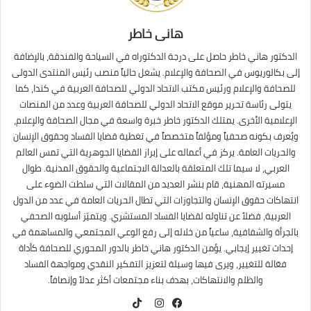
هانى خاطر
الدكتور هاني خاطر حاصل على درجة الدكتوراه في السياحة والفندقة، بالإضافة
إلى بكالوريوس في الصحافة والإعلام. يشغل حالياً منصب رئيس المنتدى الدولى
للصحافة والإعلام ورئيس مكتب الاتحاد الدولي للصحافة العربية في كندا، كما
يتولى رئاسة تحرير موقع الاتحاد الدولي للصحافة العربية وعدد من المنصات
الإعلامية الأخرى. يمتلك الدكتور خاطر خبرة واسعة في مجال الصحافة والإعلام،
ويُعرف بكونه صحفياً ومؤلفاً متخصصاً في تغطية قضايا الفساد وحقوق الإنسان
والحريات العامة. يركز في أعماله على إبراز القضايا الجوهرية التي تمس العالم
العربي، لا سيما تلك المتعلقة بالعدالة الاجتماعية والحقوق المدنية. طوال
مسيرته المهنية، قام بنشر العديد من المقالات التي سلطت الضوء على
انتهاكات حقوق الإنسان والتجاوزات التي تطال الحريات العامة في عدد من الدول
العربية، فضلاً عن تناوله لقضايا الفساد المستشري. ويتميّز أسلوبه الصحفي
بالجرأة والشفافية، ساعياً من خلاله إلى رفع الوعي المجتمعي والمساهمة في
إحداث تغيير إيجابي. يؤمن الدكتور هاني خاطر بالدور المحوري للصحافة كأداة
فعّالة للتغيير، ويرى فيها وسيلة لتعزيز التفكير النقدي ومواجهة الفساد
والظلم والانتهاكات، بهدف بناء مجتمعات أكثر عدلاً وإنصافاً.
TikTok