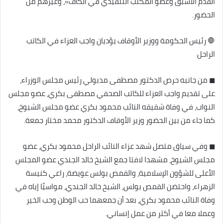
القدم الأسبق وعضو المكتب التنفيذي في الكاف»، وغيرهم من
الحضور.
🛑 رئيس الحكومة ووزير الأوقاف يؤديان واجب العزاء في الكاتب
الراحل
◼ من جانبه حرص الدكتور مصطفى مدبولي رئيس مجلس الوزراء،
على تقديم واجب العزاء للكاتب الصحفي مصطفى بكري، عضو مجلس
النواب، في وفاة شقيقه النائب محمود بكري عضو مجلس الشيوخ،
كما جاء من بين الحضور وزير الأوقاف الدكتور محمد مختار جمعة.
◼ وفي سياق متصل شهد عزاء النائب الراحل محمود بكري، عضو
مجلس الشيوخ، مشهدا لافتا جمع الشيخ خالد الجندي عضو المجلس
الأعلى للشؤون الإسلامية، والقمص بولس عويضة، راعي كنيسة
الزهراء، واحتضن القمص بولس، الشيخ خالد الجندي، مواسيًا إياه في
وفاة النائب محمود بكري، بعد أن جمعهما حب الوطن وحب الخير
وعملا معا في أكثر من عمل إنساني.