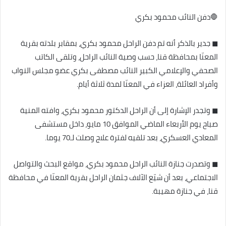
🛑دفن النائب محمود بكري
◼ جدير بالذكر أنه تم دفن الراحل محمود بكري، بمقابر بلدته بقرية
المعنّا بمحافظة قنا، حسب وصية النائب الراحل، وتلقى الكاتب
الصحفي والإعلامي الكبير النائب مصطفى بكري عضو مجلس النواب
وأفراد العائلة، العزاء في المعنّا لمدة ثلاثة أيام.
◼ وتجدر الإشارة إلى أن الراحل الدكتور محمود بكري، وافته المنية
صباح يوم الأربعاء الماضي الموافق 10 مايو، داخل مستشفى
المعادي العسكري، بعد تلقيه لفترة علاج وصلت لـ70 يوما.
◼ وتصدرت جنازة النائب الراحل محمود بكري، مواقع البحث والتواصل
الاجتماعي، بعد أن شيّع الآلاف جثمان الراحل بقرية المعنّا في محافظة
قنا، في جنازة مهيبة.