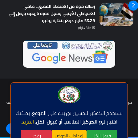
رسالة قوة من الاقتصاد المصري.. صافي
الاحتياطي الأجنبي يسجل قفزة تاريخية ويصل إلى
56.29 مليار دولار بنهاية يوليو
منذ 4 أيام
حقوق النشر © | جميع الحقوق محفوظة للاتحاد الدولى للصحافة العربية
2026
من نحن؟
هيئة التحرير
عضوية الإتحاد
سياسة الخصوصية
شروط الخدمة
للإعلان
اتصل بنا
نستخدم الكوكيز لتحسين تجربتك على الموقع. يمكنك
اختيار نوع الكوكيز المناسب أو قبول الكل.
المزيد
.
فيسبوك
تويتر
يوتيوب
واتساب
اللغة | Langue
قبول الكل
إعدادات الكوكيز
رفض