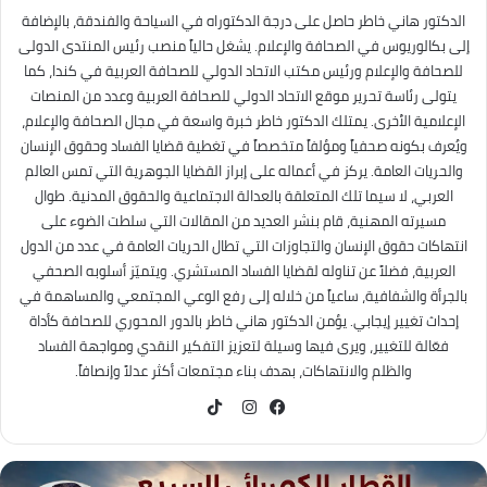
الدكتور هاني خاطر حاصل على درجة الدكتوراه في السياحة والفندقة، بالإضافة
إلى بكالوريوس في الصحافة والإعلام. يشغل حالياً منصب رئيس المنتدى الدولى
للصحافة والإعلام ورئيس مكتب الاتحاد الدولي للصحافة العربية في كندا، كما
يتولى رئاسة تحرير موقع الاتحاد الدولي للصحافة العربية وعدد من المنصات
الإعلامية الأخرى. يمتلك الدكتور خاطر خبرة واسعة في مجال الصحافة والإعلام،
ويُعرف بكونه صحفياً ومؤلفاً متخصصاً في تغطية قضايا الفساد وحقوق الإنسان
والحريات العامة. يركز في أعماله على إبراز القضايا الجوهرية التي تمس العالم
العربي، لا سيما تلك المتعلقة بالعدالة الاجتماعية والحقوق المدنية. طوال
مسيرته المهنية، قام بنشر العديد من المقالات التي سلطت الضوء على
انتهاكات حقوق الإنسان والتجاوزات التي تطال الحريات العامة في عدد من الدول
العربية، فضلاً عن تناوله لقضايا الفساد المستشري. ويتميّز أسلوبه الصحفي
بالجرأة والشفافية، ساعياً من خلاله إلى رفع الوعي المجتمعي والمساهمة في
إحداث تغيير إيجابي. يؤمن الدكتور هاني خاطر بالدور المحوري للصحافة كأداة
فعّالة للتغيير، ويرى فيها وسيلة لتعزيز التفكير النقدي ومواجهة الفساد
والظلم والانتهاكات، بهدف بناء مجتمعات أكثر عدلاً وإنصافاً.
TikTok
فيسبوك
انستقرام