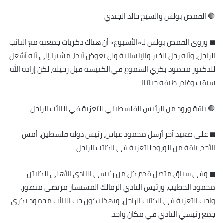
🛑 القمص بولس والشيخ خالد الجندي
◼ وروى القمص بولس لـ«الأسبوع» أن هناك ذكريات جمعته مع النائب
الراحل، وأنه رجل الخير والإنسانية ولن يعوض أبدا، مشيرا إلى أنه أشعل
للدكتور محمود بكري الشموع في الكنيسة قبل رحيله، لكن إرادة الله
سبقت وغادر طيفه حياتنا.
🛑 باقة ورود من الرئيس الفلسطيني للتعزية في النائب الراحل
◼ على صعيد آخر أرسل محمود عباس، رئيس دولة فلسطين، أمس
الأحد، باقة من الورود للتعزية في الكاتب الراحل.
◼ وفي سياق متصل قدم كل من رئيسي النادي الأهلي الكابتن
محمود الخطيب، ورئيس النادي الزمالك المستشار مرتضى منصور،
واجب التعزية في الكاتب الراحل، وبهذا يكون حب النائب محمود بكري
جمع رئيسي النادي في مكان واحد.