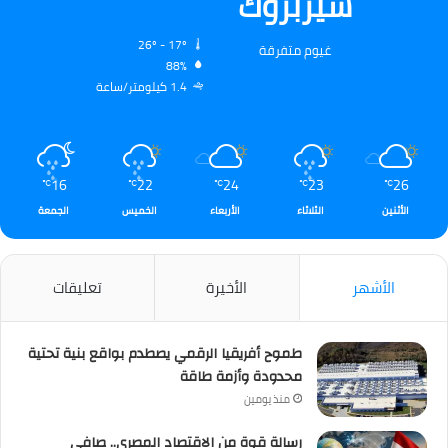
شيربروك
26º - 17º
غيوم متفرقة
88%
1.4 كيلومتر/ساعة
16
22
24
23
26
℃
℃
℃
℃
℃
الأثنين
الثلاثاء
الأربعاء
الخميس
الجمعة
الأشهر
الأخيرة
تعليقات
طموح أفريقيا الرقمي يصطدم بواقع بنية تحتية
محدودة وأزمة طاقة
منذ يومين
رسالة قوة من الاقتصاد المصري.. صافي