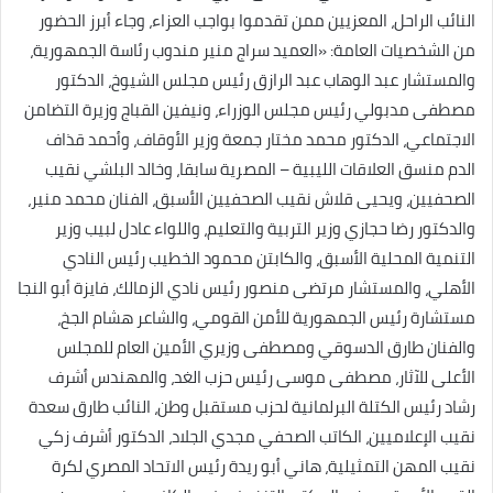
النائب الراحل، المعزيين ممن تقدموا بواجب العزاء، وجاء أبرز الحضور
من الشخصيات العامة: «العميد سراج منير مندوب رئاسة الجمهورية،
والمستشار عبد الوهاب عبد الرازق رئيس مجلس الشيوخ، الدكتور
مصطفى مدبولي رئيس مجلس الوزراء، ونيفين القباج وزيرة التضامن
الاجتماعي، الدكتور محمد مختار جمعة وزير الأوقاف، وأحمد قذاف
الدم منسق العلاقات الليبية – المصرية سابقا، وخالد البلشي نقيب
الصحفيين، ويحيى قلاش نقيب الصحفيين الأسبق، الفنان محمد منير،
والدكتور رضا حجازي وزير التربية والتعليم، واللواء عادل لبيب وزير
التنمية المحلية الأسبق، والكابتن محمود الخطيب رئيس النادي
الأهلي، والمستشار مرتضى منصور رئيس نادي الزمالك، فايزة أبو النجا
مستشارة رئيس الجمهورية للأمن القومي، والشاعر هشام الجخ،
والفنان طارق الدسوقي ومصطفى وزيري الأمين العام للمجلس
الأعلى للآثار، مصطفى موسى رئيس حزب الغد، والمهندس أشرف
رشاد رئيس الكتلة البرلمانية لحزب مستقبل وطن، النائب طارق سعدة
نقيب الإعلاميين، الكاتب الصحفي مجدي الجلاد، الدكتور أشرف زكي
نقيب المهن التمثيلية، هاني أبو ريدة رئيس الاتحاد المصري لكرة