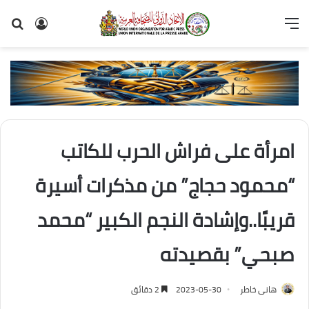
القائمة
تسجيل
بح
الدخول
عن
امرأة على فراش الحرب للكاتب
“محمود حجاج” من مذكرات أسيرة
قريبًا..وإشادة النجم الكبير “محمد
صبحي” بقصيدته
هانى خاطر
2023-05-30
2 دقائق