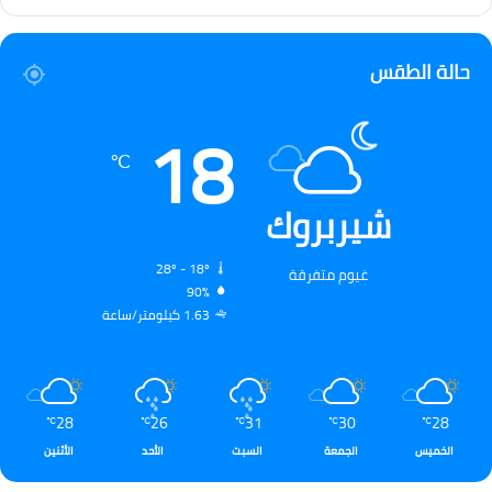
حالة الطقس
18
℃
شيربروك
28º - 18º
غيوم متفرقة
90%
1.63 كيلومتر/ساعة
28
26
31
30
28
℃
℃
℃
℃
℃
الخميس
الجمعة
السبت
الأحد
الأثنين