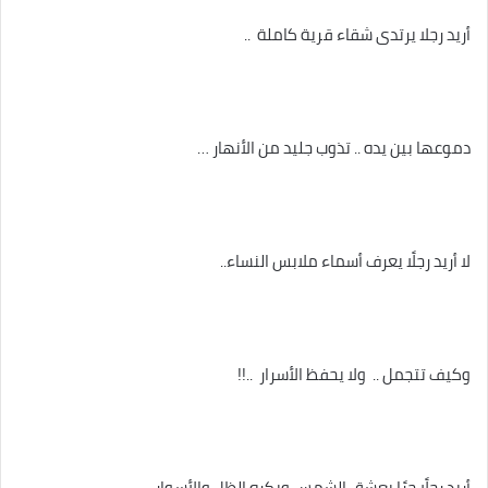
أريد رجلا يرتدى شقاء قرية كاملة ..
دموعها بين يده .. تذوب جليد من الأنهار …
لا أريد رجلًا يعرف أسماء ملابس النساء..
وكيف تتجمل .. ولا يحفظ الأسرار ..!!
أريد رجلًا حرًا يعشق الشمس ويكره الظل والأسوار ..