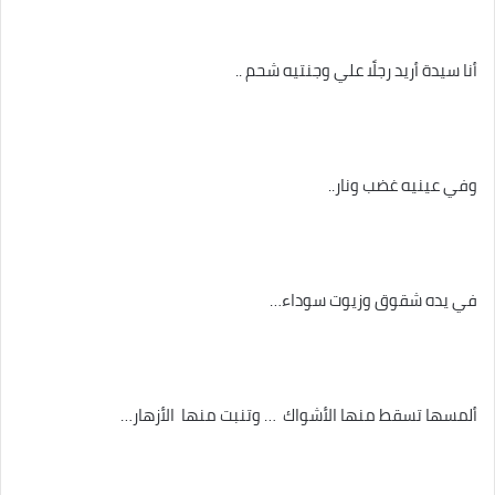
أنا سيدة أريد رجلًا علي وجنتيه شحم ..
وفي عينيه غضب ونار..
في يده شقوق وزيوت سوداء…
ألمسها تسقط منها الأشواك … وتنبت منها الأزهار…