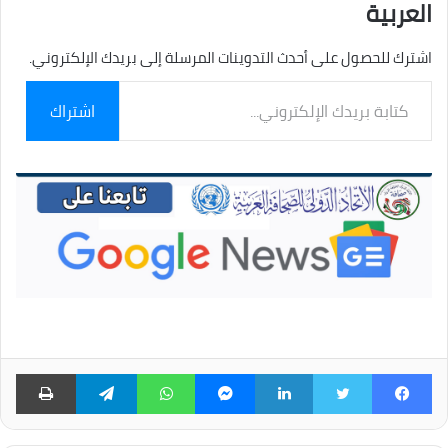
العربية
اشترك للحصول على أحدث التدوينات المرسلة إلى بريدك الإلكتروني.
كتابة
اشتراك
بريدك
الإلكتروني...
فيسبوك
تويتر
لينكدإن
ماسنجر
واتساب
تيلقرام
طبا