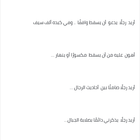
أريد رجلًا يدعو أن يسقط واقفًا .. وفي كبده ألف سيف
أهون عليه من أن يسقط مكسورًا أو ينهار …
أريد رجلًا صامتًا بين أحاديث الرجال …
أريد رجلًا يذكرني دائمًا بصلابة الجبال…