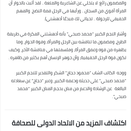
والمضمون رائع لا يتخلي عن الشاعرية والمتعة .. لقد أثبت بالحوار أن
المرأة أقوي من السجان .. ورأيها في الرجل قمة النضج والفهم
الحقيقي للرجولة .. تحياتي لك مبدعًا أدهشني).
وأشار النجم الكبير “محمد صبحي” بأنه أدهشتني الفكرة في طريقة
الطرح، ومضمون ما تناقشه بين الرجل والمرأة، وقوة الحوار، وما
يظهره من قوه وعمق المرأة، وفلسفتها في مناقشة الآخر، وكيف
تكون قوة الرجل الحقيقية، وأن جوهر الإنسان أهم بكثير من ظاهره .
ووجه الكاتب الشاب “محمود حجاج” الشكر والتقدير للنجم الكبير
“محمد صبحي” علي حديثه ودعمه الكبير، وعبر “حجاج” عن سعادته
البالغة عن الإشادة والدعم من فنان بحجم الفنان الكبير “محمد
صبحي”.
اكتشاف المزيد من الاتحاد الدولى للصحافة