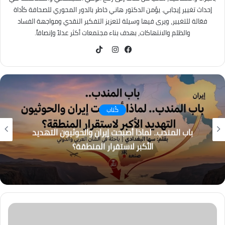
إحداث تغيير إيجابي. يؤمن الدكتور هاني خاطر بالدور المحوري للصحافة كأداة
فعّالة للتغيير، ويرى فيها وسيلة لتعزيز التفكير النقدي ومواجهة الفساد
والظلم والانتهاكات، بهدف بناء مجتمعات أكثر عدلاً وإنصافاً.
TikTok
فيسبوك
انستقرام
كُتاب
بحت إيران والحوثيون التهديد
إسرائيل الكبرى… و
ستقرار المنطقة؟
واشنطن رسم قواعد 