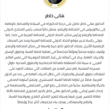
هانى خاطر
الدكتور هاني خاطر حاصل على درجة الدكتوراه في السياحة والفندقة، بالإضافة
إلى بكالوريوس في الصحافة والإعلام. يشغل حالياً منصب رئيس المنتدى الدولى
للصحافة والإعلام ورئيس مكتب الاتحاد الدولي للصحافة العربية في كندا، كما
يتولى رئاسة تحرير موقع الاتحاد الدولي للصحافة العربية وعدد من المنصات
الإعلامية الأخرى. يمتلك الدكتور خاطر خبرة واسعة في مجال الصحافة والإعلام،
ويُعرف بكونه صحفياً ومؤلفاً متخصصاً في تغطية قضايا الفساد وحقوق الإنسان
والحريات العامة. يركز في أعماله على إبراز القضايا الجوهرية التي تمس العالم
العربي، لا سيما تلك المتعلقة بالعدالة الاجتماعية والحقوق المدنية. طوال
مسيرته المهنية، قام بنشر العديد من المقالات التي سلطت الضوء على
انتهاكات حقوق الإنسان والتجاوزات التي تطال الحريات العامة في عدد من الدول
العربية، فضلاً عن تناوله لقضايا الفساد المستشري. ويتميّز أسلوبه الصحفي
بالجرأة والشفافية، ساعياً من خلاله إلى رفع الوعي المجتمعي والمساهمة في
إحداث تغيير إيجابي. يؤمن الدكتور هاني خاطر بالدور المحوري للصحافة كأداة
فعّالة للتغيير، ويرى فيها وسيلة لتعزيز التفكير النقدي ومواجهة الفساد
والظلم والانتهاكات، بهدف بناء مجتمعات أكثر عدلاً وإنصافاً.