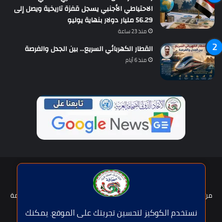
الاحتياطي الأجنبي يسجل قفزة تاريخية ويصل إلى
56.29 مليار دولار بنهاية يوليو
منذ 23 ساعة
القطار الكهربائي السريع… بين الجدل والفرصة
منذ 6 أيام
حقوق النشر © | جميع الحقوق محفوظة للاتحاد الدولى للصحافة العربية
2026
من نحن؟
هيئة التحرير
عضوية الإتحاد
سياسة الخصوصية
شروط الخدمة
للإعلان
اتصل بنا
نستخدم الكوكيز لتحسين تجربتك على الموقع. يمكنك