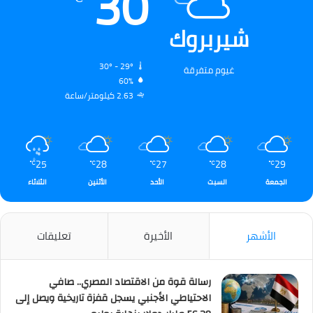
30
شيربروك
30º - 29º
غيوم متفرقة
60%
2.63 كيلومتر/ساعة
25
28
27
28
29
℃
℃
℃
℃
℃
الجمعة
السبت
الأحد
الأثنين
الثلاثاء
الأشهر
الأخيرة
تعليقات
رسالة قوة من الاقتصاد المصري.. صافي
الاحتياطي الأجنبي يسجل قفزة تاريخية ويصل إلى