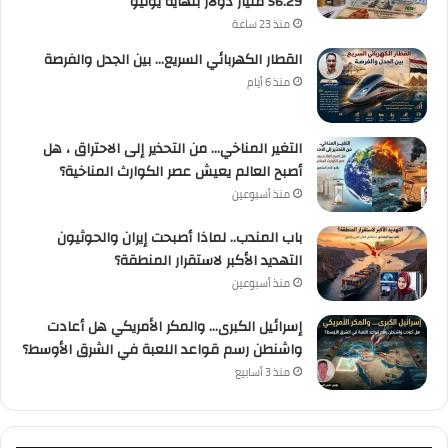
56.29 مليار دولار بنهاية يوليو
منذ 23 ساعة
القطار الكهربائي السريع… بين الجدل والفرصة
منذ 6 أيام
التغير المناخي… من التحذير إلى الاحتراق ، هل
أصبح العالم يعيش عصر الكوارث المناخية؟
منذ أسبوعين
باب المندب.. لماذا أصبحت إيران والحوثيون
التهديد الأكبر لاستقرار المنطقة؟
منذ أسبوعين
إسرائيل الكبرى… والمكر الأمريكي هل أعادت
واشنطن رسم قواعد اللعبة في الشرق الأوسط؟
منذ 3 أسابيع