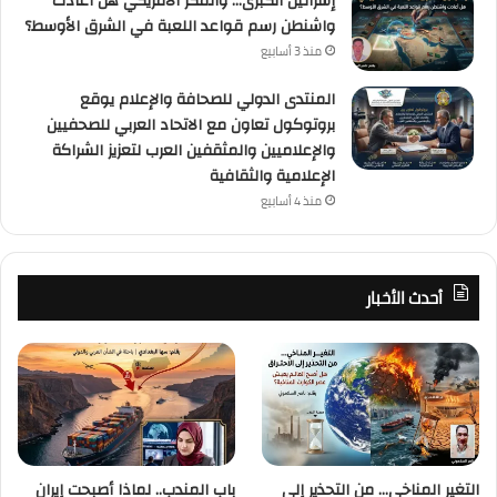
إسرائيل الكبرى… والمكر الأمريكي هل أعادت
واشنطن رسم قواعد اللعبة في الشرق الأوسط؟
منذ 3 أسابيع
المنتدى الدولي للصحافة والإعلام يوقع
بروتوكول تعاون مع الاتحاد العربي للصحفيين
والإعلاميين والمثقفين العرب لتعزيز الشراكة
الإعلامية والثقافية
منذ 4 أسابيع
أحدث الأخبار
التغير المناخي… من التحذير إلى
باب المندب.. لماذا أصبحت إيران