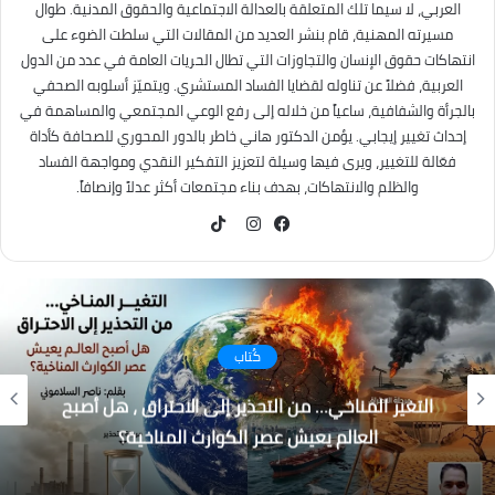
العربي، لا سيما تلك المتعلقة بالعدالة الاجتماعية والحقوق المدنية. طوال
مسيرته المهنية، قام بنشر العديد من المقالات التي سلطت الضوء على
انتهاكات حقوق الإنسان والتجاوزات التي تطال الحريات العامة في عدد من الدول
العربية، فضلاً عن تناوله لقضايا الفساد المستشري. ويتميّز أسلوبه الصحفي
بالجرأة والشفافية، ساعياً من خلاله إلى رفع الوعي المجتمعي والمساهمة في
إحداث تغيير إيجابي. يؤمن الدكتور هاني خاطر بالدور المحوري للصحافة كأداة
فعّالة للتغيير، ويرى فيها وسيلة لتعزيز التفكير النقدي ومواجهة الفساد
والظلم والانتهاكات، بهدف بناء مجتمعات أكثر عدلاً وإنصافاً.
TikTok
فيسبوك
انستقرام
كُتاب
باب المندب.. لماذا أصبحت إيران والحوثيون التهديد
الأكبر لاستقرار المنطقة؟