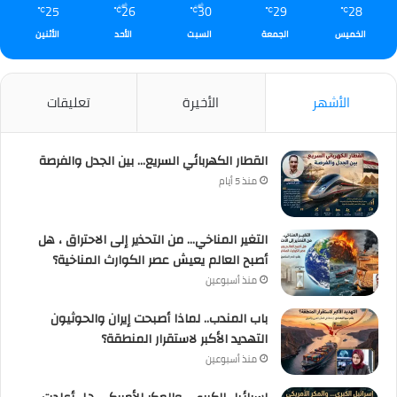
25
26
30
29
28
℃
℃
℃
℃
℃
الخميس
الجمعة
السبت
الأحد
الأثنين
الأشهر
الأخيرة
تعليقات
القطار الكهربائي السريع… بين الجدل والفرصة
منذ 5 أيام
التغير المناخي… من التحذير إلى الاحتراق ، هل
أصبح العالم يعيش عصر الكوارث المناخية؟
منذ أسبوعين
باب المندب.. لماذا أصبحت إيران والحوثيون
التهديد الأكبر لاستقرار المنطقة؟
منذ أسبوعين