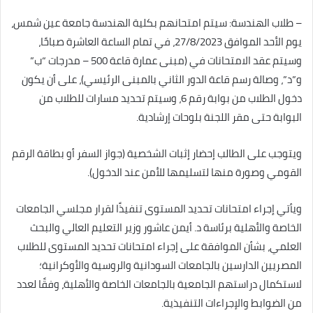
– طلاب الهندسة: سيتم امتحانهم بكلية الهندسة جامعة عين شمس،
يوم الأحد الموافق 27/8/2023، في تمام الساعة العاشرة صباحًا،
وسيتم عقد الامتحانات في (مبنى عمارة قاعة 500 – مدرجات “ب”
و”د”، وصالة رسم قاعة الدور الثاني بالمبنى الرئيسي)، على أن يكون
دخول الطلاب من بوابة رقم 6، وسيتم تحديد مسارات للطلاب من
البوابة حتى مقر اللجنة بلوحات إرشادية.
ويتوجب على الطالب إحضار إثبات الشخصية (جواز السفر أو بطاقة الرقم
القومي وصورة منها لتسليمها للأمن عند الدخول).
ويأتي إجراء امتحانات تحديد المستوى تنفيذًا لقرار مجلسي الجامعات
الخاصة والأهلية برئاسة د. أيمن عاشور وزير التعليم العالي والبحث
العلمي، بشأن الموافقة على إجراء امتحانات تحديد المستوى للطلاب
المصريين الدارسين بالجامعات السودانية والروسية والأوكرانية؛
لاستكمال دراستهم الجامعية بالجامعات الخاصة والأهلية، وفقًا لعدد
من الضوابط والإجراءات التنفيذية.