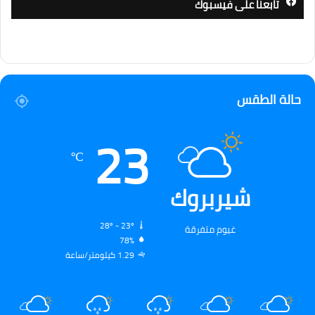
تابعنا على فيسبوك
حالة الطقس
23
℃
شيربروك
28º - 23º
غيوم متفرقة
78%
1.29 كيلومتر/ساعة