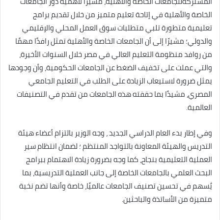
المشتركةللجامعات الخاصة والأهلية، مشيرًا لأهمية دور الجامعات
الخاصة والأهلية في إتاحة تعليم متميز من خلال تقديم برامج
تعليمية متطورة تلبي متطلبات سوق العمل المحلي والإقليمي
والدولي؛ مشيرًا إلى أن الجامعات الخاصة والأهلية تمثل رافدًا مهمًا
من روافد منظومة التعليم العالي في مصر خلال السنوات الأخيرة،
والتي عملت على تخفيف الضغط عن الجامعات الحكومية، وأن وجودها
يمثل ضرورة لاستيعاب الزيادة على الطلب في التعليم الجامعي
المصري، مشيدًا بما حققته هذه الجامعات من تقدم في التصنيفات
العالمية.
وفي إطار بدء العام الدراسي الجديد ، وجه الوزير بالتزام أعضاء هيئة
التدريس والهيئة المعاونة بالتواجد المنتظم ؛ لضمان انتظام سير
العملية التعليمية بنجاح، كما وجه بضرورة زيادة الاهتمام ببرامج
البحث العلمي بالجامعات الخاصة إلى جانب العملية التدريسية، بما
يُسهم في تحسين تصنيف الجامعات عالميًا، خاصة وأنها تضم نخبة
متميزة من الأساتذة والباحثين.