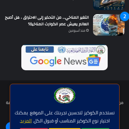
التغير المناخي… من التحذير إلى الاحتراق ، هل أصبح
العالم يعيش عصر الكوارث المناخية؟
منذ أسبوعين
حقوق النشر © | جميع الحقوق محفوظة للاتحاد الدولى للصحافة العربية
2026
من نحن؟
هيئة التحرير
عضوية الإتحاد
سياسة الخصوصية
شروط الخدمة
للإعلان
اتصل بنا
نستخدم الكوكيز لتحسين تجربتك على الموقع. يمكنك
اختيار نوع الكوكيز المناسب أو قبول الكل.
المزيد
.
فيسبوك
تويتر
يوتيوب
واتساب
اللغة | Langue