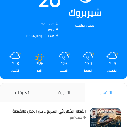
شيربروك
20º - 20º
سماء صافية
84%
1.08 كيلومتر/ساعة
28
26
26
30
29
℃
℃
℃
℃
℃
الخميس
الجمعة
السبت
الأحد
الأثنين
الأشهر
الأخيرة
تعليقات
القطار الكهربائي السريع… بين الجدل والفرصة
منذ 4 أيام