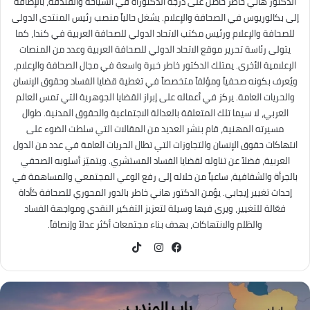
الدكتور هاني خاطر حاصل على درجة الدكتوراه في السياحة والفندقة، بالإضافة
إلى بكالوريوس في الصحافة والإعلام. يشغل حالياً منصب رئيس المنتدى الدولى
للصحافة والإعلام ورئيس مكتب الاتحاد الدولي للصحافة العربية في كندا، كما
يتولى رئاسة تحرير موقع الاتحاد الدولي للصحافة العربية وعدد من المنصات
الإعلامية الأخرى. يمتلك الدكتور خاطر خبرة واسعة في مجال الصحافة والإعلام،
ويُعرف بكونه صحفياً ومؤلفاً متخصصاً في تغطية قضايا الفساد وحقوق الإنسان
والحريات العامة. يركز في أعماله على إبراز القضايا الجوهرية التي تمس العالم
العربي، لا سيما تلك المتعلقة بالعدالة الاجتماعية والحقوق المدنية. طوال
مسيرته المهنية، قام بنشر العديد من المقالات التي سلطت الضوء على
انتهاكات حقوق الإنسان والتجاوزات التي تطال الحريات العامة في عدد من الدول
العربية، فضلاً عن تناوله لقضايا الفساد المستشري. ويتميّز أسلوبه الصحفي
بالجرأة والشفافية، ساعياً من خلاله إلى رفع الوعي المجتمعي والمساهمة في
إحداث تغيير إيجابي. يؤمن الدكتور هاني خاطر بالدور المحوري للصحافة كأداة
فعّالة للتغيير، ويرى فيها وسيلة لتعزيز التفكير النقدي ومواجهة الفساد
والظلم والانتهاكات، بهدف بناء مجتمعات أكثر عدلاً وإنصافاً.
TikTok
فيسبوك
انستقرام