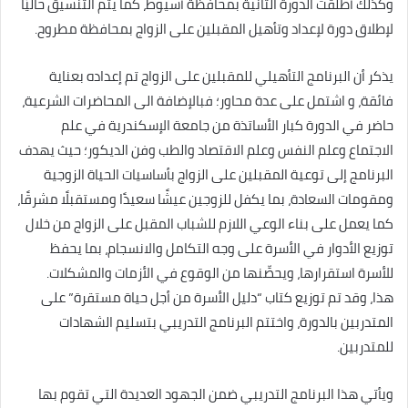
وكذلك أطلقت الدورة الثانية بمحافظة أسيوط، كما يتم التنسيق حاليًّا
لإطلاق دورة لإعداد وتأهيل المقبلين على الزواج بمحافظة مطروح.
يذكر أن البرنامج التأهيلي للمقبلين على الزواج تم إعداده بعناية
فائقة، و اشتمل على عدة محاور؛ فبالإضافة الى المحاضرات الشرعية،
حاضر في الدورة كبار الأساتذة من جامعة الإسكندرية في علم
الاجتماع وعلم النفس وعلم الاقتصاد والطب وفن الديكور؛ حيث يهدف
البرنامج إلى توعية المقبلين على الزواج بأساسيات الحياة الزوجية
ومقومات السعادة، بما يكفل للزوجين عيشًا سعيدًا ومستقبلًا مشرقًا،
كما يعمل على بناء الوعي اللازم للشباب المقبل على الزواج من خلال
توزيع الأدوار في الأسرة على وجه التكامل والانسجام، بما يحفظ
للأسرة استقرارها، ويحصِّنها من الوقوع في الأزمات والمشكلات.
هذا، وقد تم توزيع كتاب “دليل الأسرة من أجل حياة مستقرة” على
المتدربين بالدورة، واختتم البرنامج التدريبي بتسليم الشهادات
للمتدربين.
ويأتي هذا البرنامج التدريبي ضمن الجهود العديدة التي تقوم بها