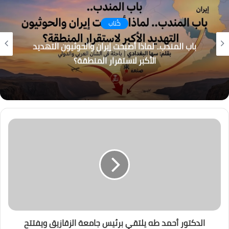
كُتاب
باب المندب.. لماذا أصبحت إيران والحوثيون التهديد
الأكبر لاستقرار المنطقة؟
الدكتور أحمد طه يلتقي برئيس جامعة الزقازيق ويفتتح