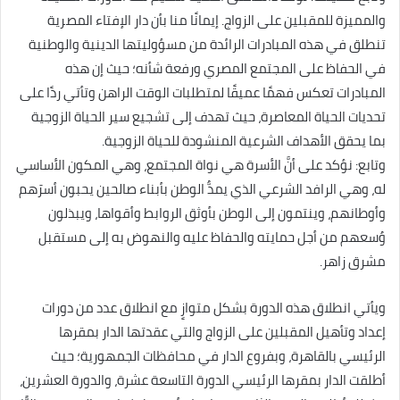
والمميزة للمقبلين على الزواج. إيمانًا منا بأن دار الإفتاء المصرية
تنطلق في هذه المبادرات الرائدة من مسؤوليتها الدينية والوطنية
في الحفاظ على المجتمع المصري ورفعة شأنه؛ حيث إن هذه
المبادرات تعكس فهمًا عميقًا لمتطلبات الوقت الراهن وتأتي ردًا على
تحديات الحياة المعاصرة، حيث تهدف إلى تشجيع سير الحياة الزوجية
بما يحقق الأهداف الشرعية المنشودة للحياة الزوجية.
وتابع: نؤكد على أنَّ الأسرة هي نواة المجتمع، وهي المكون الأساسي
له، وهي الرافد الشرعي الذي يمدُّ الوطن بأبناء صالحين يحبون أسرَهم
وأوطانهم، وينتمون إلى الوطن بأوثق الروابط وأقواها، ويبذلون
وُسعهم من أجل حمايته والحفاظ عليه والنهوض به إلى مستقبل
مشرق زاهر.
ويأتي انطلاق هذه الدورة بشكل متوازٍ مع انطلاق عدد من دورات
إعداد وتأهيل المقبلين على الزواج والتي عقدتها الدار بمقرها
الرئيسي بالقاهرة، وبفروع الدار في محافظات الجمهورية؛ حيث
أطلقت الدار بمقرها الرئيسي الدورة التاسعة عشرة، والدورة العشرين،