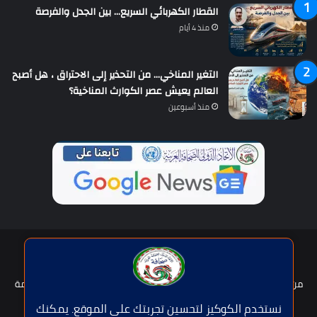
القطار الكهربائي السريع… بين الجدل والفرصة
منذ 4 أيام
التغير المناخي… من التحذير إلى الاحتراق ، هل أصبح
العالم يعيش عصر الكوارث المناخية؟
منذ أسبوعين
حقوق النشر © | جميع الحقوق محفوظة للاتحاد الدولى للصحافة العربية
2026
من نحن؟
هيئة التحرير
عضوية الإتحاد
سياسة الخصوصية
شروط الخدمة
للإعلان
اتصل بنا
نستخدم الكوكيز لتحسين تجربتك على الموقع. يمكنك