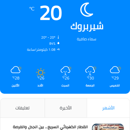
20
℃
شيربروك
20º - 20º
سماء صافية
84%
1.08 كيلومتر/ساعة
28
26
26
30
29
℃
℃
℃
℃
℃
الخميس
الجمعة
السبت
الأحد
الأثنين
الأشهر
الأخيرة
تعليقات
القطار الكهربائي السريع… بين الجدل والفرصة