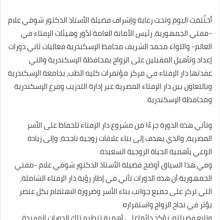
اُختُتمت اليوم وتحت رعاية وإشراف فضيلة الأستاذ الدكتور شوقي علام
-مفتي الجمهورية، رئيس الأمانة العامة لدُور وهيئات الإفتاء في
العالم- واللواء محمد الشريف محافظ الإسكندرية فعاليات ثاني دورات
إعداد وتأهيل المقبلين على الزواج بمحافظة الإسكندرية والتي
عقدتها دار الإفتاء في مركز مؤتمرات كليه الطب، بجامعة الإسكندرية
وبالتعاون بين دار الإفتاء المصرية عبر إدارة التدريب وفرع الإسكندرية
ومحافظة الإسكندرية.
وتأتي هذه الدورة جزءًا من مشروع دار الإفتاء للحفاظ على الأسر
المصرية، والذي يهدف إلى بناء علاقات زوجية ناجحة، وإلى زيادة
الوعي بأهمية الحياة الزوجية السعيدة.
وفي هذا السياق أوضح فضيلة الأستاذ الدكتور شوقي علام -مفتي
الجمهورية أن هذه الدورات تأتي في إطار رؤية دار الإفتاء الشاملة،
التي تركز على جميع جوانب بناء الأسر وضرورة الاهتمام بكل عنصر
يؤثر في نجاح الزواج واستقراره.
وتابع فضيلته: نؤكد دائماعلى أهمية تنظيم تلك الدورات المفيدة