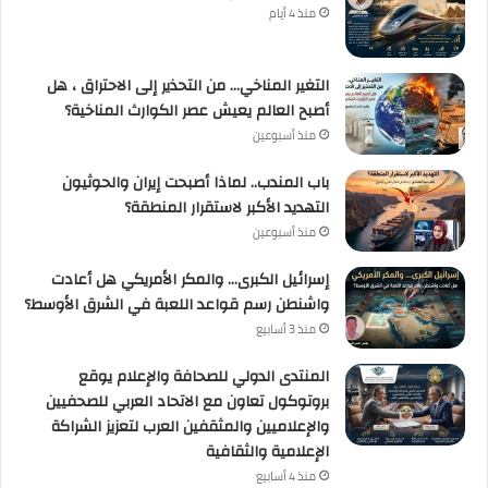
منذ 4 أيام
التغير المناخي… من التحذير إلى الاحتراق ، هل
أصبح العالم يعيش عصر الكوارث المناخية؟
منذ أسبوعين
باب المندب.. لماذا أصبحت إيران والحوثيون
التهديد الأكبر لاستقرار المنطقة؟
منذ أسبوعين
إسرائيل الكبرى… والمكر الأمريكي هل أعادت
واشنطن رسم قواعد اللعبة في الشرق الأوسط؟
منذ 3 أسابيع
المنتدى الدولي للصحافة والإعلام يوقع
بروتوكول تعاون مع الاتحاد العربي للصحفيين
والإعلاميين والمثقفين العرب لتعزيز الشراكة
الإعلامية والثقافية
منذ 4 أسابيع