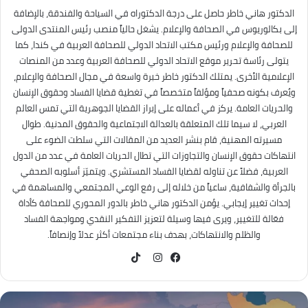
الدكتور هاني خاطر حاصل على درجة الدكتوراه في السياحة والفندقة، بالإضافة
إلى بكالوريوس في الصحافة والإعلام. يشغل حالياً منصب رئيس المنتدى الدولى
للصحافة والإعلام ورئيس مكتب الاتحاد الدولي للصحافة العربية في كندا، كما
يتولى رئاسة تحرير موقع الاتحاد الدولي للصحافة العربية وعدد من المنصات
الإعلامية الأخرى. يمتلك الدكتور خاطر خبرة واسعة في مجال الصحافة والإعلام،
ويُعرف بكونه صحفياً ومؤلفاً متخصصاً في تغطية قضايا الفساد وحقوق الإنسان
والحريات العامة. يركز في أعماله على إبراز القضايا الجوهرية التي تمس العالم
العربي، لا سيما تلك المتعلقة بالعدالة الاجتماعية والحقوق المدنية. طوال
مسيرته المهنية، قام بنشر العديد من المقالات التي سلطت الضوء على
انتهاكات حقوق الإنسان والتجاوزات التي تطال الحريات العامة في عدد من الدول
العربية، فضلاً عن تناوله لقضايا الفساد المستشري. ويتميّز أسلوبه الصحفي
بالجرأة والشفافية، ساعياً من خلاله إلى رفع الوعي المجتمعي والمساهمة في
إحداث تغيير إيجابي. يؤمن الدكتور هاني خاطر بالدور المحوري للصحافة كأداة
فعّالة للتغيير، ويرى فيها وسيلة لتعزيز التفكير النقدي ومواجهة الفساد
والظلم والانتهاكات، بهدف بناء مجتمعات أكثر عدلاً وإنصافاً.
TikTok
فيسبوك
انستقرام