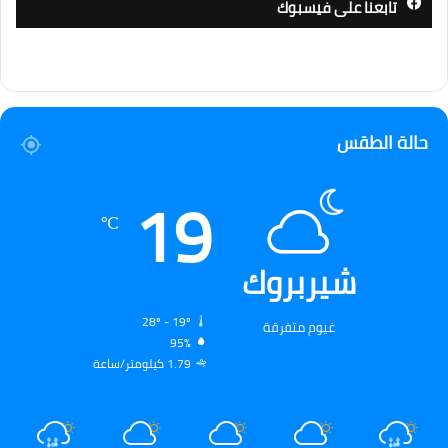
تابعنا على فيسبوك
حالة الطقس
19
℃
شيربروك
28º - 19º
غيوم متفرقة
95%
1.79 كيلومتر/ساعة