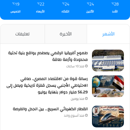
19
22
24
24
28
℃
℃
℃
℃
℃
الأحد
الأثنين
الثلاثاء
الأربعاء
الخميس
الأشهر
الأخيرة
تعليقات
طموح أفريقيا الرقمي يصطدم بواقع بنية تحتية
محدودة وأزمة طاقة
منذ 10 ساعات
رسالة قوة من الاقتصاد المصري.. صافي
الاحتياطي الأجنبي يسجل قفزة تاريخية ويصل إلى
56.29 مليار دولار بنهاية يوليو
منذ يومين
القطار الكهربائي السريع… بين الجدل والفرصة
منذ أسبوع واحد