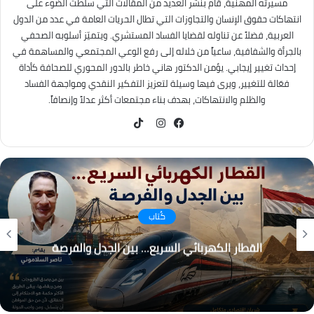
مسيرته المهنية، قام بنشر العديد من المقالات التي سلطت الضوء على
انتهاكات حقوق الإنسان والتجاوزات التي تطال الحريات العامة في عدد من الدول
العربية، فضلاً عن تناوله لقضايا الفساد المستشري. ويتميّز أسلوبه الصحفي
بالجرأة والشفافية، ساعياً من خلاله إلى رفع الوعي المجتمعي والمساهمة في
إحداث تغيير إيجابي. يؤمن الدكتور هاني خاطر بالدور المحوري للصحافة كأداة
فعّالة للتغيير، ويرى فيها وسيلة لتعزيز التفكير النقدي ومواجهة الفساد
والظلم والانتهاكات، بهدف بناء مجتمعات أكثر عدلاً وإنصافاً.
TikTok
فيسبوك
انستقرام
كُتاب
القطار الكهربائي السريع… بين الجدل والفرصة