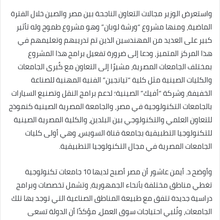
واستعرض الوزير مجالات التعاون الناجحة بين مصر والصين خلال الفترة
الماضية، ومنها مشروع “ورشة لوبان” وهو مشروع طموح وله تأثير
كبير على العديد من المهندسين الذين تم تدريبهم وتعليمهم في
هذا المركز المتميز، ودعا إلى ضرورة تفعيل برامج هذا المشروع
بمختلف الجامعات المصرية، مشيرًا إلى التعاون مع كُبرى الجامعات
والكليات الصينية مثل كلية “تيانجين” الفنية المهنية للصناعة
الخفيفة، وشركة “أفيك” الصينية؛ لدعم برامج النقل وتصنيع السيارات
بالجامعات التكنولوجية في مصر، والجامعة المصرية الصينية كنموذج
للتعاون العلمي والتكنولوجي بين البلدين، والكلية المصرية الصينية
للتكنولوجيا التطبيقية بجامعة قناة السويس، وهي أولى كليات
الجامعات المصرية في مجال التكنولوجيا التطبيقية.
وأوضح د. أيمن عاشور أن مصر أصبح لديها 10 جامعات تكنولوجية
تغطي مناطق مختلفة بأنحاء الجمهورية، وتشمل تخصصات وبرامج
دراسية جديدة تتفق مع طبيعة المناطق الصناعية التي توجد بها تلك
الجامعات، وتُلبي احتياجات سوق العمل، مؤكدًا أن الدولة تسعى