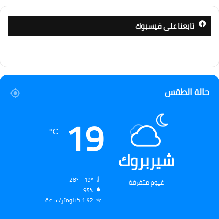
تابعنا على فيسبوك
حالة الطقس
19
℃
شيربروك
28º - 19º
غيوم متفرقة
95%
1.92 كيلومتر/ساعة