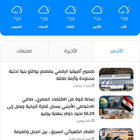
20
26
25
24
28
℃
℃
℃
℃
℃
الأحد
الأثنين
الثلاثاء
الأربعاء
الخميس
الأشهر
الأخيرة
تعليقات
طموح أفريقيا الرقمي يصطدم بواقع بنية تحتية
محدودة وأزمة طاقة
منذ 7 ساعات
رسالة قوة من الاقتصاد المصري.. صافي
الاحتياطي الأجنبي يسجل قفزة تاريخية ويصل إلى
56.29 مليار دولار بنهاية يوليو
منذ يومين
القطار الكهربائي السريع… بين الجدل والفرصة
منذ أسبوع واحد