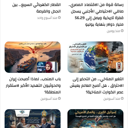
رسالة قوة من الاقتصاد المصري..
القطار الكهربائي السريع… بين
صافي الاحتياطي الأجنبي يسجل
الجدل والفرصة
قفزة تاريخية ويصل إلى 56.29
منذ أسبوع واحد
مليار دولار بنهاية يوليو
منذ يومين
التغير المناخي… من التحذير إلى
باب المندب.. لماذا أصبحت إيران
الاحتراق ، هل أصبح العالم يعيش
والحوثيون التهديد الأكبر لاستقرار
عصر الكوارث المناخية؟
المنطقة؟
منذ أسبوعين
منذ أسبوعين