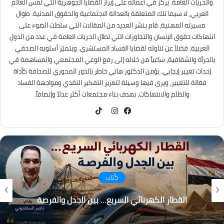
والحريات العامة. يركز في أعماله على إبراز القضايا الجوهرية التي تمس العالم
العربي، لا سيما تلك المتعلقة بالعدالة الاجتماعية والحقوق المدنية. طوال
مسيرته المهنية، قام بنشر العديد من المقالات التي سلطت الضوء على
انتهاكات حقوق الإنسان والتجاوزات التي تطال الحريات العامة في عدد من الدول
العربية، فضلاً عن تناوله لقضايا الفساد المستشري. ويتميّز أسلوبه الصحفي
بالجرأة والشفافية، ساعياً من خلاله إلى رفع الوعي المجتمعي والمساهمة في
إحداث تغيير إيجابي. يؤمن الدكتور هاني خاطر بالدور المحوري للصحافة كأداة
فعّالة للتغيير، ويرى فيها وسيلة لتعزيز التفكير النقدي ومواجهة الفساد
والظلم والانتهاكات، بهدف بناء مجتمعات أكثر عدلاً وإنصافاً.
TikTok
فيسبوك
انستقرام
كُتاب
التغير المناخي… من التحذير إلى الاحتراق ، هل أصبح
العالم يعيش عصر الكوارث المناخية؟