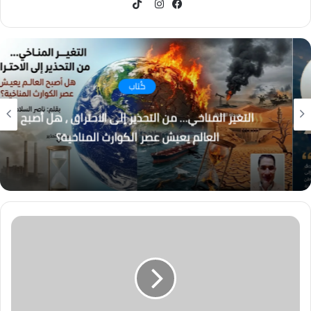
TikTok
فيسبوك
انستقرام
كُتاب
التغير المناخي… من التحذير إلى الاحتراق ، هل أصبح
العالم يعيش عصر الكوارث المناخية؟