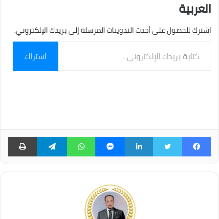
العربية
اشترك للحصول على أحدث التدوينات المرسلة إلى بريدك الإلكتروني.
كتابة
اشتراك
بريدك
الإلكتروني...
فيسبوك
تويتر
لينكدإن
ماسنجر
واتساب
تيلقرام
طبا