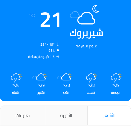
21
℃
شيربروك
29º - 19º
غيوم متفرقة
95%
1.5 كيلومتر/ساعة
26
29
28
28
29
℃
℃
℃
℃
℃
الجمعة
السبت
الأحد
الأثنين
الثلاثاء
الأشهر
الأخيرة
تعليقات