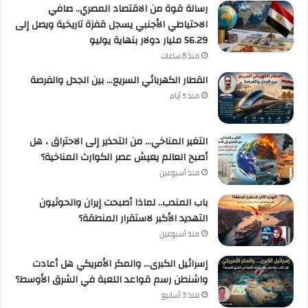
رسالة قوة من الاقتصاد المصري.. صافي
الاحتياطي الأجنبي يسجل قفزة تاريخية ويصل إلى
56.29 مليار دولار بنهاية يوليو
منذ 8 ساعات
القطار الكهربائي السريع… بين الجدل والفرصة
منذ 5 أيام
التغير المناخي… من التحذير إلى الاحتراق ، هل
أصبح العالم يعيش عصر الكوارث المناخية؟
منذ أسبوعين
باب المندب.. لماذا أصبحت إيران والحوثيون
التهديد الأكبر لاستقرار المنطقة؟
منذ أسبوعين
إسرائيل الكبرى… والمكر الأمريكي هل أعادت
واشنطن رسم قواعد اللعبة في الشرق الأوسط؟
منذ 3 أسابيع