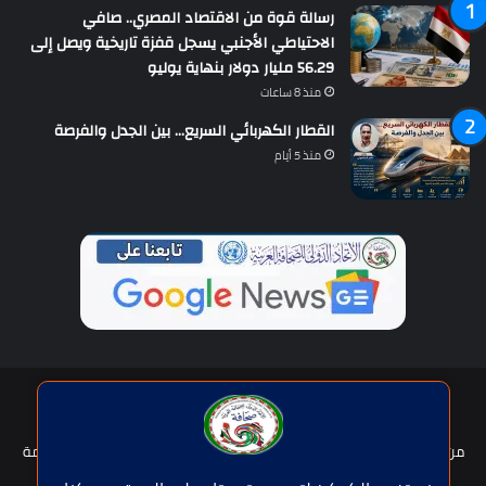
رسالة قوة من الاقتصاد المصري.. صافي
الاحتياطي الأجنبي يسجل قفزة تاريخية ويصل إلى
56.29 مليار دولار بنهاية يوليو
منذ 8 ساعات
القطار الكهربائي السريع… بين الجدل والفرصة
منذ 5 أيام
حقوق النشر © | جميع الحقوق محفوظة للاتحاد الدولى للصحافة العربية
2026
من نحن؟
هيئة التحرير
عضوية الإتحاد
سياسة الخصوصية
شروط الخدمة
للإعلان
اتصل بنا