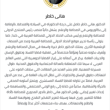
هانى خاطر
الدكتور هاني خاطر حاصل على درجة الدكتوراه في السياحة والفندقة، بالإضافة
إلى بكالوريوس في الصحافة والإعلام. يشغل حالياً منصب رئيس المنتدى الدولى
للصحافة والإعلام ورئيس مكتب الاتحاد الدولي للصحافة العربية في كندا، كما
يتولى رئاسة تحرير موقع الاتحاد الدولي للصحافة العربية وعدد من المنصات
الإعلامية الأخرى. يمتلك الدكتور خاطر خبرة واسعة في مجال الصحافة والإعلام،
ويُعرف بكونه صحفياً ومؤلفاً متخصصاً في تغطية قضايا الفساد وحقوق الإنسان
والحريات العامة. يركز في أعماله على إبراز القضايا الجوهرية التي تمس العالم
العربي، لا سيما تلك المتعلقة بالعدالة الاجتماعية والحقوق المدنية. طوال
مسيرته المهنية، قام بنشر العديد من المقالات التي سلطت الضوء على
انتهاكات حقوق الإنسان والتجاوزات التي تطال الحريات العامة في عدد من الدول
العربية، فضلاً عن تناوله لقضايا الفساد المستشري. ويتميّز أسلوبه الصحفي
بالجرأة والشفافية، ساعياً من خلاله إلى رفع الوعي المجتمعي والمساهمة في
إحداث تغيير إيجابي. يؤمن الدكتور هاني خاطر بالدور المحوري للصحافة كأداة
فعّالة للتغيير، ويرى فيها وسيلة لتعزيز التفكير النقدي ومواجهة الفساد
والظلم والانتهاكات، بهدف بناء مجتمعات أكثر عدلاً وإنصافاً.