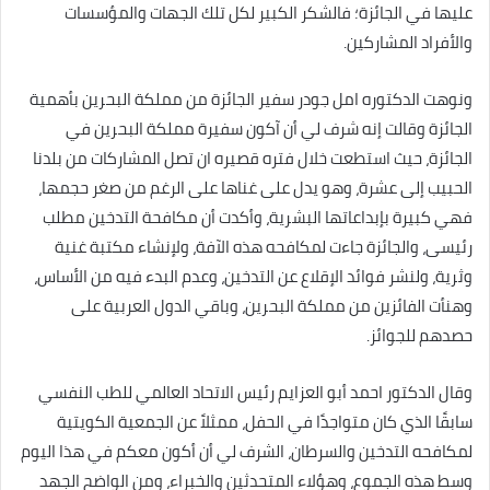
عليها في الجائزة؛ فالشكر الكبير لكل تلك الجهات والمؤسسات
والأفراد المشاركين.
ونوهت الدكتوره امل جودر سفير الجائزة من مملكة البحرين بأهمية
الجائزة وقالت إنه شرف لي أن آكون سفيرة مملكة البحرين في
الجائزة، حيث استطعت خلال فتره قصيره ان تصل المشاركات من بلدنا
الحبيب إلى عشرة، وهو يدل على غناها على الرغم من صغر حجمها،
فهي كبيرة بإبداعاتها البشرية، وأكدت أن مكافحة التدخين مطلب
رئيسى، والجائزة جاءت لمكافحه هذه الآفة، ولإنشاء مكتبة غنية
وثرية، ولنشر فوائد الإقلاع عن التدخين، وعدم البدء فيه من الأساس،
وهنأت الفائزين من مملكة البحرين، وباقي الدول العربية على
حصدهم للجوائز.
وقال الدكتور احمد أبو العزايم رئيس الاتحاد العالمي للطب النفسي
سابقًا الذي كان متواجدًا في الحفل، ممثلاً عن الجمعية الكويتية
لمكافحه التدخين والسرطان، الشرف لي أن أكون معكم في هذا اليوم
وسط هذه الجموع، وهؤلاء المتحدثين والخبراء، ومن الواضح الجهد