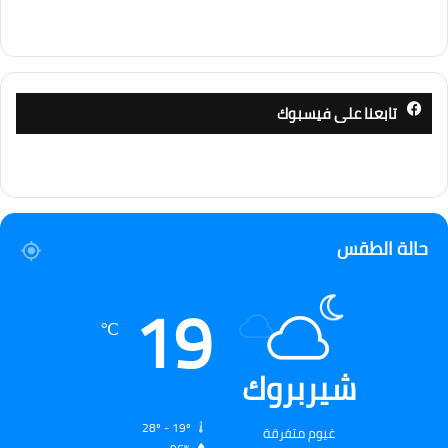
تابعنا على فيسبوك
حالة الطقس
19
℃
شيربروك
28º - 19º
غيوم متفرقة