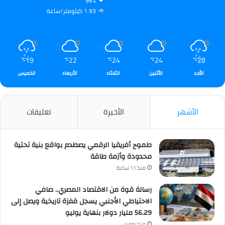
96%
1.93 كيلومتر/ساعة
19
22
24
24
28
℃
℃
℃
℃
℃
الأحد
الأثنين
الثلاثاء
الأربعاء
الخميس
الأشهر
الأخيرة
تعليقات
طموح أفريقيا الرقمي يصطدم بواقع بنية تحتية
محدودة وأزمة طاقة
منذ 11 ساعة
رسالة قوة من الاقتصاد المصري.. صافي
الاحتياطي الأجنبي يسجل قفزة تاريخية ويصل إلى
56.29 مليار دولار بنهاية يوليو
منذ يومين