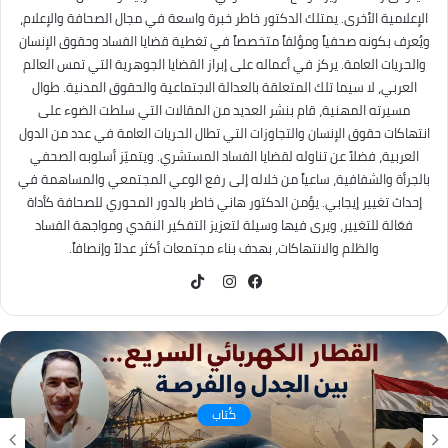
الإعلامية الأخرى. يمتلك الدكتور خاطر خبرة واسعة في مجال الصحافة والإعلام،
ويُعرف بكونه صحفياً ومؤلفاً متخصصاً في تغطية قضايا الفساد وحقوق الإنسان
والحريات العامة. يركز في أعماله على إبراز القضايا الجوهرية التي تمس العالم
العربي، لا سيما تلك المتعلقة بالعدالة الاجتماعية والحقوق المدنية. طوال
مسيرته المهنية، قام بنشر العديد من المقالات التي سلطت الضوء على
انتهاكات حقوق الإنسان والتجاوزات التي تطال الحريات العامة في عدد من الدول
العربية، فضلاً عن تناوله لقضايا الفساد المستشري. ويتميّز أسلوبه الصحفي
بالجرأة والشفافية، ساعياً من خلاله إلى رفع الوعي المجتمعي والمساهمة في
إحداث تغيير إيجابي. يؤمن الدكتور هاني خاطر بالدور المحوري للصحافة كأداة
فعّالة للتغيير، ويرى فيها وسيلة لتعزيز التفكير النقدي ومواجهة الفساد
والظلم والانتهاكات، بهدف بناء مجتمعات أكثر عدلاً وإنصافاً.
TikTok
فيسبوك
انستقرام
كُتاب