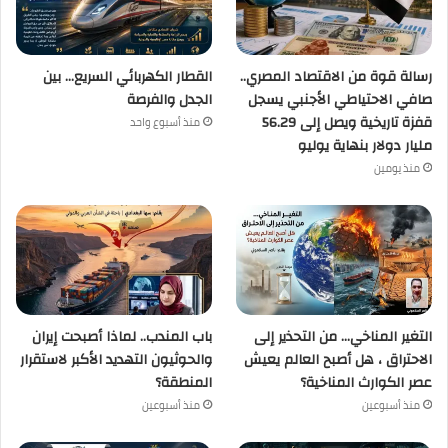
رسالة قوة من الاقتصاد المصري..
القطار الكهربائي السريع… بين
صافي الاحتياطي الأجنبي يسجل
الجدل والفرصة
قفزة تاريخية ويصل إلى 56.29
منذ أسبوع واحد
مليار دولار بنهاية يوليو
منذ يومين
التغير المناخي… من التحذير إلى
باب المندب.. لماذا أصبحت إيران
الاحتراق ، هل أصبح العالم يعيش
والحوثيون التهديد الأكبر لاستقرار
عصر الكوارث المناخية؟
المنطقة؟
منذ أسبوعين
منذ أسبوعين