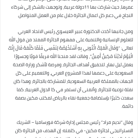
عمرها، حيث شاركت بها 11دولة عربية، وتوجهت بالشكر إلى شركاء
النجاح في دعم كل اعمال الجائزة خلال عام من العمل المتواصل.
ومن جانبها أكدت الدكتورة عبير العيسوي رئيس الاتحاد العربي
للعلوم الإنسانية والتنمية على مفهوم الجائزة الممتد من قول الله
تعالى: “وَقَالَ الْمَلِكُ ائْتُونِي بِهِ أَسْتَخْلِصْهُ لِنَفْسِي فَلَمَّا كَلَّمَهُ قَالَ إِنَّكَ
الْيَوْمَ لَدَيْنَا مَكِينٌ أَمِينٌ”، وقالت لقد منحنا الله فريقًا قويًا وجسورًا
يعمل ليل نهار، لتحقيق أهداف الجائزة، وفرصة لأشكر وزارة الصحة
السعودية على دعمها لهذا المشروع العربي، والتعميم على كل
الجهات بالمملكة العربية السعودية، للمشاركة بالجائزة، وهذا كان
نقلة نوعية للجائزة، وأتمنى أن تستمر في كا الدول العربية، كما
سعدت كثيرًا بإستضافة جمعية نقاء بالرياض لمكتب مكين بصفة
دائمة.
وقال “نديم مراد” رئيس مجلس إدارة شركة فورساميا – الشريك
الاستراتيجي لجائزة مكين- في كلمته: إن الهدف من الجائزة كان