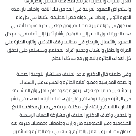
تبادل الخبرات والتجارب العربية، لمكافحة التدخين وتطويرها،
واستعراض الجهود العربية في الحد من تلك الآفه، وأضاف بأن هذه
الدورة الأولى، وبدأت في دولة مصر العظيمة، لكنها في كل عام
ستكون فى دولة عربية مختلفة، ومن دواعي فخرنا وفرحنا أنه في
هذه الدورة تحول الحلم إلى حقيقية، وأشار أخيرًا إلى أمله في دعم كل
الجهود والأعمال والإبداع في مجالات وقف التدخين، وآثاره الضارة على
المرأة والطفل والشباب وجميع أفراد المجتمع، وسنستمر حتى نحقق
كل اهداف الجائزة بالتعاون مع شركاء النجاح.
وفي كلمته قال الدكتور ماجد المنيف مستشار التوعية الصحية
والصحة المدرسية وعضو أمانة الجائزة والمشرف على السفراء
بالجائزة: إن ختام الدورة جاء ليتوج مجهود عام كامل، وأن المشاركة
في الجائزة فوق التوقعات، وقال: إن هذه الجائزة ستسهم في نشر
التجارب الناجحة، وإنشاء أول مكتبة عربية في مجال مكافحه التبغ
والتدخين، وأضاف الدكتور المنيف أن مشاركة الجهات الرسمية
الحكومية وغير الحكومية من وزارت وجامعات وجمعيات خيرية، هو
عنوان فخر لفريق العمل بالجائزة، وثقة في قوة الجائزة والقائمين