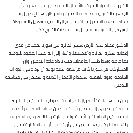
الكبير في اختيار البحوث والأعمال المشاركة، ومن المعروف أن
الجمعية الكويتية لمكافحة التدخين والسرطان لها باع طويل في
مكافحة هذه الآفة وإنجازات في مجال التوعية وتعديل التشريعات
ليس في الكويت فحسب بل في منطقة الخليج ككل.
الدكتور عصام شيخ الأرض سفير الجائزة في سوريا تحدث عن مدى
إعجابه بفكرة الجائزة وأهميتها، وأشار إلى أنه كثف الجهود للتوعية
بها خاصة وسط طلاب الجامعات، حيث تزداد عادة التدخين، وأن
المشاركات من سوريا كانت مرتفعة، لكنه توقع أن تزداد في الدورات
القادمة، ونوه بأهمية استخدام الأعمال الأدبية والقصص في مكافحة
التدخين.
ومن جانبها قالت “أ.د.فريال الهياجنة” عضو لجنة التحكيم بالجائزة:
تشرفت بحضوري إلى مصر، وأن أكون ضمن هؤلاء السفراء وأعضاء
لجنه تحكيم الدراسات والأبحاث، والتي فازت بها السعوديه الشقيقة،
ولقد عملنا بكل جهد وحرص على أن تكون الأبحاث المشاركة على
مستوى علمي، ويقدم معرفة وفكرة قابلة للتطبيق ونتطلع إلى