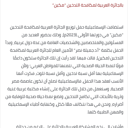
بالجائزة العربية لمكافحة التدخين “مكين”
استضافت الإسماعيلية حفل توزيع الجائزة العربية لمكافحة التدخين
“مكين” في دورتها الأولى (2023م)، وذلك بحضور العديد من
المسئولين والمتخصصين والشخصيات العامة من عدة دول عربية، وبدأ
الحفل بكلمة “أ.د.جميلة نصر” الأمين العام للجائزة العربية لمكافحة
التدخين (مكين)، قالت فيها: لقد رأيت إن تلك الجائزة ستكون داعمًا
قويًا لنمط الحياة الصحية التي نتمنها للمواطن العربي؛ ولأن
الإسماعيلية بها أقل نسبة تدخين، وأقل نسبة تلوث، فكرت أنها
الأنسب لعقد هذا الحفل، فالإسماعيلية تصلح أن تكون عاصمة مصر
الصحية، وسنعمل من خلال تلك الجائزة على إنشاء مكتبة عربية غنية
وثرية بالأبحاث التي تكافح التدخين، وتضع نمط حياة صحية للوقاية من
أضراره، ونحن في هذا نتكاتف معًا ككل، وكنقابة أطباء الإسماعيلية
والمهن الطبية كلها.
وأشارت إلى زخم المشاركة العربية بالجائزة على الرغم من حداثة