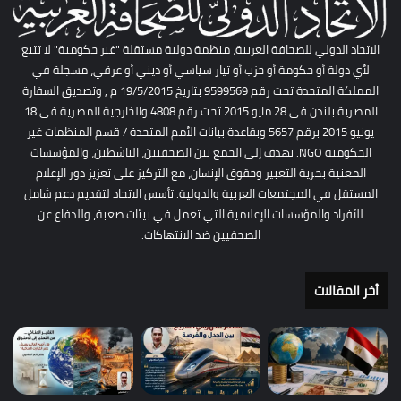
الاتحاد الدولي للصحافة العربية، منظمة دولية مستقلة "غير حكومية" لا تتبع
لأي دولة أو حكومة أو حزب أو تيار سياسي أو ديني أو عرقي، مسجلة في
المملكة المتحدة تحت رقم 9599569 بتاريخ 19/5/2015 م , وتصديق السفارة
المصرية بلندن فى 28 مايو 2015 تحت رقم 4808 والخارجية المصرية فى 18
يونيو 2015 برقم 5657 وبقاعدة بيانات الأمم المتحدة / قسم المنظمات غير
الحكومية NGO. يهدف إلى الجمع بين الصحفيين، الناشطين، والمؤسسات
المعنية بحرية التعبير وحقوق الإنسان، مع التركيز على تعزيز دور الإعلام
المستقل في المجتمعات العربية والدولية. تأسس الاتحاد لتقديم دعم شامل
للأفراد والمؤسسات الإعلامية التي تعمل في بيئات صعبة، وللدفاع عن
الصحفيين ضد الانتهاكات.
أخر المقالات