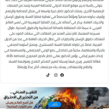
يتولى رئاسة تحرير موقع الاتحاد الدولي للصحافة العربية وعدد من المنصات
الإعلامية الأخرى. يمتلك الدكتور خاطر خبرة واسعة في مجال الصحافة والإعلام،
ويُعرف بكونه صحفياً ومؤلفاً متخصصاً في تغطية قضايا الفساد وحقوق الإنسان
والحريات العامة. يركز في أعماله على إبراز القضايا الجوهرية التي تمس العالم
العربي، لا سيما تلك المتعلقة بالعدالة الاجتماعية والحقوق المدنية. طوال
مسيرته المهنية، قام بنشر العديد من المقالات التي سلطت الضوء على
انتهاكات حقوق الإنسان والتجاوزات التي تطال الحريات العامة في عدد من الدول
العربية، فضلاً عن تناوله لقضايا الفساد المستشري. ويتميّز أسلوبه الصحفي
بالجرأة والشفافية، ساعياً من خلاله إلى رفع الوعي المجتمعي والمساهمة في
إحداث تغيير إيجابي. يؤمن الدكتور هاني خاطر بالدور المحوري للصحافة كأداة
فعّالة للتغيير، ويرى فيها وسيلة لتعزيز التفكير النقدي ومواجهة الفساد
والظلم والانتهاكات، بهدف بناء مجتمعات أكثر عدلاً وإنصافاً.
TikTok
فيسبوك
انستقرام
كُتاب