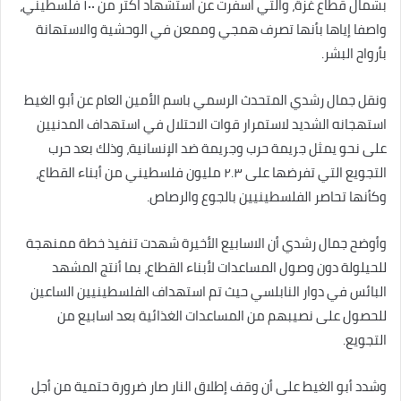
بشمال قطاع غزة، والتي اسفرت عن استشهاد اكثر من ١٠٠ فلسطيني،
واصفا إياها بأنها تصرف همجي وممعن في الوحشية والاستهانة
بأرواح البشر.
ونقل جمال رشدي المتحدث الرسمي باسم الأمين العام عن أبو الغيط
استهجانه الشديد لاستمرار قوات الاحتلال في استهداف المدنيين
على نحو يمثل جريمة حرب وجريمة ضد الإنسانية، وذلك بعد حرب
التجويع التي تفرضها على ٢.٣ مليون فلسطيني من أبناء القطاع،
وكأنها تحاصر الفلسطينيين بالجوع والرصاص.
وأوضح جمال رشدي أن الاسابيع الأخيرة شهدت تنفيذ خطة ممنهجة
للحيلولة دون وصول المساعدات لأبناء القطاع، بما أنتج المشهد
البائس في دوار النابلسي حيث تم استهداف الفلسطينيين الساعين
للحصول على نصيبهم من المساعدات الغذائية بعد اسابيع من
التجويع.
وشدد أبو الغيط على أن وقف إطلاق النار صار ضرورة حتمية من أجل