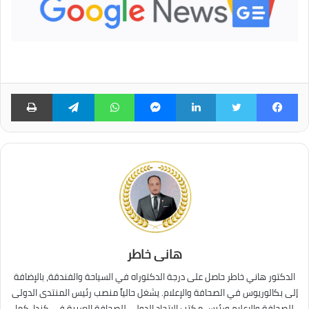
فيسبوك
تويتر
لينكدإن
ماسنجر
واتساب
تيلقرام
طبا
هانى خاطر
الدكتور هاني خاطر حاصل على درجة الدكتوراه في السياحة والفندقة، بالإضافة
إلى بكالوريوس في الصحافة والإعلام. يشغل حالياً منصب رئيس المنتدى الدولى
للصحافة والإعلام ورئيس مكتب الاتحاد الدولي للصحافة العربية في كندا، كما