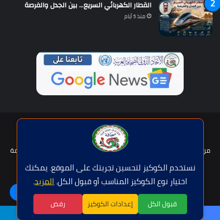
القطار الكهربائي السريع… بين الجدل والفرصة
منذ 5 أيام
حقوق النشر © | جميع الحقوق محفوظة للاتحاد الدولى للصحافة العربية
2026
من نحن؟
هيئة التحرير
عضوية الإتحاد
سياسة الخصوصية
شروط الخدمة
للإعلان
اتصل بنا
نستخدم الكوكيز لتحسين تجربتك على الموقع. يمكنك
اختيار نوع الكوكيز المناسب أو قبول الكل.
المزيد
.
فيسبوك
تويتر
يوتيوب
واتساب
اللغة | Langue
قبول الكل
إعدادات الكوكيز
رفض