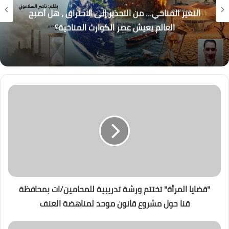
التغير المناخي… من التحذير إلى الاحتراق ، هل أصبح
العالم يعيش عصر الكوارث المناخية؟
"قضايا المرأة" تختتم ورشة تدريبية للمحامين/ات بمحافظة
قنا حول مشروع قانون موحد لمناهضة العنف