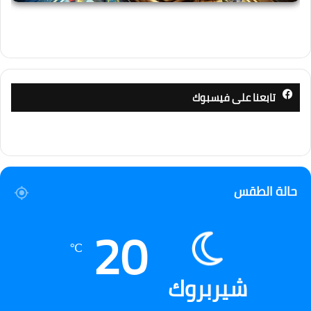
تابعنا على فيسبوك
حالة الطقس
20
℃
شيربروك