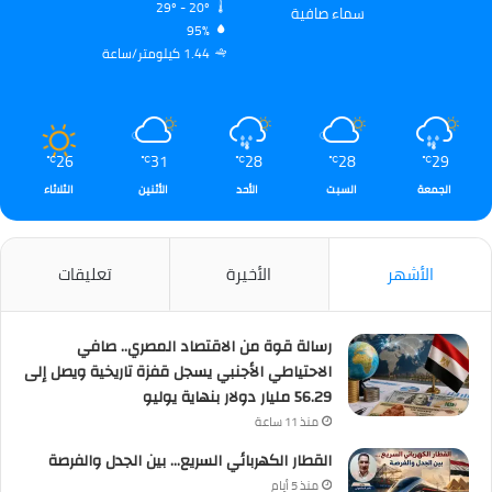
29º - 20º
سماء صافية
95%
1.44 كيلومتر/ساعة
26
31
28
28
29
℃
℃
℃
℃
℃
الجمعة
السبت
الأحد
الأثنين
الثلاثاء
الأشهر
الأخيرة
تعليقات
رسالة قوة من الاقتصاد المصري.. صافي
الاحتياطي الأجنبي يسجل قفزة تاريخية ويصل إلى
56.29 مليار دولار بنهاية يوليو
منذ 11 ساعة
القطار الكهربائي السريع… بين الجدل والفرصة
منذ 5 أيام