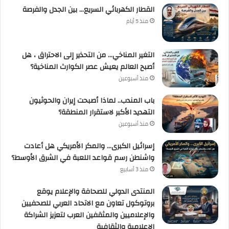
القطار الكهربائي السريع… بين الجدل والفرصة
منذ 5 أيام
التغير المناخي… من التحذير إلى الاحتراق ، هل
أصبح العالم يعيش عصر الكوارث المناخية؟
منذ أسبوعين
باب المندب.. لماذا أصبحت إيران والحوثيون
التهديد الأكبر لاستقرار المنطقة؟
منذ أسبوعين
إسرائيل الكبرى… والمكر الأمريكي هل أعادت
واشنطن رسم قواعد اللعبة في الشرق الأوسط؟
منذ 3 أسابيع
المنتدى الدولي للصحافة والإعلام يوقع
بروتوكول تعاون مع الاتحاد العربي للصحفيين
والإعلاميين والمثقفين العرب لتعزيز الشراكة
الإعلامية والثقافية