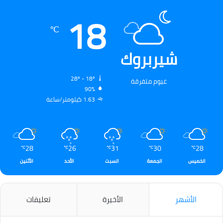
18
℃
شيربروك
28º - 18º
غيوم متفرقة
90%
1.63 كيلومتر/ساعة
28
26
31
30
28
℃
℃
℃
℃
℃
الخميس
الجمعة
السبت
الأحد
الأثنين
الأشهر
الأخيرة
تعليقات