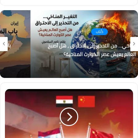
فيسبوك
انستقرام
كُتاب
باب المندب.. لماذا أصبحت إيران والحوثيون التهديد
الأكبر لاستقرار المنطقة؟