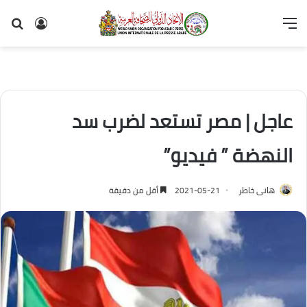
القائمة
تسجيل
بح
الدخول
عن
عاجل | مصر تستعد لضرب سد
النهضة ” فيديو”
هانى خاطر
2021-05-21
أقل من دقيقة