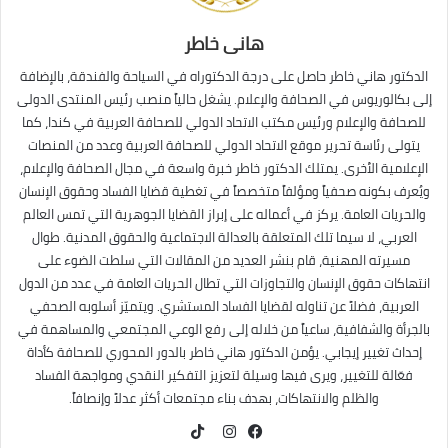
هانى خاطر
الدكتور هاني خاطر حاصل على درجة الدكتوراه في السياحة والفندقة، بالإضافة
إلى بكالوريوس في الصحافة والإعلام. يشغل حالياً منصب رئيس المنتدى الدولى
للصحافة والإعلام ورئيس مكتب الاتحاد الدولي للصحافة العربية في كندا، كما
يتولى رئاسة تحرير موقع الاتحاد الدولي للصحافة العربية وعدد من المنصات
الإعلامية الأخرى. يمتلك الدكتور خاطر خبرة واسعة في مجال الصحافة والإعلام،
ويُعرف بكونه صحفياً ومؤلفاً متخصصاً في تغطية قضايا الفساد وحقوق الإنسان
والحريات العامة. يركز في أعماله على إبراز القضايا الجوهرية التي تمس العالم
العربي، لا سيما تلك المتعلقة بالعدالة الاجتماعية والحقوق المدنية. طوال
مسيرته المهنية، قام بنشر العديد من المقالات التي سلطت الضوء على
انتهاكات حقوق الإنسان والتجاوزات التي تطال الحريات العامة في عدد من الدول
العربية، فضلاً عن تناوله لقضايا الفساد المستشري. ويتميّز أسلوبه الصحفي
بالجرأة والشفافية، ساعياً من خلاله إلى رفع الوعي المجتمعي والمساهمة في
إحداث تغيير إيجابي. يؤمن الدكتور هاني خاطر بالدور المحوري للصحافة كأداة
فعّالة للتغيير، ويرى فيها وسيلة لتعزيز التفكير النقدي ومواجهة الفساد
والظلم والانتهاكات، بهدف بناء مجتمعات أكثر عدلاً وإنصافاً.
TikTok